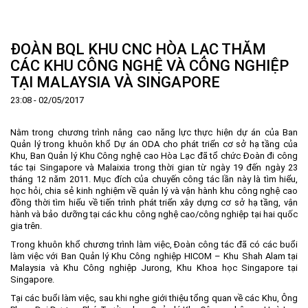
Trang Chủ
Giới thiệu
▼
ĐOÀN BQL KHU CNC HÒA LẠC THĂM
Tin tức - sự kiện
Lịch sử hình thành và phát triển
▼
CÁC KHU CÔNG NGHỆ VÀ CÔNG NGHIỆP
TẠI MALAYSIA VÀ SINGAPORE
Quy hoạch
Tầm nhìn - Sứ mệnh
Ban Quản lý Khu
▼
23:08 - 02/05/2017
Ưu thế
Lãnh đạo Ban Quản lý
Chính sách mới
Quy hoạch tổng thể
▼
Nhà đầu tư
Cơ cấu tổ chức
Doanh nghiệp
Quy hoạch khu chức năng
Vị trí
Nằm trong chương trình nâng cao năng lực thực hiện dự án của Ban
Quản lý trong khuôn khổ Dự án ODA cho phát triển cơ sở hạ tầng của
Hướng dẫn đầu tư
Chức năng, nhiệm vụ
Hợp tác quốc tế
Cơ sở hạ tầng
▼
Khu, Ban Quản lý Khu Công nghệ cao Hòa Lạc đã tổ chức Đoàn đi công
tác tại Singapore và Malaixia trong thời gian từ ngày 19 đến ngày 23
Văn bản pháp luật
Đào tạo và Nghiên cứu
Cơ chế ưu đãi đầu tư
Trình tự, thủ tục đầu tư
▼
tháng 12 năm 2011. Mục đích của chuyến công tác lần này là tìm hiểu,
học hỏi, chia sẻ kinh nghiệm về quản lý và vận hành khu công nghệ cao
Thông báo
Cách mạng công nghiệp lần thứ 4
Cơ chế Một cửa
Tiêu chí đầu tư
Các thủ tục hành chính
▼
đồng thời tìm hiểu về tiến trình phát triển xây dựng cơ sở hạ tầng, vận
Dữ liệu mở
Nguồn nhân lực
Lĩnh vực đầu tư
Doanh nghiệp
Thông báo chung
hành và
bảo dưỡng
tại các khu công nghệ cao/công nghiệp tại hai quốc
gia trên.
FAQs
Quản lý và vận hành dự án đầu tư
Đất đai
Tuyển dụng
Trong khuôn khổ chương trình làm việc, Đoàn công tác đã có các buổi
làm việc với Ban Quản lý Khu Công nghiệp HICOM – Khu Shah Alam tại
Liên hệ - Liên kết
Đầu tư
Công khai ngân sách
▼
Malaysia và Khu Công nghiệp Jurong, Khu Khoa học Singapore tại
Singapore.
Khu CNC Hòa Lạc
Liên kết
Tại các buổi làm việc, sau khi nghe giới thiệu tổng quan về các Khu, Ông
Lao động
Liên hệ