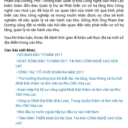
Phạm Đại Dương, Phó Trưởng ban Quản lý Khu Công nghệ cao Hoà Lạc
kiêm Giám đốc Ban Quản lý Dự án Phát triển cơ sở hạ tầng Khu Công
Môi trường
nghệ cao Hoà Lạc đã bày tỏ sự quan tâm của mình tới quá trình phát
triển các khu công nghiệp và mong muốn nhận được sự chia sẻ kinh
Quy hoạch - Xây dựng
nghiệm về việc quản lý và vận hành các khu. Đồng thời Ông Phạm Đại
Ưu đãi đầu tư
Dương cũng đặt ra nhiều câu hỏi liên quan đến việc phát triển cơ sở hạ
tầng, quản lý và vận hành các Khu.
Công nghệ và Sản phẩm
Sau khi thảo luận, Đoàn đã dành thời gian đi khảo sát thực địa tại một số
địa điểm trong các Khu.
Văn bản khác
Các bài viết khác
• HỘI NGHỊ ĐẦU TƯ NĂM 2011
• HOẠT ĐỘNG ĐẦU TƯ NĂM 2011 TẠI KHU CÔNG NGHỆ CAO HÒA
LẠC
• CÔNG TÁC TỔ CHỨC ĐOÀN RA NĂM 2011
• Thứ trưởng thường trực Bộ Đất đai, Hạ tầng, Giao thông và Du lịch
Nhật Bản thăm và làm việc tại Khu CNC Hòa Lạc
• Đoàn Hiệp hội Kỹ sư công nghệ Nhật Bản thăm và làm việc tại Khu
CNC Hòa Lạc
• Công ty CNSH Đại Điền (Đài Loan, Trung Quốc) thăm và làm việc tại
Khu CNC Hòa Lạc
• Nhà đầu tư nước ngoài tiếp tục đầu tư vào Việt Nam
• TÌNH HÌNH TRIỂN KHAI DỰ ÁN ODA TẠI KHU CÔNG NGHỆ CAO HÒA
LẠC