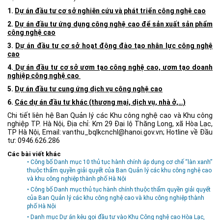
1.
Dự án đầu tư cơ sở nghiên cứu và phát triển công nghệ cao
Môi trường
2.
Dự án đầu tư ứng dụng công nghệ cao để sản xuất sản phẩm
Quy hoạch - Xây dựng
công nghệ cao
Ưu đãi đầu tư
3.
Dự án đầu tư cơ sở hoạt động đào tạo nhân lực công nghệ
cao
Công nghệ và Sản phẩm
4.
Dự án đầu tư cơ sở ươm tạo công nghệ cao, ươm tạo doanh
Văn bản khác
nghiệp công nghệ cao
5.
Dự án đầu tư cung ứng dịch vụ công nghệ cao
6.
Các dự án đầu tư khác (thương mại, dịch vụ, nhà ở,…)
Chi tiết liên hệ
Ban Quản lý các Khu công nghệ cao và Khu công
nghiệp TP. Hà Nội,
Địa chỉ: Km 29 Đại lộ Thăng Long, xã Hòa Lạc,
TP Hà Nội, Email: vanthu_bqlkcnchl@hanoi.gov.vn; Hotline về Đầu
tư: 0946.626.286
Các bài viết khác
• Công bố Danh mục 10 thủ tục hành chính áp dụng cơ chế “làn xanh”
thuộc thẩm quyền giải quyết của Ban Quản lý các khu công nghệ cao
và khu công nghiệp thành phố Hà Nội
• Công bố Danh mục thủ tục hành chính thuộc thẩm quyền giải quyết
của Ban Quản lý các khu công nghệ cao và khu công nghiệp thành
phố Hà Nội
• Danh mục Dự án kêu gọi đầu tư vào Khu Công nghệ cao Hòa Lạc,