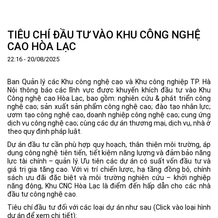
Trang Chủ
Giới thiệu
▼
TIÊU CHÍ ĐẦU TƯ VÀO KHU CÔNG NGHỆ
Tin tức - sự kiện
Lịch sử hình thành và phát triển
▼
CAO HÒA LẠC
Quy hoạch
Tầm nhìn - Sứ mệnh
Ban Quản lý Khu
▼
22:16 - 20/08/2025
Ưu thế
Lãnh đạo Ban Quản lý
Chính sách mới
Quy hoạch tổng thể
▼
Ban Quản lý các Khu công nghệ cao và Khu công nghiệp TP. Hà
Nhà đầu tư
Cơ cấu tổ chức
Doanh nghiệp
Quy hoạch khu chức năng
Vị trí
Nội thông báo các lĩnh vực được khuyến khích đầu tư vào Khu
Công nghệ cao Hòa Lạc, bao gồm: nghiên cứu & phát triển công
Hướng dẫn đầu tư
Chức năng, nhiệm vụ
Hợp tác quốc tế
Cơ sở hạ tầng
▼
nghệ cao; sản xuất sản phẩm công nghệ cao; đào tạo nhân lực;
ươm tạo công nghệ cao, doanh nghiệp công nghệ cao; cung ứng
Văn bản pháp luật
Đào tạo và Nghiên cứu
Cơ chế ưu đãi đầu tư
Trình tự, thủ tục đầu tư
▼
dịch vụ công nghệ cao; cùng các dự án thương mại, dịch vụ, nhà ở
theo quy định pháp luật.
Thông báo
Cách mạng công nghiệp lần thứ 4
Cơ chế Một cửa
Tiêu chí đầu tư
Các thủ tục hành chính
▼
Dự án đầu tư cần phù hợp quy hoạch, thân thiện môi trường, áp
Dữ liệu mở
Nguồn nhân lực
Lĩnh vực đầu tư
Doanh nghiệp
Thông báo chung
dụng công nghệ tiên tiến, tiết kiệm năng lượng và đảm bảo năng
lực tài chính – quản lý. Ưu tiên các dự án có suất vốn đầu tư và
FAQs
Quản lý và vận hành dự án đầu tư
Đất đai
Tuyển dụng
giá trị gia tăng cao. Với vị trí chiến lược, hạ tầng đồng bộ, chính
sách ưu đãi đặc biệt và môi trường nghiên cứu – khởi nghiệp
Liên hệ - Liên kết
Đầu tư
Công khai ngân sách
▼
năng động, Khu CNC Hòa Lạc là điểm đến hấp dẫn cho các nhà
đầu tư công nghệ cao.
Khu CNC Hòa Lạc
Liên kết
Tiêu chí đầu tư đối với các loại dự án như sau (Click vào loại hình
Lao động
Liên hệ
dự án để xem chi tiết):