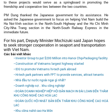
to these projects would serve as a springboard in promoting the
Môi trường
friendship and cooperative ties between the two countries.
Quy hoạch - Xây dựng
PM Dung thanked the Japanese government for its assistance. He
asked the Japanese government to focus on helping
Viet Nam
build the
Ưu đãi đầu tư
Ha Noi-Vinh section in the
North-South Highway
and the Ho Chi Minh
City-Nha Trang section in the North-South Railway Express in the
Công nghệ và Sản phẩm
immediate future.
Văn bản khác
For his part, Deputy Minister Mochizuki said
Japan
hopes
to seek stronger cooperation in seaport and transportation
with
Viet Nam
.
Các bài viết khác
• Investor Group to put $200 Million into Hanoi Chip-Packaging facility
• Construction of Vietnams largest highway started
• IDG to promote Vietnams hi-tech park abroad
• Hi-tech park partners with FPT to provide services, attract tenants
• Nhà đầu tư nước ngoài ngại gì nhất?
• Doanh nghiệp sợ... khu công nghiệp!
• ĐOÀN DOANH NGHIỆP HIỆP HỘI BẢN MẠCH IN ĐÀI LOAN ĐẾN THĂM
KHU CÔNG NGHỆ CAO HOÀ LẠC
• ĐOÀN QUỐC HỘI NHẬT BẢN ĐẾN THĂM KHU CÔNG NGHỆ CAO HOÀ
LẠC
• Khu công nghệ cao Hạ Môn