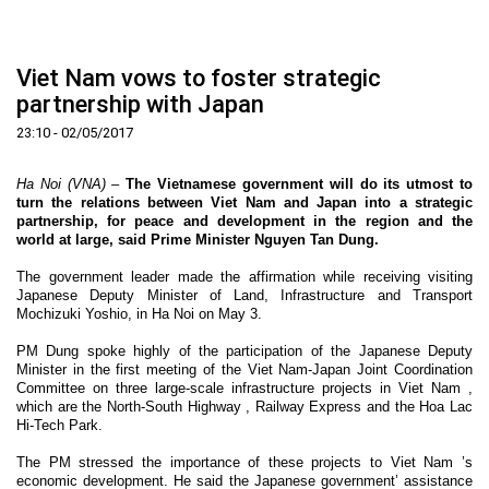
Trang Chủ
Giới thiệu
▼
Viet Nam vows to foster strategic
Tin tức - sự kiện
Lịch sử hình thành và phát triển
▼
partnership with Japan
Quy hoạch
Tầm nhìn - Sứ mệnh
Ban Quản lý Khu
▼
23:10 - 02/05/2017
Ưu thế
Lãnh đạo Ban Quản lý
Chính sách mới
Quy hoạch tổng thể
▼
Ha Noi (VNA)
–
The Vietnamese government will do its utmost to
Nhà đầu tư
Cơ cấu tổ chức
Doanh nghiệp
Quy hoạch khu chức năng
Vị trí
turn the relations between Viet Nam and Japan into a strategic
partnership, for peace and development in the region and the
Hướng dẫn đầu tư
Chức năng, nhiệm vụ
Hợp tác quốc tế
Cơ sở hạ tầng
▼
world at large, said Prime Minister Nguyen Tan Dung.
Văn bản pháp luật
Đào tạo và Nghiên cứu
Cơ chế ưu đãi đầu tư
Trình tự, thủ tục đầu tư
▼
The government leader made the affirmation while receiving visiting
Japanese Deputy Minister of Land, Infrastructure and Transport
Thông báo
Cách mạng công nghiệp lần thứ 4
Cơ chế Một cửa
Tiêu chí đầu tư
Các thủ tục hành chính
▼
Mochizuki Yoshio, in Ha Noi on May 3.
Dữ liệu mở
Nguồn nhân lực
Lĩnh vực đầu tư
Doanh nghiệp
Thông báo chung
PM Dung spoke highly of the participation of the Japanese Deputy
Minister in the first meeting of the Viet Nam-Japan Joint Coordination
FAQs
Quản lý và vận hành dự án đầu tư
Đất đai
Tuyển dụng
Committee on three large-scale infrastructure projects in
Viet Nam
,
which are the
North-South Highway
, Railway Express and the Hoa Lac
Liên hệ - Liên kết
Đầu tư
Công khai ngân sách
▼
Hi-Tech Park.
Khu CNC Hòa Lạc
Liên kết
The PM stressed the importance of these projects to
Viet Nam
’s
Lao động
Liên hệ
economic development. He said the Japanese government’ assistance