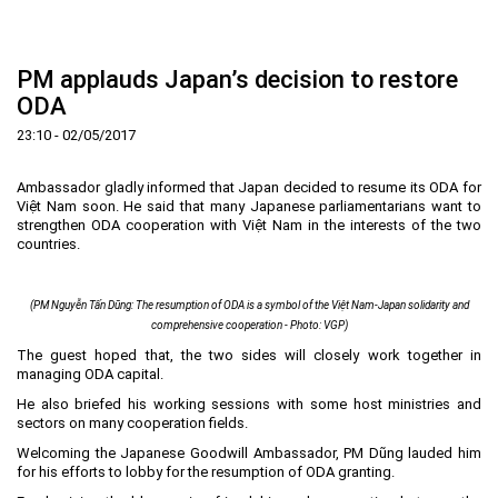
Trang Chủ
Giới thiệu
▼
PM applauds Japan’s decision to restore
Tin tức - sự kiện
Lịch sử hình thành và phát triển
▼
ODA
Quy hoạch
Tầm nhìn - Sứ mệnh
Ban Quản lý Khu
▼
23:10 - 02/05/2017
Ưu thế
Lãnh đạo Ban Quản lý
Chính sách mới
Quy hoạch tổng thể
▼
Ambassador gladly informed that Japan decided to resume its ODA for
Nhà đầu tư
Cơ cấu tổ chức
Doanh nghiệp
Quy hoạch khu chức năng
Vị trí
Việt Nam soon. He said that many Japanese parliamentarians want to
strengthen ODA cooperation with Việt Nam in the interests of the two
Hướng dẫn đầu tư
Chức năng, nhiệm vụ
Hợp tác quốc tế
Cơ sở hạ tầng
▼
countries.
Văn bản pháp luật
Đào tạo và Nghiên cứu
Cơ chế ưu đãi đầu tư
Trình tự, thủ tục đầu tư
▼
(PM Nguyễn Tấn Dũng: The resumption of ODA is a symbol of the Việt Nam-Japan solidarity and
Thông báo
Cách mạng công nghiệp lần thứ 4
Cơ chế Một cửa
Tiêu chí đầu tư
Các thủ tục hành chính
▼
comprehensive cooperation - Photo: VGP)
Dữ liệu mở
Nguồn nhân lực
Lĩnh vực đầu tư
Doanh nghiệp
Thông báo chung
The guest hoped that, the two sides will closely work together in
managing ODA capital.
FAQs
Quản lý và vận hành dự án đầu tư
Đất đai
Tuyển dụng
He also briefed his working sessions with some host ministries and
Liên hệ - Liên kết
Đầu tư
Công khai ngân sách
▼
sectors on many cooperation fields.
Khu CNC Hòa Lạc
Liên kết
Welcoming the Japanese Goodwill Ambassador, PM Dũng lauded him
for his efforts to lobby for the resumption of ODA granting.
Lao động
Liên hệ