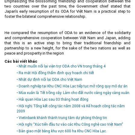
Emphasizing the blossoming friendship and cooperation between the
two countries over the past time, the Government chief stated that
Môi trường
Japan’s early resumption of its ODA for Việt Nam is a practical step to
foster the bilateral comprehensive relationship.
Quy hoạch - Xây dựng
Ưu đãi đầu tư
He compared the resumption of ODA to an evidence of the solidarity
Công nghệ và Sản phẩm
and comprehensive cooperation between Việt Nam and Japan, adding
that this is an active step to bring their traditional friendship and
Văn bản khác
partnership to a new height, for the sake of the two nations as well as
peace and prosperity in the region
Các bài viết khác
• Nhật muốn nối lại viện trợ ODA cho VN trong tháng 4
• Ra mắt Hội đồng thẩm định quy hoạch chi tiết
• Nhật dự định nối lại ODA cho Việt Nam
• Doanh nghiệp tại Khu CNC Hòa Lạc tiếp tục mở rộng quy mô dự án
• Mùa xuân là Tết trồng cây. Làm cho đất nước càng ngày càng xuân.
• Hải quan Hòa Lạc sau 03 tháng hoạt động
• Hội nghị Tổng kết công tác năm 2008 và Kế hoạch công tác năm
2009
• Vietinbank khánh thành trung tâm dự phòng thông tin
• Hội nghị “Xúc tiến đầu tư vào các Khu Công nghệ cao Việt Nam”
• Bàn giao mặt bằng khu vực 600 ha Khu CNC Hòa Lạc.