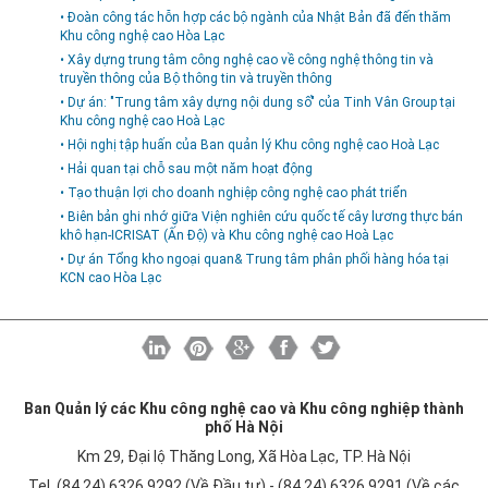
• Đoàn công tác hỗn hợp các bộ ngành của Nhật Bản đã đến thăm
Khu công nghệ cao Hòa Lạc
• Xây dựng trung tâm công nghệ cao về công nghệ thông tin và
truyền thông của Bộ thông tin và truyền thông
• Dự án: "Trung tâm xây dựng nội dung số" của Tinh Vân Group tại
Khu công nghệ cao Hoà Lạc
• Hội nghị tập huấn của Ban quản lý Khu công nghệ cao Hoà Lạc
• Hải quan tại chỗ sau một năm hoạt động
• Tạo thuận lợi cho doanh nghiệp công nghệ cao phát triển
• Biên bản ghi nhớ giữa Viện nghiên cứu quốc tế cây lương thực bán
khô hạn-ICRISAT (Ấn Độ) và Khu công nghệ cao Hoà Lạc
• Dự án Tổng kho ngoại quan& Trung tâm phân phối hàng hóa tại
KCN cao Hòa Lạc
Ban Quản lý các Khu công nghệ cao và Khu công nghiệp thành
phố Hà Nội
Km 29, Đại lộ Thăng Long, Xã Hòa Lạc, TP. Hà Nội
Tel. (84 24) 6326 9292 (Về Đầu tư) - (84 24) 6326 9291 (Về các