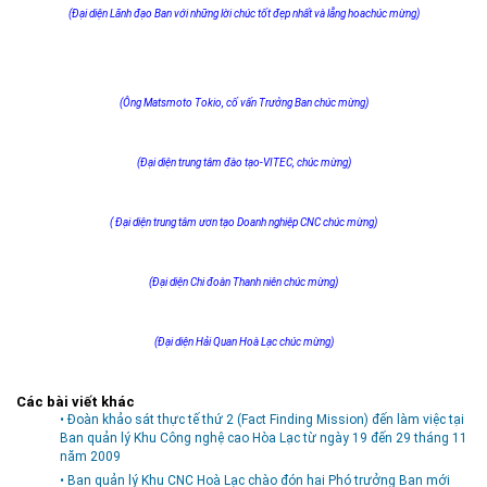
(Đại diện Lãnh đạo Ban với những lời chúc tốt đẹp nhất và lẵng hoachúc mừng)
Môi trường
Quy hoạch - Xây dựng
Ưu đãi đầu tư
(Ông Matsmoto Tokio, cố vấn Trưởng Ban chúc mừng)
Công nghệ và Sản phẩm
Văn bản khác
(Đại diện trung tâm đào tạo-VITEC, chúc mừng)
( Đại diện trung tâm ươn tạo Doanh nghiệp CNC chúc mừng)
(Đại diện Chi đoàn Thanh niên chúc mừng)
(Đại diện Hải Quan Hoà Lạc chúc mừng)
Các bài viết khác
• Đoàn khảo sát thực tế thứ 2 (Fact Finding Mission) đến làm việc tại
Ban quản lý Khu Công nghệ cao Hòa Lạc từ ngày 19 đến 29 tháng 11
năm 2009
• Ban quản lý Khu CNC Hoà Lạc chào đón hai Phó trưởng Ban mới