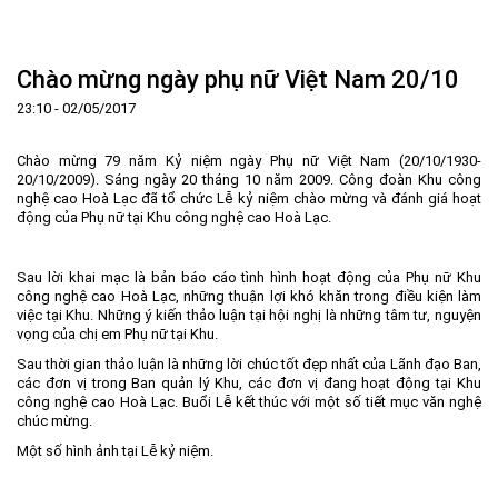
Trang Chủ
Giới thiệu
▼
Chào mừng ngày phụ nữ Việt Nam 20/10
Tin tức - sự kiện
Lịch sử hình thành và phát triển
▼
23:10 - 02/05/2017
Quy hoạch
Tầm nhìn - Sứ mệnh
Ban Quản lý Khu
▼
Chào mừng 79 năm Kỷ niệm ngày Phụ nữ Việt Nam (20/10/1930-
Ưu thế
Lãnh đạo Ban Quản lý
Chính sách mới
Quy hoạch tổng thể
▼
20/10/2009). Sáng ngày 20 tháng 10 năm 2009. Công đoàn Khu công
nghệ cao Hoà Lạc đã tổ chức Lễ kỷ niệm chào mừng và đánh giá hoạt
Nhà đầu tư
Cơ cấu tổ chức
Doanh nghiệp
Quy hoạch khu chức năng
Vị trí
động của Phụ nữ tại Khu công nghệ cao Hoà Lạc.
Hướng dẫn đầu tư
Chức năng, nhiệm vụ
Hợp tác quốc tế
Cơ sở hạ tầng
▼
Văn bản pháp luật
Đào tạo và Nghiên cứu
Cơ chế ưu đãi đầu tư
Trình tự, thủ tục đầu tư
▼
Sau lời khai mạc là bản báo cáo tình hình hoạt động của Phụ nữ Khu
công nghệ cao Hoà Lạc, những thuận lợi khó khăn trong điều kiện làm
Thông báo
Cách mạng công nghiệp lần thứ 4
Cơ chế Một cửa
Tiêu chí đầu tư
Các thủ tục hành chính
▼
việc tại Khu. Những ý kiến thảo luận tại hội nghị là những tâm tư, nguyện
vọng của chị em Phụ nữ tại Khu.
Dữ liệu mở
Nguồn nhân lực
Lĩnh vực đầu tư
Doanh nghiệp
Thông báo chung
Sau thời gian thảo luận là những lời chúc tốt đẹp nhất của Lãnh đạo Ban,
FAQs
Quản lý và vận hành dự án đầu tư
Đất đai
Tuyển dụng
các đơn vị trong Ban quản lý Khu, các đơn vị đang hoạt động tại Khu
công nghệ cao Hoà Lạc. Buổi Lễ kết thúc với một số tiết mục văn nghệ
Liên hệ - Liên kết
Đầu tư
Công khai ngân sách
▼
chúc mừng.
Một số hình ảnh tại Lễ kỷ niệm.
Khu CNC Hòa Lạc
Liên kết
Lao động
Liên hệ