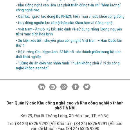
• Khu Công nghệ cao Hòa Lạc phát triển đúng tiêu chí “hàm lượng”
công nghệ cao
• Cán bộ, người lao động Bộ KH&CN hiến máu vì sức khỏe cộng đồng
• Huy động nguồn lực xã hội hóa cho Khoa học và Công nghệ
• Việt Nam - Ấn Độ: Ký kết Hiệp định về sử dụng Năng lượng nguyên
tử vì mục đích hòa bình
• Sự kiện xúc tiến, chuyển giao công nghệ Việt Nam – Hàn Quốc lần
thứ 4
• Bộ trưởng Chu Ngọc Anh: Sẽ kết nối các thành phần trong hệ sinh
thái khởi nghiệp
• “Dừng dự án điện hạt nhân Ninh Thuận không phải vì lý do công
nghệ không an toàn”
Ban Quản lý các Khu công nghệ cao và Khu công nghiệp thành
phố Hà Nội
Km 29, Đại lộ Thăng Long, Xã Hòa Lạc, TP. Hà Nội
Tel. (84 24) 6326 9292 (Về Đầu tư) - (84 24) 6326 9291 (Về các
vấn đề khác) - Fax. (84 24) 6326 9290