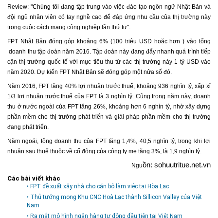
Review: "Chúng tôi đang tập trung vào việc đào tạo ngôn ngữ Nhật Bản và
đội ngũ nhân viên có tay nghề cao để đáp ứng nhu cầu của thị trường này
trong cuộc cách mạng công nghiệp lần thứ tư".
FPT Nhật Bản đóng góp khoảng 6% (100 triệu USD hoặc hơn ) vào tổng
doanh thu tập đoàn năm 2016. Tập đoàn này đang đẩy nhanh quá trình tiếp
cận thị trường quốc tế với mục tiêu thu từ các thị trường này 1 tỷ USD vào
năm 2020. Dự kiến FPT Nhật Bản sẽ đóng góp một nửa số đó.
Năm 2016, FPT tăng 40% lợi nhuận trước thuế, khoảng 936 nghìn tỷ, xấp xỉ
1/3 lợi nhuận trước thuế của FPT là 3 nghìn tỷ. Cũng trong năm này, doanh
thu ở nước ngoài của FPT tăng 26%, khoảng hơn 6 nghìn tỷ, nhờ xây dựng
phần mềm cho thị trường phát triển và giải pháp phần mềm cho thị trường
đang phát triển.
Năm ngoái, tổng doanh thu của FPT tăng 1,4%, 40,5 nghìn tỷ, trong khi lợi
nhuận sau thuế thuộc về cổ đông của công ty mẹ tăng 3%, là 1,9 nghìn tỷ.
ồn: sohuutritue.net.vn
Ngu
Các bài viết khác
• FPT đề xuất xây nhà cho cán bộ làm việc tại Hòa Lạc
• Thủ tướng mong Khu CNC Hoà Lạc thành Sillicon Valley của Việt
Nam
• Ra mắt mô hình ngân hàng tự động đầu tiên tại Việt Nam