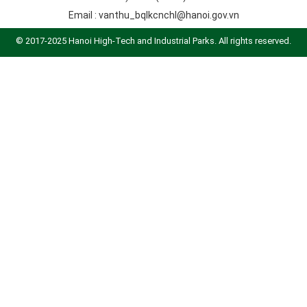
Email :
vanthu_bqlkcnchl@hanoi.gov.vn
© 2017-2025 Hanoi High-Tech and Industrial Parks. All rights reserved.