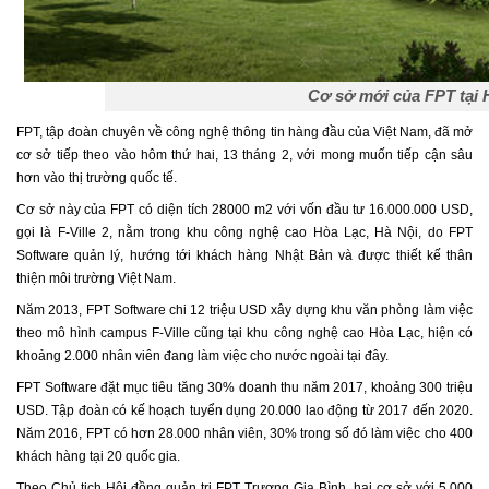
Khu CNC Hòa Lạc
Liên kết
Lao động
Liên hệ
Môi trường
Cơ sở mới của FPT tại 
Quy hoạch - Xây dựng
FPT, tập đoàn chuyên về công nghệ thông tin hàng đầu của Việt Nam, đã mở
Ưu đãi đầu tư
cơ sở tiếp theo vào hôm thứ hai, 13 tháng 2, với mong muốn tiếp cận sâu
hơn vào thị trường quốc tế.
Công nghệ và Sản phẩm
Cơ sở này của FPT có diện tích 28000 m2 với vốn đầu tư 16.000.000 USD,
Văn bản khác
gọi là F-Ville 2, nằm trong khu công nghệ cao Hòa Lạc, Hà Nội, do FPT
Software quản lý, hướng tới khách hàng Nhật Bản và được thiết kế thân
thiện môi trường Việt Nam.
Năm 2013, FPT Software chi 12 triệu USD xây dựng khu văn phòng làm việc
theo mô hình campus F-Ville cũng tại khu công nghệ cao Hòa Lạc, hiện có
khoảng 2.000 nhân viên đang làm việc cho nước ngoài tại đây.
FPT Software đặt mục tiêu tăng 30% doanh thu năm 2017, khoảng 300 triệu
USD. Tập đoàn có kế hoạch tuyển dụng 20.000 lao động từ 2017 đến 2020.
Năm 2016, FPT có hơn 28.000 nhân viên, 30% trong số đó làm việc cho 400
khách hàng tại 20 quốc gia.
Theo Chủ tịch Hội đồng quản trị FPT Trương Gia Bình, hai cơ sở với 5.000