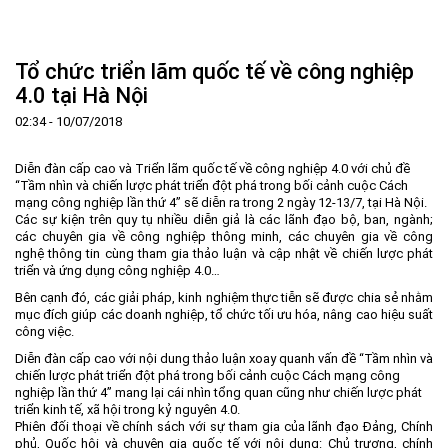
Trang Chủ
Giới thiệu
▼
Tổ chức triển lãm quốc tế về công nghiệp
Tin tức - sự kiện
Lịch sử hình thành và phát triển
▼
4.0 tại Hà Nội
Quy hoạch
Tầm nhìn - Sứ mệnh
Ban Quản lý Khu
▼
02:34 - 10/07/2018
Ưu thế
Lãnh đạo Ban Quản lý
Chính sách mới
Quy hoạch tổng thể
▼
Diễn đàn cấp cao và Triển lãm quốc tế về công nghiệp 4.0 với chủ đề
Nhà đầu tư
Cơ cấu tổ chức
Doanh nghiệp
Quy hoạch khu chức năng
Vị trí
“Tầm nhìn và chiến lược phát triển đột phá trong bối cảnh cuộc Cách
mạng công nghiệp lần thứ 4” sẽ diễn ra trong 2 ngày 12-13/7, tại Hà Nội.
Hướng dẫn đầu tư
Chức năng, nhiệm vụ
Hợp tác quốc tế
Cơ sở hạ tầng
▼
Các sự kiện trên quy tụ nhiều diễn giả là các lãnh đạo bộ, ban, ngành;
các chuyên gia về công nghiệp thông minh, các chuyên gia về công
Văn bản pháp luật
Đào tạo và Nghiên cứu
Cơ chế ưu đãi đầu tư
Trình tự, thủ tục đầu tư
▼
nghệ thông tin cùng tham gia thảo luận và cập nhật về chiến lược phát
triển và ứng dụng công nghiệp 4.0…
Thông báo
Cách mạng công nghiệp lần thứ 4
Cơ chế Một cửa
Tiêu chí đầu tư
Các thủ tục hành chính
▼
Bên cạnh đó, các giải pháp, kinh nghiệm thực tiễn sẽ được chia sẻ nhằm
Dữ liệu mở
Nguồn nhân lực
Lĩnh vực đầu tư
Doanh nghiệp
Thông báo chung
mục đích giúp các doanh nghiệp, tổ chức tối ưu hóa, nâng cao hiệu suất
công việc.
FAQs
Quản lý và vận hành dự án đầu tư
Đất đai
Tuyển dụng
Diễn đàn cấp cao với nội dung thảo luận xoay quanh vấn đề “Tầm nhìn và
Liên hệ - Liên kết
Đầu tư
Công khai ngân sách
▼
chiến lược phát triển đột phá trong bối cảnh cuộc Cách mạng công
nghiệp lần thứ 4” mang lại cái nhìn tổng quan cũng như chiến lược phát
Khu CNC Hòa Lạc
Liên kết
triển kinh tế, xã hội trong kỷ nguyên 4.0.
Phiên đối thoại về chính sách với sự tham gia của lãnh đạo Đảng, Chính
Lao động
Liên hệ
phủ, Quốc hội và chuyên gia quốc tế với nội dung: Chủ trương, chính