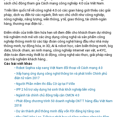
sách chủ động tham gia Cách mạng công nghiệp 4.0 của Việt Nam.
Môi trường
Triển lãm quốc tế về công nghệ 4.0 có các gian hàng giới thiệu các giải
Quy hoạch - Xây dựng
pháp, dịch vụ đến từ các ngành, lĩnh vực chủ chốt như công nghiệp,
nông nghiệp, năng lượng, viễn thông, y tế, giao thông, tài chính-ngân
Ưu đãi đầu tư
hàng, thương mại điện tử…
Công nghệ và Sản phẩm
Điểm nhấn của triển lãm hứa hẹn sẽ đem đến cho khách tham dự những
trải nghiệm mới mẻ với các ứng dụng công nghệ và sản phẩm công
Văn bản khác
nghiệp thông minh từ các tập đoàn công nghệ hàng đầu như nhà máy
thông minh, tự động hóa, in 3D, AI & robot học, cảm biến thông minh, big
data, block chain, an ninh mạng, công nghiệp Internet vạn vật, e-KYC,
điện toán đám mây, thiết bị di động, công nghệ xác thực, giải pháp nâng
cao trải nghiệm khách hàng…
Các bài viết khác
• Robot Sophia sắp sang Việt Nam đối thoại về Cách mạng 4.0
• Xếp hạng ứng dụng công nghệ thông tin và phát triển Chính phủ
điện tử năm 2017
• Người Phần mềm thi đấu Cờ úp tại F-Ville
• IPP 2 hỗ trợ xây dựng hệ sinh thái khởi nghiệp bền vững
• Ngành tài chính chủ động tiếp cận CMCN 4.0
• Phát động chương trình 50 doanh nghiệp CNTT hàng đầu Việt Nam
2018
• Dự án thành phố thông minh đẩy vốn FDI đăng ký tăng cao