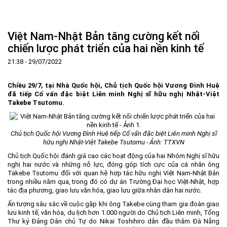
Trang Chủ
Giới thiệu
▼
Việt Nam-Nhật Bản tăng cường kết nối
Tin tức - sự kiện
Lịch sử hình thành và phát triển
▼
chiến lược phát triển của hai nền kinh tế
Quy hoạch
Tầm nhìn - Sứ mệnh
Ban Quản lý Khu
▼
21:38 - 29/07/2022
Ưu thế
Lãnh đạo Ban Quản lý
Chính sách mới
Quy hoạch tổng thể
▼
Chiều 29/7, tại Nhà Quốc hội, Chủ tịch Quốc hội Vương Đình Huệ
Nhà đầu tư
Cơ cấu tổ chức
Doanh nghiệp
Quy hoạch khu chức năng
Vị trí
đã tiếp Cố vấn đặc biệt Liên minh Nghị sĩ hữu nghị Nhật-Việt
Takebe Tsutomu.
Hướng dẫn đầu tư
Chức năng, nhiệm vụ
Hợp tác quốc tế
Cơ sở hạ tầng
▼
Văn bản pháp luật
Đào tạo và Nghiên cứu
Cơ chế ưu đãi đầu tư
Trình tự, thủ tục đầu tư
▼
Chủ tịch Quốc hội Vương Đình Huệ tiếp Cố vấn đặc biệt
Liên minh Nghị sĩ
Thông báo
Cách mạng công nghiệp lần thứ 4
Cơ chế Một cửa
Tiêu chí đầu tư
Các thủ tục hành chính
▼
hữu nghị Nhật-Việt Takebe Tsutomu - Ảnh: TTXVN
Chủ tịch Quốc hội đánh giá cao các hoạt động của hai Nhóm Nghị sĩ hữu
Dữ liệu mở
Nguồn nhân lực
Lĩnh vực đầu tư
Doanh nghiệp
Thông báo chung
nghị hai nước và những nỗ lực, đóng góp tích cực của cá nhân ông
Takebe Tsutomu đối với quan hệ hợp tác hữu nghị Việt Nam-Nhật Bản
FAQs
Quản lý và vận hành dự án đầu tư
Đất đai
Tuyển dụng
trong nhiều năm qua, trong đó có dự án Trường Đại học Việt-Nhật, hợp
Liên hệ - Liên kết
Đầu tư
Công khai ngân sách
▼
tác địa phương, giao lưu văn hóa, giao lưu giữa nhân dân hai nước.
Ấn tượng sâu sắc về cuộc gặp khi ông Takebe cùng tham gia đoàn giao
Khu CNC Hòa Lạc
Liên kết
lưu kinh tế, văn hóa, du lịch hơn 1.000 người do Chủ tịch Liên minh, Tổng
Thư ký Đảng Dân chủ Tự do Nikai Toshihiro dẫn đầu thăm Đà Nẵng
Lao động
Liên hệ