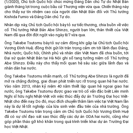
(1/2020), Chủ tịch Quốc hội chúc mừng Đảng Dân chủ Tự do Nhật Bản
giành thắng lợi trong cuộc bầu cử Thượng viện vừa qua. Chiến thắng này
Môi trường
cho thấy sự tín nhiệm cao của người dân Nhật Bản đối với Thủ tướng
Quy hoạch - Xây dựng
Kishida Fumio và Đảng Dân chủ Tự do.
Nhân dịp này, Chủ tịch Quốc hội bày tỏ sự tiếc thương, chia buồn về việc
Ưu đãi đầu tư
cố Thủ tướng Nhật Bản Abe Shinzo, người bạn lớn, thân thiết của Việt
Nam đã qua đời đột ngột vào ngày 8/7 vừa qua.
Công nghệ và Sản phẩm
Ông Takebe Tsutomu bày tỏ sự cảm động khi gặp lại Chủ tịch Quốc hội
Văn bản khác
Vương Đình Huệ; đồng thời gửi lời trân trọng cảm ơn tới lãnh đạo Đảng,
Nhà nước, Quốc hội, Chính phủ và nhân dân Việt Nam đã chia buồn, tới
Đại sứ quán Nhật Bản tại Hà Nội ghi sổ tang tưởng niệm cố Thủ tướng
Abe Shinzo. Điều này cho thấy mối quan hệ sâu sắc giữa lãnh đạo và
nhân dân hai nước.
Ông Takebe Tsutomu nhấn mạnh, cố Thủ tướng Abe Shinzo là người đã
mở ra chặng đường, giai đoạn phát triển rực rỡ trong quan hệ hai nước.
Vào năm 2013, nhân kỷ niệm 40 năm thiết lập quan hệ ngoại giao hai
nước, ông Takebe Tsutomu được giao vai trò cố vấn đặc biệt Liên minh
Nghị sĩ hữu nghị Nhật-Việt với việc thúc đẩy dự án Trường Đại học Việt-
Nhật cho đến nay. Do đó, mục đích chuyến thăm làm việc tại Việt Nam lần
này là dự lễ tốt nghiệp của lứa sinh viên đầu tiên của nhà trường. Ông
Takebe Tsutomu trân trọng cảm ơn Chủ tịch Quốc hội Vương Đình Huệ
đã có sự chỉ đạo sát sao thúc đẩy các dự án ODA hai nước, cũng như
góp phần tháo gỡ khó khăn trong quá trình triển khai dự án Trường Đại
học Việt-Nhật.