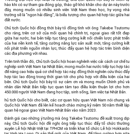
hào khi có sự tham gia đóng góp, tháo gỡ khó khăn cho dự án này trước
đây, mong muốn có nhiều sinh viên Việt Nam theo học, hy vọng nhà
trường sẽ là "ngọn hải đăng", là biểu tượng cho quan hệ hợp tác giữa hai
đất nước.
Chủ tịch Quốc hội đồng thời bày tỏ đồng tình với ông Takebe Tsutomu
cho rằng, trên cơ sở của mối quan hệ chính trị, ngoại giao rất tốt đẹp
giữa hai nước, hai bên tiếp tục tăng cường kết nối chiến lược phát triển
của hai nền kinh tế, tăng cường năng lực sản xuất mới, tăng cường kết
nối phát triển nguồn nhân lực, thúc đẩy quan hệ hợp tác trên bình diện
các địa phương với nhau.
Trên tinh thần đó, Chủ tịch Quốc hội hoan nghênh việc cải cách cơ chế tu
nghiệp sinh Việt Nam tại Nhật Bản; mong muốn hai nước tiếp tục hợp tác
để nâng cao hiệu quả cơ chế hợp tác này; đồng thời nghiên cứu thúc đẩy
hợp tác lao động trong thời gian tới cho phù hợp với điều kiện của hai
bên. Chủ tịch Quốc hội bày tỏ sự cảm ơn và mong muốn Chính phủ và
nhân dân Nhật Bản tiếp tục quan tâm tạo điều kiện thuận lợi cho hơn
450.000 người Việt Nam đang học tập, sinh sống, làm việc tại Nhật Bản.
hủ tịch Quốc hội cho biết, các cơ quan hữu quan Việt Nam nói chung và
Quốc hội Việt Nam đã lên kế hoạch chào mừng kỷ niệm 50 năm thiết lập
quan hệ ngoại giao Việt Nam-Nhật Bản vào năm 2023.
Đánh giá cao những ý tưởng mà ông Takebe Tsutomu đề xuất trong dịp
này, Chủ tịch Quốc hội đề nghị ông tiếp tục thúc đẩy tổ chức thường
xuyên Lễ hội Nhật-Việt tại TPHCM và triển khai tổ chức Lễ hội Hokkaido
tại Vịnh Hạ Long, Di sản thế giới của Việt Nam, để tăng cường hơn nữa