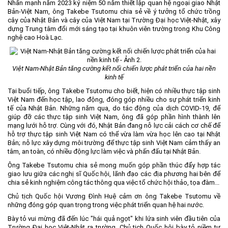
Nhấn mạnh năm 2023 kỷ niệm 50 năm thiết lập quan hệ ngoại giao Nhật
Bản-Việt Nam, ông Takebe Tsutomu chia sẻ về ý tưởng tổ chức trồng
cây của Nhật Bản và cây của Việt Nam tại Trường Đại học Việt-Nhật, xây
dựng Trung tâm đổi mới sáng tạo tại khuôn viên trường trong Khu Công
nghệ cao Hoà Lạc.
Việt Nam-Nhật Bản tăng cường kết nối chiến lược phát triển của hai nền
kinh tế
Tại buổi tiếp, ông Takebe Tsutomu cho biết, hiện có nhiều thực tập sinh
Việt Nam đến học tập, lao động, đóng góp nhiều cho sự phát triển kinh
tế của Nhật Bản. Những năm qua, do tác động của dịch COVID-19, để
giúp đỡ các thực tập sinh Việt Nam, ông đã góp phần hình thành lên
mạng lưới hỗ trợ. Cùng với đó, Nhật Bản đang nỗ lực cải cách cơ chế để
hỗ trợ thực tập sinh Việt Nam có thể vừa làm vừa học lên cao tại Nhật
Bản; nỗ lực xây dựng môi trường để thực tập sinh Việt Nam cảm thấy an
tâm, an toàn, có nhiều động lực làm việc và phấn đấu tại Nhật Bản.
Ông Takebe Tsutomu chia sẻ mong muốn góp phần thúc đẩy hợp tác
giao lưu giữa các nghị sĩ Quốc hội, lãnh đạo các địa phương hai bên để
chia sẻ kinh nghiệm công tác thông qua việc tổ chức hội thảo, tọa đàm...
Chủ tịch Quốc hội Vương Đình Huệ cảm ơn ông Takebe Tsutomu về
những đóng góp quan trọng trong việc phát triển quan hệ hai nước.
Bày tỏ vui mừng đã đến lúc "hái quả ngọt" khi lứa sinh viên đầu tiên của
Trường Đại học Việt-Nhật ra trường, Chủ tịch Quốc hội bày tỏ niềm tự