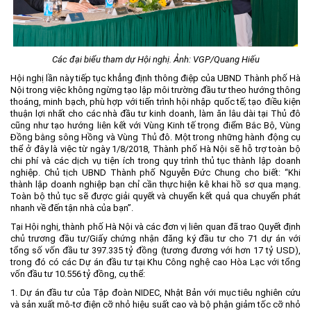
Môi trường
Quy hoạch - Xây dựng
Các đại biểu tham dự Hội nghị. Ảnh: VGP/Quang Hiếu
Ưu đãi đầu tư
Hội nghị lần này tiếp tục khẳng định thông điệp của UBND Thành phố Hà
Công nghệ và Sản phẩm
Nội trong việc không ngừng tạo lập môi trường đầu tư theo hướng thông
thoáng, minh bạch, phù hợp với tiến trình hội nhập quốc tế; tạo điều kiện
Văn bản khác
thuận lợi nhất cho các nhà đầu tư kinh doanh, làm ăn lâu dài tại Thủ đô
cũng như tạo hướng liên kết với Vùng Kinh tế trọng điểm Bắc Bộ, Vùng
Đồng bằng sông Hồng và Vùng Thủ đô. Một trong những hành động cụ
thể ở đây là việc từ ngày 1/8/2018, Thành phố Hà Nội sẽ hỗ trợ toàn bộ
chi phí và các dịch vụ tiện ích trong quy trình thủ tục thành lập doanh
nghiệp. Chủ tịch UBND Thành phố Nguyễn Đức Chung cho biết: “Khi
thành lập doanh nghiệp bạn chỉ cần thực hiện kê khai hồ sơ qua mạng.
Toàn bộ thủ tục sẽ được giải quyết và chuyển kết quả qua chuyển phát
nhanh về đến tận nhà của bạn”.
Tại Hội nghị, thành phố Hà Nội và các đơn vị liên quan đã trao Quyết định
chủ trương đầu tư/Giấy chứng nhận đăng ký đầu tư cho 71 dự án với
tổng số vốn đầu tư 397.335 tỷ đồng (tương đương với hơn 17 tỷ USD),
trong đó có các Dự án đầu tư tại Khu Công nghệ cao Hòa Lạc với tổng
vốn đầu tư 10.556 tỷ đồng, cụ thể:
1. Dự án đầu tư của Tập đoàn NIDEC, Nhật Bản với mục tiêu nghiên cứu
và sản xuất mô-tơ điện cỡ nhỏ hiệu suất cao và bộ phận giảm tốc cỡ nhỏ