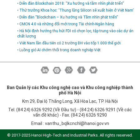
• Diễn đàn Blockchain 2018: “Xu hướng và tầm nhìn phát triển”
• Thứ trưởng Khoa học: 'Thung lũng Silicon sẽ xuất hiện ở Việt Nam'
• Diễn đàn “Blockchain – Xu hướng và Tầm nhìn phát triển”
• CMCN 4.0 và những đổi mới trong Tài chính-Ngân hàng
• Hà Nội định hướng thu hút FDI có chọn lọc, tập trung vào các dự án
chất lượng
• Việt Nam lần đầu tiên có 2 trường ĐH vào tốp 1.000 thế giới
• Luồng gió AI chớm thổi trong doanh nghiệp Việt
Ban Quản lý các Khu công nghệ cao và Khu công nghiệp thành
phố Hà Nội
Km 29, Đại lộ Thăng Long, Xã Hòa Lạc, TP. Hà Nội
Tel. (84 24) 6326 9292 (Về Đầu tư) - (84 24) 6326 9291 (Về các
vấn đề khác) - Fax. (84 24) 6326 9290
Email :
vanthu_bqlkcnchl@hanoi.gov.vn
© 2017-2025 Hanoi High-Tech and Industrial Parks. All rights reserved.