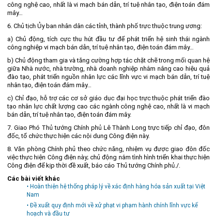
công nghệ cao, nhất là vi mạch bán dẫn, trí tuệ nhân tạo, điện toán đám
mây…
6. Chủ tịch Ủy ban nhân dân các tỉnh, thành phố trực thuộc trung ương:
a) Chủ động, tích cực thu hút đầu tư để phát triển hệ sinh thái ngành
công nghiệp vi mạch bán dẫn, trí tuệ nhân tạo, điện toán đám mây…
b) Chủ động tham gia và tăng cường hợp tác chặt chẽ trong mối quan hệ
giữa Nhà nước, nhà trường, nhà doanh nghiệp nhằm nâng cao hiệu quả
đào tạo, phát triển nguồn nhân lực các lĩnh vực vi mạch bán dẫn, trí tuệ
nhân tạo, điện toán đám mây…
c) Chỉ đạo, hỗ trợ các cơ sở giáo dục đại học trực thuộc phát triển đào
tạo nhân lực chất lượng cao các ngành công nghệ cao, nhất là vi mạch
bán dẫn, trí tuệ nhân tạo, điện toán đám mây.
7. Giao Phó Thủ tướng Chính phủ Lê Thành Long trực tiếp chỉ đạo, đôn
đốc, tổ chức thực hiện các nội dung Công điện này.
8. Văn phòng Chính phủ theo chức năng, nhiệm vụ được giao đôn đốc
việc thực hiện Công điện này; chủ động nắm tình hình triển khai thực hiện
Công điện để kịp thời đề xuất, báo cáo Thủ tướng Chính phủ./.
Các bài viết khác
• Hoàn thiện hệ thống pháp lý về xác định hàng hóa sản xuất tại Việt
Nam
• Đề xuất quy định mới về xử phạt vi phạm hành chính lĩnh vực kế
hoạch và đầu tư