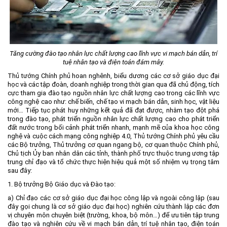
Môi trường
Quy hoạch - Xây dựng
Ưu đãi đầu tư
Tăng cường đào tạo nhân lực chất lượng cao lĩnh vực vi mạch bán dẫn, trí
Công nghệ và Sản phẩm
tuệ nhân tạo và điện toán đám mây.
Thủ tướng Chính phủ hoan nghênh, biểu dương các cơ sở giáo dục đại
Văn bản khác
học và các tập đoàn, doanh nghiệp trong thời gian qua đã chủ động, tích
cực tham gia đào tạo nguồn nhân lực chất lượng cao trong các lĩnh vực
công nghệ cao như: chế biến, chế tạo vi mạch bán dẫn, sinh học, vật liệu
mới… Tiếp tục phát huy những kết quả đã đạt được, nhằm tạo đột phá
trong đào tạo, phát triển nguồn nhân lực chất lượng cao cho phát triển
đất nước trong bối cảnh phát triển nhanh, mạnh mẽ của khoa học công
nghệ và cuộc cách mạng công nghiệp 4.0, Thủ tướng Chính phủ yêu cầu
các Bộ trưởng, Thủ trưởng cơ quan ngang bộ, cơ quan thuộc Chính phủ,
Chủ tịch Ủy ban nhân dân các tỉnh, thành phố trực thuộc trung ương tập
trung chỉ đạo và tổ chức thực hiện hiệu quả một số nhiệm vụ trọng tâm
sau đây:
1. Bộ trưởng Bộ Giáo dục và Đào tạo:
a) Chỉ đạo các cơ sở giáo dục đại học công lập và ngoài công lập (sau
đây gọi chung là cơ sở giáo dục đại học) nghiên cứu thành lập các đơn
vị chuyên môn chuyên biệt (trường, khoa, bộ môn…) để ưu tiên tập trung
đào tạo và nghiên cứu về vi mạch bán dẫn, trí tuệ nhân tạo, điện toán