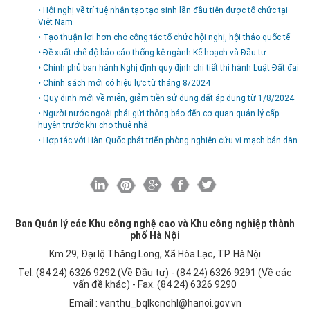
• Hội nghị về trí tuệ nhân tạo tạo sinh lần đầu tiên được tổ chức tại
Việt Nam
• Tạo thuận lợi hơn cho công tác tổ chức hội nghị, hội thảo quốc tế
• Đề xuất chế độ báo cáo thống kê ngành Kế hoạch và Đầu tư
• Chính phủ ban hành Nghị định quy định chi tiết thi hành Luật Đất đai
• Chính sách mới có hiệu lực từ tháng 8/2024
• Quy định mới về miễn, giảm tiền sử dụng đất áp dụng từ 1/8/2024
• Người nước ngoài phải gửi thông báo đến cơ quan quản lý cấp
huyện trước khi cho thuê nhà
• Hợp tác với Hàn Quốc phát triển phòng nghiên cứu vi mạch bán dẫn
Ban Quản lý các Khu công nghệ cao và Khu công nghiệp thành
phố Hà Nội
Km 29, Đại lộ Thăng Long, Xã Hòa Lạc, TP. Hà Nội
Tel. (84 24) 6326 9292 (Về Đầu tư) - (84 24) 6326 9291 (Về các
vấn đề khác) - Fax. (84 24) 6326 9290
Email :
vanthu_bqlkcnchl@hanoi.gov.vn