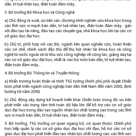
dẫn, trí tuệ nhân tạo, điện toán đám mây…
3. Bộ trưởng Bộ Khoa học và Công nghệ:
a) Chủ động rà soát, ưu tiên các chương trình nghiên cứu khoa học trong
các lĩnh vực vi mạch bán dẫn, trí tuệ nhân tạo, điện toán đám mây… gắn
với đào tạo tài năng, đào tạo các chuyên gia, nhà khoa học lớn tại các cơ
sở giáo dục đại học.
b) Chủ trì, phối hợp với các Bộ, ngành liên quan nghiên cứu, hoàn thiện
các cơ chế, chính sách đặc thù để thu hút nhân tài khoa học và công
nghệ từ nước ngoài và từ khu vực công nghiệp về cộng tác, giảng dạy tại
các cơ sở giáo dục đại học, nhất là các bộ môn bán dẫn, trí tuệ nhân tạo,
điện toán đám mây…
4. Bộ trưởng Bộ Thông tin và Truyền thông:
a) Khẩn trương hoàn thiện và trình Thủ tướng Chính phủ phê duyệt Chiến
lược phát triển ngành công nghiệp bán dẫn Việt Nam đến năm 2030, định
hướng tới năm 2050;
b) Chủ động xây dựng kế hoạch triển khai Chiến lược trong đó ưu tiên
phát triển các trung tâm tính toán dữ liệu lớn để hỗ trợ các cơ sở giáo
dục đại học trong đào tạo nguồn nhân lực chất lượng cao trong các lĩnh
vực vi mạch bán dẫn, trí tuệ nhân tạo, điện toán đám mây…
5. Bộ trưởng, Thủ trưởng cơ quan ngang bộ, cơ quan thuộc Chính phủ
trực tiếp quản lý các cơ sở giáo dục đại học chỉ đạo, hỗ trợ các cơ sở
giáo dục đại học phát triển đào tạo nhân lực chất lượng cao các lĩnh vực