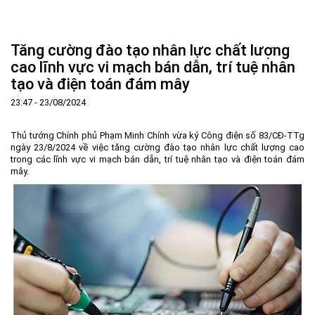
Trang Chủ
Giới thiệu
▼
Tăng cường đào tạo nhân lực chất lượng
Tin tức - sự kiện
Lịch sử hình thành và phát triển
▼
cao lĩnh vực vi mạch bán dẫn, trí tuệ nhân
tạo và điện toán đám mây
Quy hoạch
Tầm nhìn - Sứ mệnh
Ban Quản lý Khu
▼
23:47 - 23/08/2024
Ưu thế
Lãnh đạo Ban Quản lý
Chính sách mới
Quy hoạch tổng thể
▼
Nhà đầu tư
Cơ cấu tổ chức
Doanh nghiệp
Quy hoạch khu chức năng
Vị trí
Thủ tướng Chính phủ Phạm Minh Chính vừa ký Công điện số 83/CĐ-TTg
ngày 23/8/2024 về việc tăng cường đào tạo nhân lực chất lượng cao
Hướng dẫn đầu tư
Chức năng, nhiệm vụ
Hợp tác quốc tế
Cơ sở hạ tầng
▼
trong các lĩnh vực vi mạch bán dẫn, trí tuệ nhân tạo và điện toán đám
mây.
Văn bản pháp luật
Đào tạo và Nghiên cứu
Cơ chế ưu đãi đầu tư
Trình tự, thủ tục đầu tư
▼
Thông báo
Cách mạng công nghiệp lần thứ 4
Cơ chế Một cửa
Tiêu chí đầu tư
Các thủ tục hành chính
▼
Dữ liệu mở
Nguồn nhân lực
Lĩnh vực đầu tư
Doanh nghiệp
Thông báo chung
FAQs
Quản lý và vận hành dự án đầu tư
Đất đai
Tuyển dụng
Liên hệ - Liên kết
Đầu tư
Công khai ngân sách
▼
Khu CNC Hòa Lạc
Liên kết
Lao động
Liên hệ