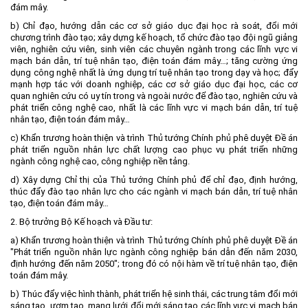
đám mây.
b) Chỉ đạo, hướng dẫn các cơ sở giáo dục đại học rà soát, đổi mới
chương trình đào tạo; xây dựng kế hoạch, tổ chức đào tạo đội ngũ giảng
viên, nghiên cứu viên, sinh viên các chuyên ngành trong các lĩnh vực vi
mạch bán dẫn, trí tuệ nhân tạo, điện toán đám mây…; tăng cường ứng
dụng công nghệ nhất là ứng dụng trí tuệ nhân tạo trong dạy và học; đẩy
mạnh hợp tác với doanh nghiệp, các cơ sở giáo dục đại học, các cơ
quan nghiên cứu có uy tín trong và ngoài nước để đào tạo, nghiên cứu và
phát triển công nghệ cao, nhất là các lĩnh vực vi mạch bán dẫn, trí tuệ
nhân tạo, điện toán đám mây…
c) Khẩn trương hoàn thiện và trình Thủ tướng Chính phủ phê duyệt Đề án
phát triển nguồn nhân lực chất lượng cao phục vụ phát triển những
ngành công nghệ cao, công nghiệp nền tảng.
d) Xây dựng Chỉ thị của Thủ tướng Chính phủ để chỉ đạo, định hướng,
thúc đẩy đào tạo nhân lực cho các ngành vi mạch bán dẫn, trí tuệ nhân
tạo, điện toán đám mây…
2. Bộ trưởng Bộ Kế hoạch và Đầu tư:
a) Khẩn trương hoàn thiện và trình Thủ tướng Chính phủ phê duyệt Đề án
"Phát triển nguồn nhân lực ngành công nghiệp bán dẫn đến năm 2030,
định hướng đến năm 2050"; trong đó có nội hàm về trí tuệ nhân tạo, điện
toán đám mây.
b) Thúc đẩy việc hình thành, phát triển hệ sinh thái, các trung tâm đổi mới
sáng tạo, ươm tạo, mạng lưới đổi mới sáng tạo các lĩnh vực vi mạch bán