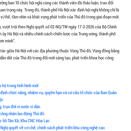
ởng ban Tổ chức hội nghị cùng các thành viên đã thảo luận, trao đổi
uan trọng này. Trong đó, thành phố Hà Nội xác định hội nghị không chỉ là
vị thế, tầm nhìn và khát vọng phát triển của Thủ đô trong giai đoạn mới.
hù, vượt trội theo Nghị quyết số 02-NQ/TW ngày 17-3-2026 của Bộ Chính
h ủy Hà Nội và nhiều chính sách chiến lược của Trung ương, thành phố
ươn mình”.
p tác giữa Hà Nội với các địa phương thuộc Vùng Thủ đô, Vùng đồng bằng
dẫn dắt của Thủ đô trong đổi mới sáng tạo, phát triển khoa học công
 hộ trong tình hình mới
y định chức năng, nhiệm vụ, quyền hạn và cơ cấu tổ chức của Ban Quản
ội
 trọn đời vì nước vì dân
 công nhân lao động Thủ đô
ực hồ Tân Xã, Khu CNC Hòa Lạc
o Nghị quyết về cơ chế, chính sách phát triển khu công nghệ cao