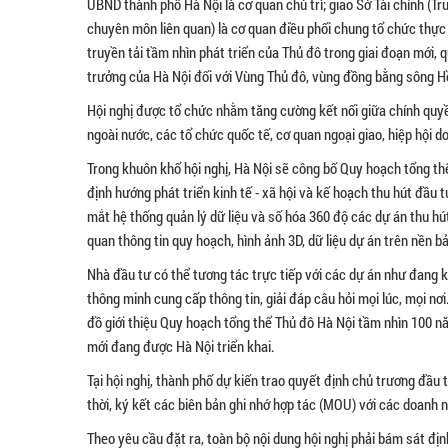
UBND thành phố Hà Nội là cơ quan chủ trì; giao Sở Tài chính (T
chuyên môn liên quan) là cơ quan điều phối chung tổ chức thực h
truyền tải tầm nhìn phát triển của Thủ đô trong giai đoạn mới, 
trưởng của Hà Nội đối với Vùng Thủ đô, vùng đồng bằng sông H
Hội nghị được tổ chức nhằm tăng cường kết nối giữa chính quy
ngoài nước, các tổ chức quốc tế, cơ quan ngoại giao, hiệp hội 
Trong khuôn khổ hội nghị, Hà Nội sẽ công bố Quy hoạch tổng th
định hướng phát triển kinh tế - xã hội và kế hoạch thu hút đầu 
mắt hệ thống quản lý dữ liệu và số hóa 360 độ các dự án thu hú
quan thông tin quy hoạch, hình ảnh 3D, dữ liệu dự án trên nền b
Nhà đầu tư có thể tương tác trực tiếp với các dự án như đang kh
thông minh cung cấp thông tin, giải đáp câu hỏi mọi lúc, mọi nơi
đồ giới thiệu Quy hoạch tổng thể Thủ đô Hà Nội tầm nhìn 100 năm
mới đang được Hà Nội triển khai.
Tại hội nghị, thành phố dự kiến trao quyết định chủ trương đầu
thời, ký kết các biên bản ghi nhớ hợp tác (MOU) với các doanh 
Theo yêu cầu đặt ra, toàn bộ nội dung hội nghị phải bám sát đị