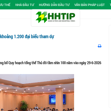
ƯU THẾ
NHÀ ĐẦU TƯ
HƯỚNG DẪN ĐẦU TƯ
VĂN BẢN PHÁP LUẬT
t khoảng 1.200 đại biểu tham dự
công bố Quy hoạch tổng thể Thủ đô tầm nhìn 100 năm vào ngày 29-6-2026