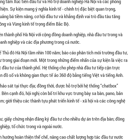
rung tâm Xúc tiến đầu tư và Hỗ trợ doanh nghiệp Hà Nội và các phòng
iện. Sự kiện mang ý nghĩa kinh tế - chính trị đặc biệt quan trọng,
quảng bá tiềm năng, cơ hội đầu tư và khẳng định vai trò đầu tàu tăng
ồng và Vùng kinh tế trọng điểm Bắc Bộ.
ền thành phố Hà Nội với cộng đồng doanh nghiệp, nhà đầu tư trong và
doanh nghiệp và các địa phương trong cả nước.
ể Thủ đô Hà Nội tầm nhìn 100 năm; báo cáo phân tích môi trường đầu tư,
tư trong giai đoạn mới. Một trong những điểm nhấn của sự kiện là việc ra
t đầu tư của thành phố. Hệ thống cho phép nhà đầu tư tiếp cận trực
ản đồ số và không gian thực tế ảo 360 độ bằng tiếng Việt và tiếng Anh.
ảo sát tại thực địa; đồng thời, được hỗ trợ bởi hệ thống “chatbox”
. Bên cạnh đó, hội nghị còn bố trí khu vực trưng bày sa bàn, pano, bản
; giới thiệu các thành tựu phát triển kinh tế - xã hội và các công nghệ
 tư, giấy chứng nhận đăng ký đầu tư cho nhiều dự án trên địa bàn; đồng
nghiệp, tổ chức trong và ngoài nước.
nh hướng hoàn thiện thể chế, nâng cao chất lượng hợp tác đầu tư nước