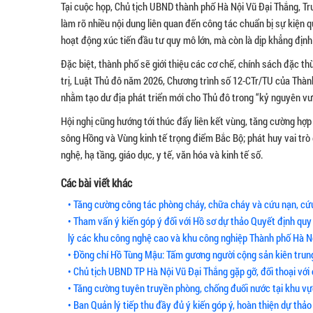
Tại cuộc họp, Chủ tịch UBND thành phố Hà Nội Vũ Đại Thắng, Trư
làm rõ nhiều nội dung liên quan đến công tác chuẩn bị sự kiện q
hoạt động xúc tiến đầu tư quy mô lớn, mà còn là dịp khẳng định 
Đặc biệt, thành phố sẽ giới thiệu các cơ chế, chính sách đặc t
trị, Luật Thủ đô năm 2026, Chương trình số 12-CTr/TU của Thàn
nhằm tạo dư địa phát triển mới cho Thủ đô trong “kỷ nguyên v
Hội nghị cũng hướng tới thúc đẩy liên kết vùng, tăng cường hợ
sông Hồng và Vùng kinh tế trọng điểm Bắc Bộ; phát huy vai trò 
nghệ, hạ tầng, giáo dục, y tế, văn hóa và kinh tế số.
Các bài viết khác
• Tăng cường công tác phòng cháy, chữa cháy và cứu nạn, cứu
• Tham vấn ý kiến góp ý đối với Hồ sơ dự thảo Quyết định qu
lý các khu công nghệ cao và khu công nghiệp Thành phố Hà N
• Đồng chí Hồ Tùng Mậu: Tấm gương người cộng sản kiên trung,
• Chủ tịch UBND TP Hà Nội Vũ Đại Thắng gặp gỡ, đối thoại với
• Tăng cường tuyên truyền phòng, chống đuối nước tại khu v
• Ban Quản lý tiếp thu đầy đủ ý kiến góp ý, hoàn thiện dự thả