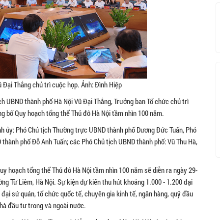
 Đại Thắng chủ trì cuộc họp. Ảnh: Đình Hiệp
ịch UBND thành phố Hà Nội Vũ Đại Thắng, Trưởng ban Tổ chức chủ trì
ng bố Quy hoạch tổng thể Thủ đô Hà Nội tầm nhìn 100 năm.
nh ủy: Phó Chủ tịch Thường trực UBND thành phố Dương Đức Tuấn, Phó
thành phố Đỗ Anh Tuấn; các Phó Chủ tịch UBND thành phố: Vũ Thu Hà,
uy hoạch tổng thể Thủ đô Hà Nội tầm nhìn 100 năm sẽ diễn ra ngày 29-
ng Từ Liêm, Hà Nội. Sự kiện dự kiến thu hút khoảng 1.000 - 1.200 đại
 đại sứ quán, tổ chức quốc tế, chuyên gia kinh tế, ngân hàng, quỹ đầu
nhà đầu tư trong và ngoài nước.