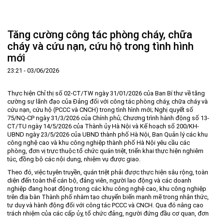
Trang Chủ
Giới thiệu
▼
Tăng cường công tác phòng cháy, chữa
Tin tức - sự kiện
Lịch sử hình thành và phát triển
▼
cháy và cứu nạn, cứu hộ trong tình hình
mới
Quy hoạch
Tầm nhìn - Sứ mệnh
Ban Quản lý Khu
▼
23:21 - 03/06/2026
Ưu thế
Lãnh đạo Ban Quản lý
Chính sách mới
Quy hoạch tổng thể
▼
Nhà đầu tư
Cơ cấu tổ chức
Doanh nghiệp
Quy hoạch khu chức năng
Vị trí
Thực hiện Chỉ thị số 02-CT/TW ngày 31/01/2026 của Ban Bí thư về tăng
cường sự lãnh đạo của Đảng đối với công tác phòng cháy, chữa cháy và
Hướng dẫn đầu tư
Chức năng, nhiệm vụ
Hợp tác quốc tế
Cơ sở hạ tầng
▼
cứu nạn, cứu hộ (PCCC và CNCH) trong tình hình mới; Nghị quyết số
75/NQ-CP ngày 31/3/2026 của Chính phủ; Chương trình hành động số 13-
Văn bản pháp luật
Đào tạo và Nghiên cứu
Cơ chế ưu đãi đầu tư
Trình tự, thủ tục đầu tư
▼
CT/TU ngày 14/5/2026 của Thành ủy Hà Nội và Kế hoạch số 200/KH-
UBND ngày 23/5/2026 của UBND thành phố Hà Nội, Ban Quản lý các khu
Thông báo
Cách mạng công nghiệp lần thứ 4
Cơ chế Một cửa
Tiêu chí đầu tư
Các thủ tục hành chính
▼
công nghệ cao và khu công nghiệp thành phố Hà Nội yêu cầu các
Dữ liệu mở
Nguồn nhân lực
Lĩnh vực đầu tư
Doanh nghiệp
Thông báo chung
phòng, đơn vị trực thuộc tổ chức quán triệt, triển khai thực hiện nghiêm
túc, đồng bộ các nội dung, nhiệm vụ được giao.
FAQs
Quản lý và vận hành dự án đầu tư
Đất đai
Tuyển dụng
Theo đó, việc tuyên truyền, quán triệt phải được thực hiện sâu rộng, toàn
diện đến toàn thể cán bộ, đảng viên, người lao động và các doanh
Liên hệ - Liên kết
Đầu tư
Công khai ngân sách
▼
nghiệp đang hoạt động trong các khu công nghệ cao, khu công nghiệp
trên địa bàn Thành phố nhằm tạo chuyển biến mạnh mẽ trong nhận thức,
Khu CNC Hòa Lạc
Liên kết
tư duy và hành động đối với công tác PCCC và CNCH. Qua đó nâng cao
Lao động
Liên hệ
trách nhiệm của các cấp ủy, tổ chức đảng, người đứng đầu cơ quan, đơn