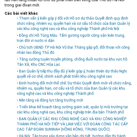
trong giai đoạn mới.
Các bài viết khác
• Tham vấn ý kiến góp ý đối với Hồ sơ dự thảo Quyết định quy định
chức năng, nhiệm vụ, quyền hạn và cơ cấu tổ chức của Ban Quản lý
các khu công nghệ cao và khu công nghiệp Thành phố Hà Nội
• Đồng chí Hồ Tùng Mậu: Tấm gương người cộng sản kiên trung,
trọn đời vì nước vì dân
• Chủ tịch UBND TP Hà Nội Vũ Đại Thắng gặp gỡ, đối thoại với công
nhân lao động Thủ đô
• Tăng cường tuyên truyền phòng, chống đuối nước tại khu vực hồ
Tân Xã, Khu CNC Hòa Lạc
• Ban Quản lý tiếp thu đầy đủ ý kiến góp ý, hoàn thiện dự thảo Nghị
quyết về cơ chế, chính sách phát triển khu công nghệ cao
• Định hướng đổi mới thể chế: Dự thảo Quyết định mới về chức năng,
nhiệm vụ, quyền hạn, cơ cấu và tổ chức của Ban Quản lý các khu
công nghệ cao và khu công nghiệp Thành phố
• Nền tảng và động lực tăng trưởng mới
• Triển khai Kế hoạch tăng cường giám sát, quản lý môi trường tại
các khu công nghệ cao, khu công nghiệp trên địa bàn Thành phố
• BAN QUẢN LÝ CÁC KHU CÔNG NGHỆ CAO VÀ KHU CÔNG NGHIỆP
THÀNH PHỐ HÀ NỘI TIẾP VÀ LÀM VIỆC VỚI ĐOÀN CÔNG TÁC CẤP
CAO TẬP ĐOÀN SUNWAH (HỒNG KÔNG, TRUNG QUỐC)
• Hà Nội: Tập trung xây dựng văn bản chi tiết, hướng dẫn thi hành