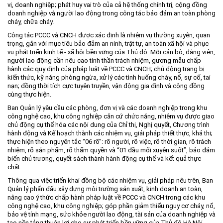
vị, doanh nghiệp; phát huy vai trò của cả hệ thống chính trị, cộng đồng
Môi trường
doanh nghiệp và người lao động trong công tác bảo đảm an toàn phòng
cháy, chữa cháy.
Quy hoạch - Xây dựng
Công tác PCCC và CNCH được xác định là nhiệm vụ thường xuyên, quan
Ưu đãi đầu tư
trọng, gắn với mục tiêu bảo đảm an ninh, trật tự, an toàn xã hội và phục
vụ phát triển kinh tế - xã hội bền vững của Thủ đô. Mỗi cán bộ, đảng viên,
Công nghệ và Sản phẩm
người lao động cần nêu cao tinh thần trách nhiệm, gương mẫu chấp
hành các quy định của pháp luật về PCCC và CNCH; chủ động trang bị
Văn bản khác
kiến thức, kỹ năng phòng ngừa, xử lý các tình huống cháy, nổ, sự cố, tai
nạn; đồng thời tích cực tuyên truyền, vận động gia đình và cộng đồng
cùng thực hiện.
Ban Quản lý yêu cầu các phòng, đơn vị và các doanh nghiệp trong khu
công nghệ cao, khu công nghiệp căn cứ chức năng, nhiệm vụ được giao
chủ động cụ thể hóa các nội dung của Chỉ thị, Nghị quyết, Chương trình
hành động và Kế hoạch thành các nhiệm vụ, giải pháp thiết thực, khả thi;
thực hiện theo nguyên tắc “06 rõ”: rõ người, rõ việc, rõ thời gian, rõ trách
nhiệm, rõ sản phẩm, rõ thẩm quyền và “01 đầu mối xuyên suốt”, bảo đảm
biến chủ trương, quyết sách thành hành động cụ thể và kết quả thực
chất.
Thông qua việc triển khai đồng bộ các nhiệm vụ, giải pháp nêu trên, Ban
Quản lý phấn đấu xây dựng môi trường sản xuất, kinh doanh an toàn,
nâng cao ý thức chấp hành pháp luật về PCCC và CNCH trong các khu
công nghệ cao, khu công nghiệp; góp phần giảm thiểu nguy cơ cháy, nổ,
bảo vệ tính mạng, sức khỏe người lao động, tài sản của doanh nghiệp và
tạo nền tảng thuận lợi cho sự phát triển bền vững của Thủ đô Hà Nội