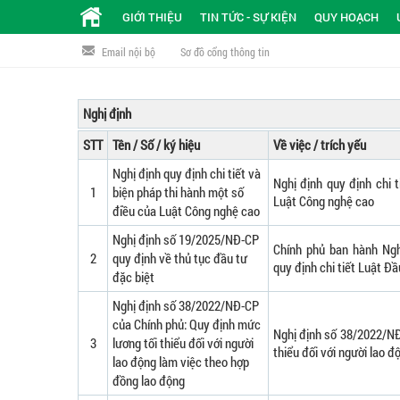
GIỚI THIỆU
TIN TỨC - SỰ KIỆN
QUY HOẠCH
Email nội bộ
Sơ đồ cổng thông tin
Nghị định
STT
Tên / Số / ký hiệu
Về việc / trích yếu
Nghị định quy định chi tiết và
Nghị định quy định chi 
1
biện pháp thi hành một số
Luật Công nghệ cao
điều của Luật Công nghệ cao
Nghị định số 19/2025/NĐ-CP
Chính phủ ban hành Ng
2
quy định về thủ tục đầu tư
quy định chi tiết Luật Đầ
đặc biệt
Nghị định số 38/2022/NĐ-CP
của Chính phủ: Quy định mức
Nghị định số 38/2022/NĐ
3
lương tối thiểu đối với người
thiểu đối với người lao 
lao động làm việc theo hợp
đồng lao động