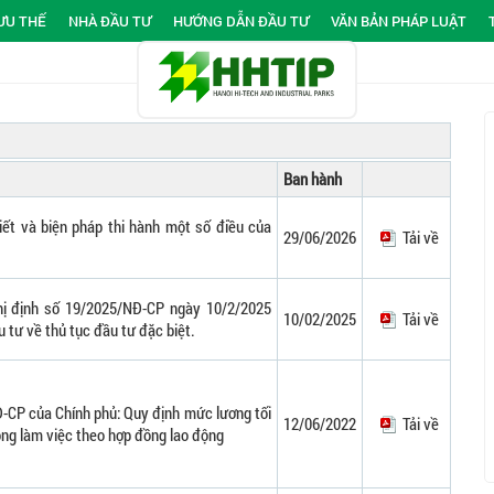
ƯU THẾ
NHÀ ĐẦU TƯ
HƯỚNG DẪN ĐẦU TƯ
VĂN BẢN PHÁP LUẬT
Ban hành
tiết và biện pháp thi hành một số điều của
29/06/2026
Tải về
hị định số 19/2025/NĐ-CP ngày 10/2/2025
10/02/2025
Tải về
u tư về thủ tục đầu tư đặc biệt.
-CP của Chính phủ: Quy định mức lương tối
12/06/2022
Tải về
động làm việc theo hợp đồng lao động