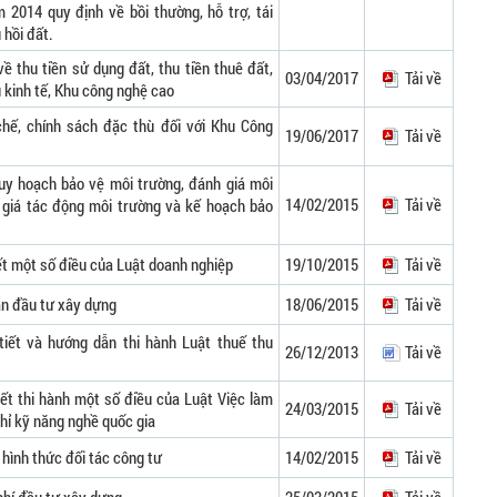
2014 quy định về bồi thường, hỗ trợ, tái
 hồi đất.
ề thu tiền sử dụng đất, thu tiền thuê đất,
03/04/2017
Tải về
 kinh tế, Khu công nghệ cao
chế, chính sách đặc thù đối với Khu Công
19/06/2017
Tải về
uy hoạch bảo vệ môi trường, đánh giá môi
14/02/2015
Tải về
 giá tác động môi trường và kế hoạch bảo
iết một số điều của Luật doanh nghiệp
19/10/2015
Tải về
án đầu tư xây dựng
18/06/2015
Tải về
tiết và hướng dẫn thi hành Luật thuế thu
26/12/2013
Tải về
iết thi hành một số điều của Luật Việc làm
24/03/2015
Tải về
hỉ kỹ năng nghề quốc gia
 hình thức đối tác công tư
14/02/2015
Tải về