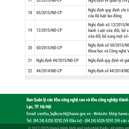
17
32/2015/NĐ-CP
Nghị định về quản lý chi
Nghị định quy định chi 
18
05/2015/NĐ-CP
của Bộ luật lao động
Nghị định số 12/2015/NĐ
19
12/2015/NĐ-CP
hành Luật sửa đổi, bổ 
sửa đổi, bổ sung một số 
Nghị định số 50/2015/NĐ
20
50/2015/NĐ-CP
Khoa học và Công nghệ 
21
Nghị định 44/2015/NĐ-CP
Nghị định quy định về giá
22
44/2014/NĐ-CP
Nghị định số 44/2014/NĐ
Ban Quản lý các Khu công nghệ cao và Khu công nghiệp thành 
Lạc, TP. Hà Nội
Email: vanthu_bqlkcnchl@hanoi.gov.vn - Website: hhtip.hanoi
Tel. (84 24) 6326 9292 (Về Đầu tư) - (84 24) 6326 9291 (Về các 
© 2017-2025 Hanoi High-Tech and Industrial Parks. All rights re