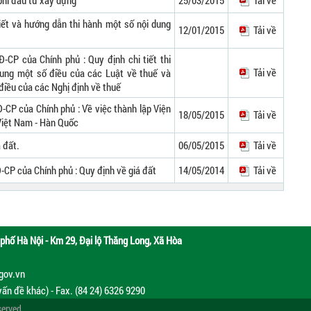
 phí đầu tư xây dựng
25/03/2015
Tải về
tiết và hướng dẫn thi hành một số nội dung
12/01/2015
Tải về
-CP của Chính phủ : Quy định chi tiết thi
Tải về
sung một số điều của các Luật về thuế và
điều của các Nghị định về thuế
-CP của Chính phủ : Về việc thành lập Viện
18/05/2015
Tải về
Việt Nam - Hàn Quốc
 đất.
06/05/2015
Tải về
-CP của Chính phủ : Quy định về giá đất
14/05/2014
Tải về
phố Hà Nội - Km 29, Đại lộ Thăng Long, Xã Hòa
.gov.vn
vấn đề khác) - Fax. (84 24) 6326 9290
served.