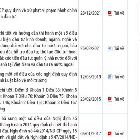
P quy định về xử phạt vi phạm hành chính
28/12/2021
Tải về
và đầu tư.
chi tiết và hướng dẫn thi hành một số điều
u kiện đầu tư kinh doanh; ngành, nghề và
trường đối với nhà đầu tư nước ngoài; bảo
25/03/2021
Tải về
u đãi, hỗ trợ đầu tư; thủ tục đầu tư; hoạt
i; xúc tiến đầu tư; quản lý nhà nước đối với
anh tại Việt Nam và đầu tư ra nước ngoài.
ung một số điều của các nghị định quy định
12/05/2019
Tải về
hành Luật bảo vệ môi trường
chi tiết: Điểm đ Khoản 1 Điều 38; Khoản 5
8; Khoản 7 Điều 70; Khoản 3 Điều 75; Khoản
23/02/2015
Tải về
u 146; Khoản 2 Điều 151; Khoản 3 Điều 167
ờng
, bổ sung một số điều của Nghị định số
háng 5 năm 2014 quy định chi tiết thi hành
t đai, Nghị định số 44/2014/NĐ-CP ngày 15
05/01/2017
Tải về
nh về giá đất và Nghị định số 47/2014/NĐ-