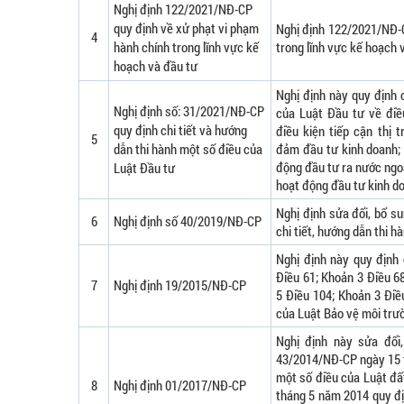
Nghị định 122/2021/NĐ-CP
quy định về xử phạt vi phạm
Nghị định 122/2021/NĐ-C
4
hành chính trong lĩnh vực kế
trong lĩnh vực kế hoạch 
hoạch và đầu tư
Nghị định này quy định 
Nghị định số: 31/2021/NĐ-CP
của Luật Đầu tư về điề
quy định chi tiết và hướng
điều kiện tiếp cận thị 
5
dẫn thi hành một số điều của
đảm đầu tư kinh doanh; ư
động đầu tư ra nước ngoà
Luật Đầu tư
hoạt động đầu tư kinh do
Nghị định sửa đổi, bổ s
6
Nghị định số 40/2019/NĐ-CP
chi tiết, hướng dẫn thi 
Nghị định này quy định 
Điều 61; Khoản 3 Điều 6
7
Nghị định 19/2015/NĐ-CP
5 Điều 104; Khoản 3 Điề
của Luật Bảo vệ môi trư
Nghị định này sửa đổi
43/2014/NĐ-CP ngày 15 t
một số điều của Luật đấ
8
Nghị định 01/2017/NĐ-CP
tháng 5 năm 2014 quy đị