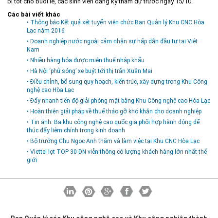
bị tốt cho buổi lễ, các sinh viên đăng ký tham dự trước ngày 15/10.
Các bài viết khác
• Thông báo Kết quả xét tuyển viên chức Ban Quản lý Khu CNC Hòa
Lạc năm 2016
• Doanh nghiệp nước ngoài cảm nhận sự hấp dẫn đầu tư tại Việt
Nam
• Nhiều hàng hóa được miễn thuế nhập khẩu
• Hà Nội ‘phủ sóng’ xe buýt tới thị trấn Xuân Mai
• Điều chỉnh, bổ sung quy hoạch, kiến trúc, xây dựng trong Khu Công
nghệ cao Hòa Lạc
• Đẩy nhanh tiến độ giải phóng mặt bằng Khu Công nghệ cao Hòa Lạc
• Hoàn thiện giải pháp về thuế tháo gỡ khó khăn cho doanh nghiệp
• Tin ảnh: Ba khu công nghệ cao quốc gia phối hợp hành động để
thúc đẩy liêm chính trong kinh doanh
• Bộ trưởng Chu Ngọc Anh thăm và làm việc tại Khu CNC Hòa Lạc
• Viettel lọt TOP 30 DN viễn thông có lượng khách hàng lớn nhất thế
giới