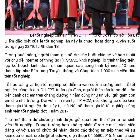
Khu CNC Hòa Lạc
Liên kết
Lao động
Liên hệ
Môi trường
Quy hoạch - Xây dựng
Lễ tốt nghiệp của sinh viên ĐH FPT tổ chức tại cơ sở Hòa Lạc
Điểm đặc biệt của lễ tốt nghiệp lần này là chuỗi hoạt động xuyên suốt
Ưu đãi đầu tư
trong ngày 22/10 từ 9h đến 18h.
Công nghệ và Sản phẩm
Trong buổi sáng, người tham gia sẽ dự các buổi chia sẻ về học thuật
với chủ đề Internet of thing (IoT), SMAC, khởi nghiệp, lộ trình thăng tiến,
Văn bản khác
lập kế hoạch kinh doanh, tham quan các công trình kỷ niệm 10 năm
thành lập như Bảo tàng Truyền thống và Công trình 1.000 sinh viên đầu
tiên tốt nghiệp.
Lễ trao bằng và tiệc tốt nghiệp sẽ diễn ra vào cuối chương trình. Lễ tốt
nghiệp cũng là dịp ĐH FPT tri ân gia đình, người thân tân khoa đã luôn
bên cạnh các em trên chặng đường 4 năm cũng như tin yêu, gửi gắm con
em cho nhà trường. Đối với sinh viên tại TP HCM, nếu không có điều kiện
tham gia tốt nghiệp đợt này tại Hà Nội sẽ tham gia lễ tốt nghiệp cùng
sinh viên tốt nghiệp đợt 1 năm 2017.
Thư mời tham dự chương trình được gửi qua hòm thư điện tử tới sinh
viên tốt nghiệp. Trong trường hợp không nhận được e-mail, sinh viên
đăng ký với Ban tổ chức để nhận được các thông tin tiếp theo về sự
kiện qua e-mail: sro.hn@fpt.edu.vn, điện thoại 04.66805915. Nhằm chuẩn