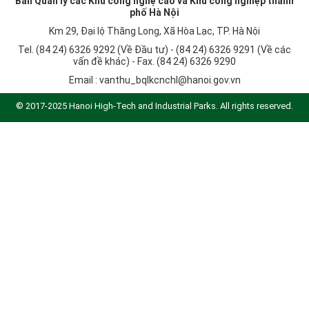
Ban Quản lý các Khu công nghệ cao và Khu công nghiệp thành
phố Hà Nội
Km 29, Đại lộ Thăng Long, Xã Hòa Lạc, TP. Hà Nội
Tel. (84 24) 6326 9292 (Về Đầu tư) - (84 24) 6326 9291 (Về các
vấn đề khác) - Fax. (84 24) 6326 9290
Email :
vanthu_bqlkcnchl@hanoi.gov.vn
© 2017-2025 Hanoi High-Tech and Industrial Parks. All rights reserved.