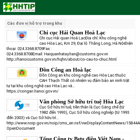
Trang Chủ
Các đơn vị hỗ trợ trong khu
Chi cục Hải Quan Hoà Lạc
Giới thiệu
Chi cục Hải quan Hoà LạcĐịa chỉ: Khu công nghệ
Tin tức - sự kiện
Lịch sử hình thành và phát triển
cao Hòa Lạc, Km 29, Đại lộ Thăng Long, Hà NộiĐiện
thoại: 024.3368.8709Fax :
Quy hoạch
Tầm nhìn - Sứ mệnh
Ban Quản lý Khu
024.3368.8708Email: Haiquanhatay.han@customs.gov.vn
http://hanoicustoms.gov.vn/hqhn/about/co-cau-to-chuc.html
Ưu thế
Lãnh đạo Ban Quản lý
Chính sách mới
Quy hoạch tổng thể
Đồn Công an Hoà lạc
Nhà đầu tư
Cơ cấu tổ chức
Doanh nghiệp
Quy hoạch khu chức năng
Vị trí
Đồn Công an khu công nghệ cao Hòa Lạc thuộc
CAH Thạch Thất có nhiệm vụ đảm bảo an ninh trật
Hướng dẫn đầu tư
Chức năng, nhiệm vụ
Hợp tác quốc tế
Cơ sở hạ tầng
tự tại khu công nghệ cao Hòa Lạc và...
https://congan.hanoi.gov.vn/
Văn bản pháp luật
Đào tạo và Nghiên cứu
Cơ chế ưu đãi đầu tư
Trình tự, thủ tục đầu tư
Văn phòng Sở hữu trí tuệ Hòa Lạc
Thông báo
Cách mạng công nghiệp lần thứ 4
Cơ chế Một cửa
Tiêu chí đầu tư
Các thủ tục hành chính
Cục Sở hữu trí tuệ, tiền thân là Cục Sáng chế (từ
Dữ liệu mở
Nguồn nhân lực
Lĩnh vực đầu tư
Doanh nghiệp
Thông báo chung
1982 đến 1993), Cục Sở hữu công nghiệp (từ 1993
đến 2003) và Cục Sở hữu trí...
FAQs
Quản lý và vận hành dự án đầu tư
Đất đai
Tuyển dụng
http://www.noip.gov.vn/noip/cms_en.nsf/vwDisplayContentNews/15B
OpenDocument
Liên hệ - Liên kết
Đầu tư
Công khai ngân sách
Tổng Công ty Bưu điện Việt Nam -