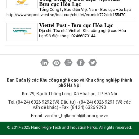
Khu CNC Hòa Lạc
Liên kết
Bưu cục Hòa Lạc
Tổng Công ty Bưu điện Việt Nam - Bưu cục Hòa Lạc
Lao động
Liên hệ
http://www.vnpost.vn/vi-vn/buu-cuc/chi-tiet/extmid/722/id/155470
Môi trường
Viettel Post - Bưu cục Hòa Lạc
Địa chỉ: Tòa nhà Viettel - Khu công nghệ cao Hòa
Quy hoạch - Xây dựng
LạcSố điện thoại: 02466870144
Ưu đãi đầu tư
Công nghệ và Sản phẩm
Văn bản khác
Ban Quản lý các Khu công nghệ cao và Khu công nghiệp thành
phố Hà Nội
Km 29, Đại lộ Thăng Long, Xã Hòa Lạc, TP. Hà Nội
Tel. (84 24) 6326 9292 (Về Đầu tư) - (84 24) 6326 9291 (Về các
vấn đề khác) - Fax. (84 24) 6326 9290
Email :
vanthu_bqlkcnchl@hanoi.gov.vn
© 2017-2025 Hanoi High-Tech and Industrial Parks. All rights reserved.