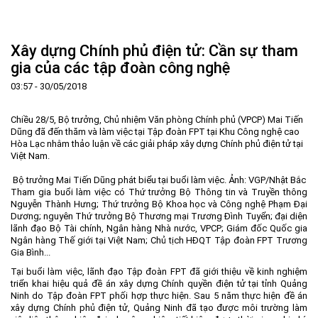
Trang Chủ
Giới thiệu
▼
Xây dựng Chính phủ điện tử: Cần sự tham
Tin tức - sự kiện
Lịch sử hình thành và phát triển
▼
gia của các tập đoàn công nghệ
Quy hoạch
Tầm nhìn - Sứ mệnh
Ban Quản lý Khu
▼
03:57 - 30/05/2018
Ưu thế
Lãnh đạo Ban Quản lý
Chính sách mới
Quy hoạch tổng thể
▼
Chiều 28/5, Bộ trưởng, Chủ nhiệm Văn phòng Chính phủ (VPCP) Mai Tiến
Nhà đầu tư
Cơ cấu tổ chức
Doanh nghiệp
Quy hoạch khu chức năng
Vị trí
Dũng đã đến thăm và làm việc tại Tập đoàn FPT tại Khu Công nghệ cao
Hòa Lạc nhằm thảo luận về các giải pháp xây dựng Chính phủ điện tử tại
Hướng dẫn đầu tư
Chức năng, nhiệm vụ
Hợp tác quốc tế
Cơ sở hạ tầng
▼
Việt Nam.
Văn bản pháp luật
Đào tạo và Nghiên cứu
Cơ chế ưu đãi đầu tư
Trình tự, thủ tục đầu tư
▼
Bộ trưởng Mai Tiến Dũng phát biểu tại buổi làm việc. Ảnh: VGP/Nhật Bắc
Tham gia buổi làm việc có Thứ trưởng Bộ Thông tin và Truyền thông
Thông báo
Cách mạng công nghiệp lần thứ 4
Cơ chế Một cửa
Tiêu chí đầu tư
Các thủ tục hành chính
▼
Nguyễn Thành Hưng; Thứ trưởng Bộ Khoa học và Công nghệ Phạm Đại
Dương; nguyên Thứ trưởng Bộ Thương mại Trương Đình Tuyển; đại diện
Dữ liệu mở
Nguồn nhân lực
Lĩnh vực đầu tư
Doanh nghiệp
Thông báo chung
lãnh đạo Bộ Tài chính, Ngân hàng Nhà nước, VPCP; Giám đốc Quốc gia
Ngân hàng Thế giới tại Việt Nam; Chủ tịch HĐQT Tập đoàn FPT Trương
FAQs
Quản lý và vận hành dự án đầu tư
Đất đai
Tuyển dụng
Gia Bình...
Liên hệ - Liên kết
Đầu tư
Công khai ngân sách
▼
Tại buổi làm việc, lãnh đạo Tập đoàn FPT đã giới thiệu về kinh nghiệm
triển khai hiệu quả đề án xây dựng Chính quyền điện tử tại tỉnh Quảng
Khu CNC Hòa Lạc
Liên kết
Ninh do Tập đoàn FPT phối hợp thực hiện. Sau 5 năm thực hiện đề án
xây dựng Chính phủ điện tử, Quảng Ninh đã tạo được môi trường làm
Lao động
Liên hệ