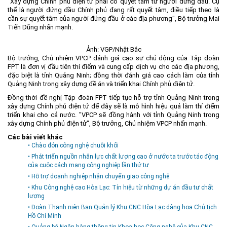
"Xây dựng Chính phủ điện tử phải có quyết tâm từ người đứng đầu. Cụ
thể là người đứng đầu Chính phủ đang rất quyết tâm, điều tiếp theo là
cần sự quyết tâm của người đứng đầu ở các địa phương", Bộ trưởng Mai
Tiến Dũng nhấn mạnh.
Ảnh: VGP/Nhật Bắc
Bộ trưởng, Chủ nhiệm VPCP đánh giá cao sự chủ động của Tập đoàn
FPT là đơn vị đầu tiên thí điểm và cung cấp dịch vụ cho các địa phương,
đặc biệt là tỉnh Quảng Ninh; đồng thời đánh giá cao cách làm của tỉnh
Quảng Ninh trong xây dựng đề án và triển khai Chính phủ điện tử.
Đồng thời đề nghị Tập đoàn FPT tiếp tục hỗ trợ tỉnh Quảng Ninh trong
xây dựng Chính phủ điện tử để đây sẽ là mô hình hiệu quả làm thí điểm
triển khai cho cả nước. "VPCP sẽ đồng hành với tỉnh Quảng Ninh trong
xây dựng Chính phủ điện tử", Bộ trưởng, Chủ nhiệm VPCP nhấn mạnh.
Các bài viết khác
• Chào đón công nghệ chuỗi khối
• Phát triển nguồn nhân lực chất lượng cao ở nước ta trước tác động
của cuộc cách mạng công nghiệp lần thứ tư
• Hỗ trợ doanh nghiệp nhận chuyển giao công nghệ
• Khu Công nghệ cao Hòa Lạc: Tín hiệu từ những dự án đầu tư chất
lượng
• Đoàn Thanh niên Ban Quản lý Khu CNC Hòa Lạc dâng hoa Chủ tịch
Hồ Chí Minh