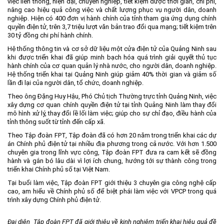
việc liên thông, hiện đại, chuyên nghiệp, tiết kiệm được thời gian, chi phí,
nâng cao hiệu quả công việc và chất lượng phục vụ người dân, doanh
Môi trường
nghiệp. Hiện có 400 đơn vị hành chính của tỉnh tham gia ứng dụng chính
quyền điện tử, trên 3,7 triệu lượt văn bản trao đổi qua mạng; tiết kiệm trên
Quy hoạch - Xây dựng
30 tỷ đồng chi phí hành chính.
Ưu đãi đầu tư
Hệ thống thông tin và cơ sở dữ liệu một cửa điện tử của Quảng Ninh sau
khi được triển khai đã giúp minh bạch hóa quá trình giải quyết thủ tục
Công nghệ và Sản phẩm
hành chính của cơ quan quản lý nhà nước, cho người dân, doanh nghiệp.
Hệ thống triển khai tại Quảng Ninh giúp giảm 40% thời gian và giảm số
Văn bản khác
lần đi lại của người dân, tổ chức, doanh nghiệp.
Theo ông Đặng Huy Hậu, Phó Chủ tịch Thường trực tỉnh Quảng Ninh, việc
xây dựng cơ quan chính quyền điện tử tại tỉnh Quảng Ninh làm thay đổi
mô hình xử lý, thay đổi lề lối làm việc; giúp cho sự chỉ đạo, điều hành của
tỉnh thông suốt từ tỉnh đến cấp xã.
Theo Tập đoàn FPT, Tập đoàn đã có hơn 20 năm trong triển khai các dự
án Chính phủ điện tử tại nhiều địa phương trong cả nước. Với hơn 1.500
chuyên gia trong lĩnh vực công, Tập đoàn FPT đưa ra cam kết sẽ đồng
hành và gắn bó lâu dài vì lợi ích chung, hướng tới sự thành công trong
triển khai Chính phủ số tại Việt Nam.
Tại buổi làm việc, Tập đoàn FPT giới thiệu 3 chuyên gia công nghệ cấp
cao, am hiểu về Chính phủ số để biệt phái làm việc với VPCP trong quá
trình xây dựng Chính phủ điện tử.
Đại diện Tập đoàn FPT đã giới thiệu về kinh nghiệm triển khai hiệu quả đề