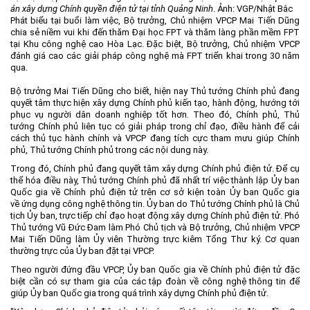
án xây dựng Chính quyền điện tử tại tỉnh Quảng Ninh
. Ảnh: VGP/Nhật Bắc
Phát biểu tại buổi làm việc, Bộ trưởng, Chủ nhiệm VPCP Mai Tiến Dũng
chia sẻ niềm vui khi đến thăm Đại học FPT và thăm làng phần mềm FPT
tại Khu công nghệ cao Hòa Lạc. Đặc biệt, Bộ trưởng, Chủ nhiệm VPCP
đánh giá cao các giải pháp công nghệ mà FPT triển khai trong 30 năm
qua.
Bộ trưởng Mai Tiến Dũng cho biết, hiện nay Thủ tướng Chính phủ đang
quyết tâm thực hiện xây dựng Chính phủ kiến tạo, hành động, hướng tới
phục vụ người dân doanh nghiệp tốt hơn. Theo đó, Chính phủ, Thủ
tướng Chính phủ liên tục có giải pháp trong chỉ đạo, điều hành để cải
cách thủ tục hành chính và VPCP đang tích cực tham mưu giúp Chính
phủ, Thủ tướng Chính phủ trong các nội dung này.
Trong đó, Chính phủ đang quyết tâm xây dựng Chính phủ điện tử. Để cụ
thể hóa điều này, Thủ tướng Chính phủ đã nhất trí việc thành lập Ủy ban
Quốc gia về Chính phủ điện tử trên cơ sở kiện toàn Ủy ban Quốc gia
về ứng dụng công nghệ thông tin. Ủy ban do Thủ tướng Chính phủ là Chủ
tịch Ủy ban, trực tiếp chỉ đạo hoạt động xây dựng Chính phủ điện tử. Phó
Thủ tướng Vũ Đức Đam làm Phó Chủ tịch và Bộ trưởng, Chủ nhiệm VPCP
Mai Tiến Dũng làm Ủy viên Thường trực kiêm Tổng Thư ký. Cơ quan
thường trực của Ủy ban đặt tại VPCP.
Theo người đứng đầu VPCP, Ủy ban Quốc gia về Chính phủ điện tử đặc
biệt cần có sự tham gia của các tập đoàn về công nghệ thông tin để
giúp Ủy ban Quốc gia trong quá trình xây dựng Chính phủ điện tử.