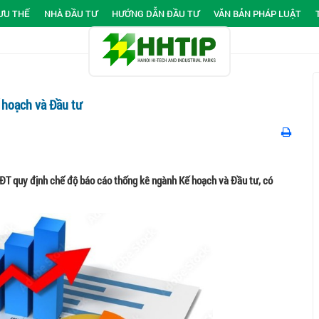
ƯU THẾ
NHÀ ĐẦU TƯ
HƯỚNG DẪN ĐẦU TƯ
VĂN BẢN PHÁP LUẬT
 hoạch và Đầu tư
T quy định chế độ báo cáo thống kê ngành Kế hoạch và Đầu tư, có