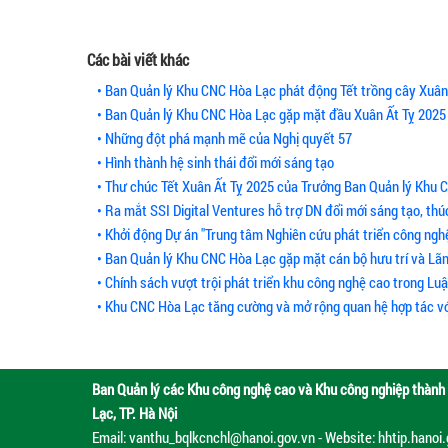
Các bài viết khác
• Ban Quản lý Khu CNC Hòa Lạc phát động Tết trồng cây Xuân
• Ban Quản lý Khu CNC Hòa Lạc gặp mặt đầu Xuân Ất Tỵ 2025
• Những đột phá mạnh mẽ của Nghị quyết 57
• Hình thành hệ sinh thái đổi mới sáng tạo
• Thư chúc Tết Xuân Ất Tỵ 2025 của Trưởng Ban Quản lý Khu 
• Ra mắt SSI Digital Ventures hỗ trợ DN đổi mới sáng tạo, th
• Khởi động Dự án "Trung tâm Nghiên cứu phát triển công ngh
• Ban Quản lý Khu CNC Hòa Lạc gặp mặt cán bộ hưu trí và Lãn
• Chính sách vượt trội phát triển khu công nghệ cao trong Lu
• Khu CNC Hòa Lạc tăng cường và mở rộng quan hệ hợp tác với
Ban Quản lý các Khu công nghệ cao và Khu công nghiệp thành 
Lạc, TP. Hà Nội
Email: vanthu_bqlkcnchl@hanoi.gov.vn - Website: hhtip.hanoi