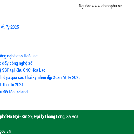
Nguồn: www.chinhphu.vn
 Ất Tỵ 2025
Công nghệ cao Hoà Lạc
úc đẩy công nghệ số
ệ SSI" tại Khu CNC Hòa Lạc
h đạo qua các thời kỳ nhân dịp Xuân Ất Tỵ 2025
ật Thủ đô 2024
 đối tác Ireland
phố Hà Nội - Km 29, Đại lộ Thăng Long, Xã Hòa
.gov.vn