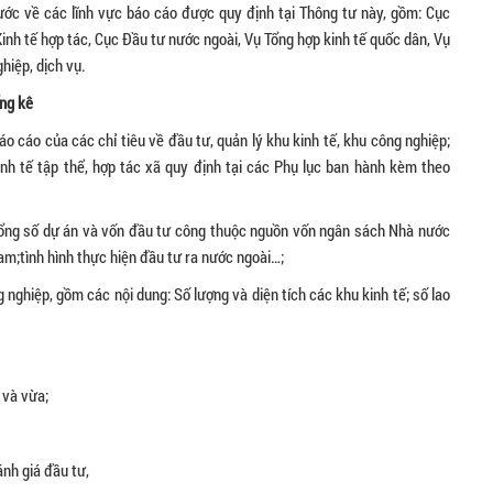
ước về các lĩnh vực báo cáo được quy định tại Thông tư này, gồm: Cục
inh tế hợp tác, Cục Đầu tư nước ngoài, Vụ Tổng hợp kinh tế quốc dân, Vụ
ghiệp, dịch vụ.
ống kê
o cáo của các chỉ tiêu về đầu tư, quản lý khu kinh tế, khu công nghiệp;
nh tế tập thể, hợp tác xã quy định tại các Phụ lục ban hành kèm theo
 Tổng số dự án và vốn đầu tư công thuộc nguồn vốn ngân sách Nhà nước
Nam;tình hình thực hiện đầu tư ra nước ngoài…;
g nghiệp, gồm các nội dung: Số lượng và diện tích các khu kinh tế; số lao
 và vừa;
ánh giá đầu tư,