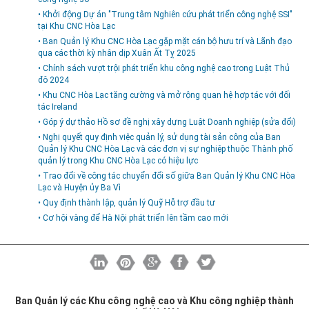
• Khởi động Dự án "Trung tâm Nghiên cứu phát triển công nghệ SSI"
tại Khu CNC Hòa Lạc
• Ban Quản lý Khu CNC Hòa Lạc gặp mặt cán bộ hưu trí và Lãnh đạo
qua các thời kỳ nhân dịp Xuân Ất Tỵ 2025
• Chính sách vượt trội phát triển khu công nghệ cao trong Luật Thủ
đô 2024
• Khu CNC Hòa Lạc tăng cường và mở rộng quan hệ hợp tác với đối
tác Ireland
• Góp ý dự thảo Hồ sơ đề nghị xây dựng Luật Doanh nghiệp (sửa đổi)
• Nghị quyết quy định việc quản lý, sử dụng tài sản công của Ban
Quản lý Khu CNC Hòa Lạc và các đơn vị sự nghiệp thuộc Thành phố
quản lý trong Khu CNC Hòa Lạc có hiệu lực
• Trao đổi về công tác chuyển đổi số giữa Ban Quản lý Khu CNC Hòa
Lạc và Huyện ủy Ba Vì
• Quy định thành lập, quản lý Quỹ Hỗ trợ đầu tư
• Cơ hội vàng để Hà Nội phát triển lên tầm cao mới
Ban Quản lý các Khu công nghệ cao và Khu công nghiệp thành