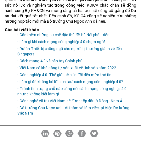
sức nỗ lực và nghiêm túc trong công việc. KOICA chắc chắn sẽ đồng
Môi trường
hành cùng Bộ KH&CN và mong rằng cả hai bên sẽ cùng cố gắng để Dự
án đạt kết quả tốt nhất. Bên cạnh đó, KOICA cũng sẽ nghiên cứu những
Quy hoạch - Xây dựng
hướng hợp tác mới mà Bộ trưởng Chu Ngọc Anh đã nêu.
Ưu đãi đầu tư
Các bài viết khác
• Cần thêm những cơ chế đặc thù để Hà Nội phát triển
Công nghệ và Sản phẩm
• Làm gì khi cách mạng công nghiệp 4.0 chạm ngõ?
Văn bản khác
• Dự án Thiết bị chống ngã cho người bị thương giành vé đến
Singapore
• Cách mạng 4.0 và bàn tay Chính phủ
• Việt Nam có khả năng tự sản xuất vệ tinh vào năm 2022
• Công nghiệp 4.0: Thế giới sẽ biến đổi đến mức khó tin
• Làm gì để không bỏ lỡ 'con tàu’ cách mạng công nghiệp 4.0?
• Tránh tình trạng chỗ nào cũng nói cách mạng công nghiệp 4.0
nhưng không biết làm gì
• Công nghệ vũ trụ Việt Nam sẽ đứng tốp đầu ở Ðông - Nam Á
• Bộ trưởng Chu Ngọc Anh tới thăm và làm việc tại Viện Đo lường
Việt Nam