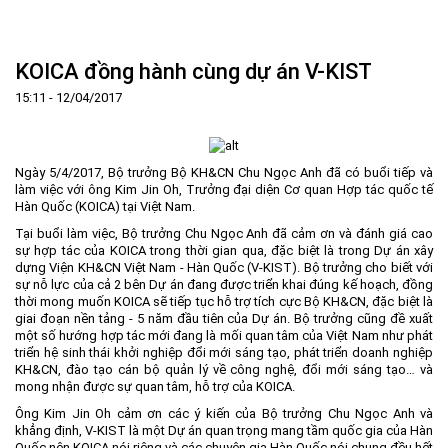
Trang Chủ
Giới thiệu
▼
KOICA đồng hành cùng dự án V-KIST
Tin tức - sự kiện
Lịch sử hình thành và phát triển
▼
15:11 - 12/04/2017
Quy hoạch
Tầm nhìn - Sứ mệnh
Ban Quản lý Khu
▼
Ưu thế
Lãnh đạo Ban Quản lý
Chính sách mới
Quy hoạch tổng thể
▼
Ngày 5/4/2017, Bộ trưởng Bộ KH&CN Chu Ngọc Anh đã có buổi tiếp và
Nhà đầu tư
Cơ cấu tổ chức
Doanh nghiệp
Quy hoạch khu chức năng
Vị trí
làm việc với ông Kim Jin Oh, Trưởng đại diện Cơ quan Hợp tác quốc tế
Hàn Quốc (KOICA) tại Việt Nam.
Hướng dẫn đầu tư
Chức năng, nhiệm vụ
Hợp tác quốc tế
Cơ sở hạ tầng
▼
Tại buổi làm việc, Bộ trưởng Chu Ngọc Anh đã cảm ơn và đánh giá cao
Văn bản pháp luật
Đào tạo và Nghiên cứu
Cơ chế ưu đãi đầu tư
Trình tự, thủ tục đầu tư
▼
sự hợp tác của KOICA trong thời gian qua, đặc biệt là trong Dự án xây
dựng Viện KH&CN Việt Nam - Hàn Quốc (V-KIST). Bộ trưởng cho biết với
Thông báo
Cách mạng công nghiệp lần thứ 4
Cơ chế Một cửa
Tiêu chí đầu tư
Các thủ tục hành chính
▼
sự nỗ lực của cả 2 bên Dự án đang được triển khai đúng kế hoạch, đồng
thời mong muốn KOICA sẽ tiếp tục hỗ trợ tích cực Bộ KH&CN, đặc biệt là
Dữ liệu mở
Nguồn nhân lực
Lĩnh vực đầu tư
Doanh nghiệp
Thông báo chung
giai đoạn nền tảng - 5 năm đầu tiên của Dự án. Bộ trưởng cũng đề xuất
một số hướng hợp tác mới đang là mối quan tâm của Việt Nam như phát
FAQs
Quản lý và vận hành dự án đầu tư
Đất đai
Tuyển dụng
triển hệ sinh thái khởi nghiệp đổi mới sáng tạo, phát triển doanh nghiệp
KH&CN, đào tạo cán bộ quản lý về công nghệ, đổi mới sáng tạo… và
Liên hệ - Liên kết
Đầu tư
Công khai ngân sách
▼
mong nhận được sự quan tâm, hỗ trợ của KOICA.
Khu CNC Hòa Lạc
Liên kết
Ông Kim Jin Oh cảm ơn các ý kiến của Bộ trưởng Chu Ngọc Anh và
khẳng định, V-KIST là một Dự án quan trọng mang tầm quốc gia của Hàn
Lao động
Liên hệ
Quốc nên KOICA nói riêng và các chuyên gia Hàn Quốc nói chung đều hết