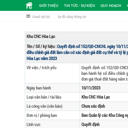
GIỚI THIỆU
TIN TỨC - SỰ KIỆN
QUY HOẠCH
Email nội bộ
Sơ đồ cổng thông tin
Khu CNC Hòa Lạc
Tên / Số / ký hiệu :
Quyết định số 152/QĐ-CNCHL ngày 10/11/2
điều chỉnh giá đất làm căn cứ xác định giá đất cụ thể và tỷ l
Hòa Lạc năm 2023
Về việc / trích yếu
Quyết định số 152/QĐ-CNCH
ban hành hệ số điều chỉnh g
đơn giá thuê đất hàng năm 
Ngày ban hành
10/11/2023
Loại văn bản / tài liệu
Khu CNC Hòa Lạc
Là công văn (văn bản)
Chưa xác định
Đơn vị / phòng ban
Ban Quản lý các Khu Công n
Lĩnh vực
Quyết định