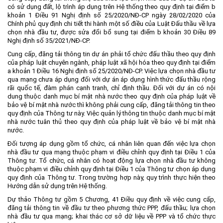
có sử dụng đất, lộ trình áp dụng trên Hệ thống theo quy định tại điểm b
Môi trường
khoản 1 Điều 91 Nghị định số 25/2020/NĐ-CP ngày 28/02/2020 của
Chính phủ quy định chi tiết thi hành một số điều của Luật Đấu thầu về lựa
Quy hoạch - Xây dựng
chọn nhà đầu tư, được sửa đổi bổ sung tại điểm b khoản 30 Điều 89
Nghị định số 35/2021/NĐ-CP.
Ưu đãi đầu tư
Cung cấp, đăng tải thông tin dự án phải tổ chức đấu thầu theo quy định
Công nghệ và Sản phẩm
của pháp luật chuyên ngành, pháp luật xã hội hóa theo quy định tại điểm
a khoản 1 Điều 16 Nghị định số 25/2020/NĐ-CP. Việc lựa chọn nhà đầu tư
Văn bản khác
qua mạng chưa áp dụng đối với dự án áp dụng hình thức đấu thầu rộng
rãi quốc tế, đàm phán cạnh tranh, chỉ định thầu. Đối với dự án có nội
dung thuộc danh mục bí mật nhà nước theo quy định của pháp luật về
bảo vệ bí mật nhà nước thì không phải cung cấp, đăng tải thông tin theo
quy định của Thông tư này. Việc quản lý thông tin thuộc danh mục bí mật
nhà nước tuân thủ theo quy định của pháp luật về bảo vệ bí mật nhà
nước.
Đối tượng áp dụng gồm tổ chức, cá nhân liên quan đến việc lựa chọn
nhà đầu tư qua mạng thuộc phạm vi điều chỉnh quy định tại Điều 1 của
Thông tư. Tổ chức, cá nhân có hoạt động lựa chọn nhà đầu tư không
thuộc phạm vi điều chỉnh quy định tại Điều 1 của Thông tư chọn áp dụng
quy định của Thông tư. Trong trường hợp này, quy trình thực hiện theo
Hướng dẫn sử dụng trên Hệ thống.
Dự thảo Thông tư gồm 5 Chương, 41 Điều quy định về việc cung cấp,
đăng tải thông tin về đầu tư theo phương thức PPP, đấu thầu; lựa chọn
nhà đầu tư qua mạng; khai thác cơ sở dữ liệu về PPP và tổ chức thực