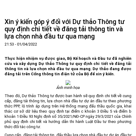
Trang Chủ
Giới thiệu
▼
Xin ý kiến góp ý đối với Dự thảo Thông tư
Tin tức - sự kiện
Lịch sử hình thành và phát triển
▼
quy định chi tiết về đăng tải thông tin và
lựa chọn nhà đầu tư qua mạng
Quy hoạch
Tầm nhìn - Sứ mệnh
Ban Quản lý Khu
▼
21:53 - 01/04/2022
Ưu thế
Lãnh đạo Ban Quản lý
Chính sách mới
Quy hoạch tổng thể
▼
Nhà đầu tư
Cơ cấu tổ chức
Doanh nghiệp
Quy hoạch khu chức năng
Vị trí
Thực hiện nhiệm vụ được giao, Bộ Kế hoạch và Đầu tư đã nghiên
cứu và xây dựng Dự thảo Thông tư quy định chi tiết về đăng tải
Hướng dẫn đầu tư
Chức năng, nhiệm vụ
Hợp tác quốc tế
Cơ sở hạ tầng
▼
thông tin và lựa chọn nhà đầu tư qua mạng. Dự thảo đang được
đăng tải trên Cổng thông tin điện tử của Bộ để xin ý kiến.
Văn bản pháp luật
Đào tạo và Nghiên cứu
Cơ chế ưu đãi đầu tư
Trình tự, thủ tục đầu tư
▼
Thông báo
Cách mạng công nghiệp lần thứ 4
Cơ chế Một cửa
Tiêu chí đầu tư
Các thủ tục hành chính
▼
Ảnh minh họa
Dữ liệu mở
Nguồn nhân lực
Lĩnh vực đầu tư
Doanh nghiệp
Thông báo chung
Theo đó,
Dự thảo Thông tư
được ban hành sẽ quy định chi tiết về cung
cấp, đăng tải thông tin, lựa chọn nhà đầu tư dự án đầu tư theo phương
FAQs
Quản lý và vận hành dự án đầu tư
Đất đai
Tuyển dụng
thức PPP, lộ trình áp dụng trên Hệ thống mạng đấu thầu quốc gia, khai
thác cơ sở dữ liệu theo quy định tại điểm c khoản 3 Điều 5 và điểm b
Liên hệ - Liên kết
Đầu tư
Công khai ngân sách
▼
khoản 1 Điều 93 Nghị định số 35/2021/NĐ-CP ngày 29/3/2021 của Chính
phủ quy định chi tiết và hướng dẫn thi hành Luật Đầu tư theo phương
Khu CNC Hòa Lạc
Liên kết
thức đối tác công tư.
Lao động
Liên hệ
Cung cấp, đăng tải thông tin, đấu thầu lựa chọn nhà đầu tư dự án đầu tư