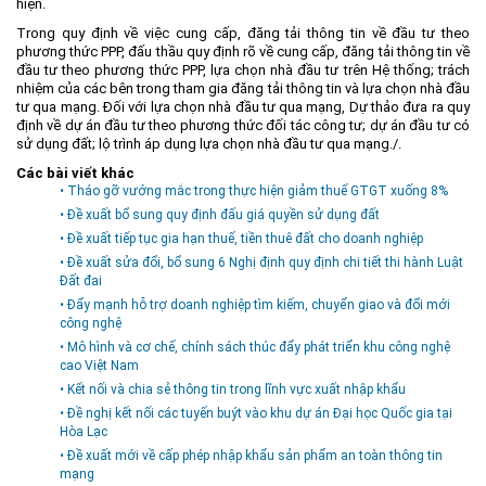
hiện.
Trong quy định về việc cung cấp, đăng tải thông tin về đầu tư theo
phương thức PPP, đấu thầu quy định rõ về cung cấp, đăng tải thông tin về
đầu tư theo phương thức PPP, lựa chọn nhà đầu tư trên Hệ thống; trách
nhiệm của các bên trong tham gia đăng tải thông tin và lựa chọn nhà đầu
tư qua mạng. Đối với lựa chọn nhà đầu tư qua mạng, Dự thảo đưa ra quy
định về dự án đầu tư theo phương thức đối tác công tư; dự án đầu tư có
sử dụng đất; lộ trình áp dụng lựa chọn nhà đầu tư qua mạng./.
Các bài viết khác
• Tháo gỡ vướng mắc trong thực hiện giảm thuế GTGT xuống 8%
• Đề xuất bổ sung quy định đấu giá quyền sử dụng đất
• Đề xuất tiếp tục gia hạn thuế, tiền thuê đất cho doanh nghiệp
• Đề xuất sửa đổi, bổ sung 6 Nghị định quy định chi tiết thi hành Luật
Đất đai
• Đẩy mạnh hỗ trợ doanh nghiệp tìm kiếm, chuyển giao và đổi mới
công nghệ
• Mô hình và cơ chế, chính sách thúc đẩy phát triển khu công nghệ
cao Việt Nam
• Kết nối và chia sẻ thông tin trong lĩnh vực xuất nhập khẩu
• Đề nghị kết nối các tuyến buýt vào khu dự án Đại học Quốc gia tại
Hòa Lạc
• Đề xuất mới về cấp phép nhập khẩu sản phẩm an toàn thông tin
mạng