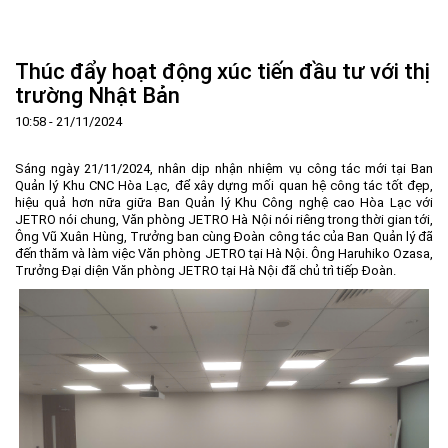
Trang Chủ
Giới thiệu
▼
Thúc đẩy hoạt động xúc tiến đầu tư với thị
Tin tức - sự kiện
Lịch sử hình thành và phát triển
▼
trường Nhật Bản
Quy hoạch
Tầm nhìn - Sứ mệnh
Ban Quản lý Khu
▼
10:58 - 21/11/2024
Ưu thế
Lãnh đạo Ban Quản lý
Chính sách mới
Quy hoạch tổng thể
▼
Sáng ngày 21/11/2024, nhân dịp nhận nhiệm vụ công tác mới tại Ban
Nhà đầu tư
Cơ cấu tổ chức
Doanh nghiệp
Quy hoạch khu chức năng
Vị trí
Quản lý Khu CNC Hòa Lạc, để xây dựng mối quan hệ công tác tốt đẹp,
hiệu quả hơn nữa giữa Ban Quản lý Khu Công nghệ cao Hòa Lạc với
Hướng dẫn đầu tư
Chức năng, nhiệm vụ
Hợp tác quốc tế
Cơ sở hạ tầng
▼
JETRO nói chung, Văn phòng JETRO Hà Nội nói riêng trong thời gian tới,
Ông Vũ Xuân Hùng, Trưởng ban cùng Đoàn công tác của Ban Quản lý đã
Văn bản pháp luật
Đào tạo và Nghiên cứu
Cơ chế ưu đãi đầu tư
Trình tự, thủ tục đầu tư
▼
đến thăm và làm việc Văn phòng JETRO tại Hà Nội. Ông Haruhiko Ozasa,
Trưởng Đại diện Văn phòng JETRO tại Hà Nội đã chủ trì tiếp Đoàn.
Thông báo
Cách mạng công nghiệp lần thứ 4
Cơ chế Một cửa
Tiêu chí đầu tư
Các thủ tục hành chính
▼
Dữ liệu mở
Nguồn nhân lực
Lĩnh vực đầu tư
Doanh nghiệp
Thông báo chung
FAQs
Quản lý và vận hành dự án đầu tư
Đất đai
Tuyển dụng
Liên hệ - Liên kết
Đầu tư
Công khai ngân sách
▼
Khu CNC Hòa Lạc
Liên kết
Lao động
Liên hệ