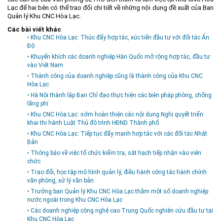
Lạc để hai bên có thể trao đổi chi tiết về những nội dung đề xuất của Ban
Quản lý Khu CNC Hòa Lạc.
Các bài viết khác
• Khu CNC Hòa Lạc: Thúc đẩy hợp tác, xúc tiến đầu tư với đối tác Ấn
Độ
• Khuyến khích các doanh nghiệp Hàn Quốc mở rộng hợp tác, đầu tư
vào Việt Nam
• Thành công của doanh nghiệp cũng là thành công của Khu CNC
Hòa Lạc
• Hà Nội thành lập Ban Chỉ đạo thực hiện các biện pháp phòng, chống
lãng phí
• Khu CNC Hòa Lạc: sớm hoàn thiện các nội dung Nghị quyết triển
khai thi hành Luật Thủ đô trình HĐND Thành phố
• Khu CNC Hòa Lạc: Tiếp tục đẩy mạnh hợp tác với các đối tác Nhật
Bản
• Thông báo về việc tổ chức kiểm tra, sát hạch tiếp nhận vào viên
chức
• Trao đổi, học tập mô hình quản lý, điều hành công tác hành chính
văn phòng, xử lý văn bản
• Trưởng ban Quản lý Khu CNC Hòa Lạc thăm một số doanh nghiệp
nước ngoài trong Khu CNC Hòa Lạc
• Các doanh nghiệp công nghệ cao Trung Quốc nghiên cứu đầu tư tại
Khu CNC Hòa Lạc