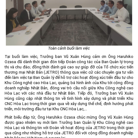
Môi trường
Quy hoạch - Xây dựng
Ưu đãi đầu tư
Công nghệ và Sản phẩm
Văn bản khác
Toàn cảnh buổi làm việc
Tại buổi làm việc, Trưởng ban Vũ Xuân Hùng cảm ơn Ông Haruhiko
Ozasa đã dành thời gian đón tiếp Đoàn công tác của Ban Quản lý trọng
thị và chu đáo; đồng thời đánh giá cao sự giúp đỡ của Tổ chức xúc tiến
thương mại Nhật Bản (JETRO) thông qua việc cử các chuyên gia tư vấn
đến làm việc tại Ban Quản lý để hỗ trợ các hoạt động xúc tiến đầu tư cho
Khu Công nghệ cao Hòa Lạc, quảng bá hình ảnh của Khu tới cộng đồng
doanh nghiệp Nhật Bản, đóng vai trò cầu nối giữa Khu Công nghệ cao
Hòa Lạc với các nhà đầu tư Nhật Bản. Tiếp đó, Trưởng ban Vũ Xuân
Hùng cũng cập nhật thông tin về tình hình xây dựng và phát triển Khu
CNC Hòa Lạc trong thời gian qua về xây dựng thể chế, định hướng phát
triển, môi trường đầu tư tại Khu CNC Hòa Lạc,…
Phát biểu đáp từ, Ông Haruhiko Ozasa chúc mừng Ông Vũ Xuân Hùng
được giao nhiệm vụ mới làm Trưởng ban Quản lý Khu Công nghệ cao
Hòa Lạc và thông tin với Đoàn về hoạt động của JETRO trong thời gian
qua cũng như những hỗ trợ của JETRO đối với cộng đồng doanh nghiệp