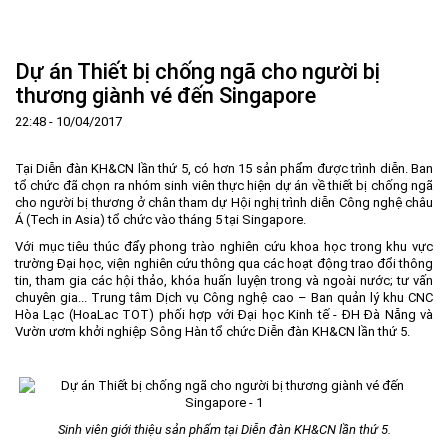
Trang Chủ
Giới thiệu
▼
Dự án Thiết bị chống ngã cho người bị
Tin tức - sự kiện
Lịch sử hình thành và phát triển
▼
thương giành vé đến Singapore
Quy hoạch
Tầm nhìn - Sứ mệnh
Ban Quản lý Khu
▼
22:48 - 10/04/2017
Ưu thế
Lãnh đạo Ban Quản lý
Chính sách mới
Quy hoạch tổng thể
▼
Tại Diễn đàn KH&CN lần thứ 5, có hơn 15 sản phẩm được trình diễn. Ban
Nhà đầu tư
Cơ cấu tổ chức
Doanh nghiệp
Quy hoạch khu chức năng
Vị trí
tổ chức đã chọn ra nhóm sinh viên thực hiện dự án về thiết bị chống ngã
cho người bị thương ở chân tham dự Hội nghị trình diễn Công nghệ châu
Hướng dẫn đầu tư
Chức năng, nhiệm vụ
Hợp tác quốc tế
Cơ sở hạ tầng
▼
Á (Tech in Asia) tổ chức vào tháng 5 tại Singapore.
Với mục tiêu thúc đẩy phong trào nghiên cứu khoa học trong khu vực
Văn bản pháp luật
Đào tạo và Nghiên cứu
Cơ chế ưu đãi đầu tư
Trình tự, thủ tục đầu tư
▼
trường Đại học, viện nghiên cứu thông qua các hoạt động trao đổi thông
Thông báo
Cách mạng công nghiệp lần thứ 4
Cơ chế Một cửa
Tiêu chí đầu tư
Các thủ tục hành chính
▼
tin, tham gia các hội thảo, khóa huấn luyện trong và ngoài nước; tư vấn
chuyên gia... Trung tâm Dịch vụ Công nghệ cao – Ban quản lý khu CNC
Dữ liệu mở
Nguồn nhân lực
Lĩnh vực đầu tư
Doanh nghiệp
Thông báo chung
Hòa Lạc (HoaLac TOT) phối hợp với Đại học Kinh tế - ĐH Đà Nẵng và
Vườn ươm khởi nghiệp Sông Hàn tổ chức Diễn đàn KH&CN lần thứ 5.
FAQs
Quản lý và vận hành dự án đầu tư
Đất đai
Tuyển dụng
Liên hệ - Liên kết
Đầu tư
Công khai ngân sách
▼
Khu CNC Hòa Lạc
Liên kết
Sinh viên giới thiệu sản phẩm tại Diễn đàn KH&CN lần thứ 5.
Lao động
Liên hệ