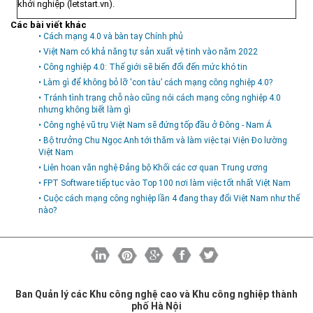
khởi nghiệp (letstart.vn).
Các bài viết khác
• Cách mạng 4.0 và bàn tay Chính phủ
• Việt Nam có khả năng tự sản xuất vệ tinh vào năm 2022
• Công nghiệp 4.0: Thế giới sẽ biến đổi đến mức khó tin
• Làm gì để không bỏ lỡ 'con tàu’ cách mạng công nghiệp 4.0?
• Tránh tình trạng chỗ nào cũng nói cách mạng công nghiệp 4.0
nhưng không biết làm gì
• Công nghệ vũ trụ Việt Nam sẽ đứng tốp đầu ở Ðông - Nam Á
• Bộ trưởng Chu Ngọc Anh tới thăm và làm việc tại Viện Đo lường
Việt Nam
• Liên hoan văn nghệ Đảng bộ Khối các cơ quan Trung ương
• FPT Software tiếp tục vào Top 100 nơi làm việc tốt nhất Việt Nam
• Cuộc cách mạng công nghiệp lần 4 đang thay đổi Việt Nam như thế
nào?
Ban Quản lý các Khu công nghệ cao và Khu công nghiệp thành
phố Hà Nội