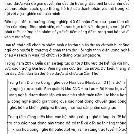
thức được vấn đề giải quyết nhu cầu thị trường, đặc biệt là các nhu cầu
về thực phẩm sạch, giao thông, hỗ trợ các thành phần yếu thế trong xã
hội với việc nghiên cứu của mình.
Bên cạnh đó, xu hướng công nghiệp 4.0 đã nhận được sự quan tâm rất
lớn của cộng đồng sinh viên, nhà khoa học trẻ. Nếu được tạo cơ hội để
phát triển, những sản phẩm này sẽ rất tiềm năng để thương mại hóa và đi
vào cuộc sống.
Ban tổ chức đã chọn ra nhóm sinh viên thực hiện dự án về thiết bị chống
ngã cho người bị thương ở chân tham dự Hội nghị trình diễn Công nghệ
châu Á (Tech in Asia) tổ chức vào tháng 5 tại Singapore.
Trong năm 2017, Diễn đàn sẽ tiếp tục đi tới 3 khu vực để kết nối với khu
vực các trường Đại học, Viện nghiên cứu trên cả nước. Dự kiến, tháng 8
tới đây, Diễn đàn lần thứ 6 sẽ được tổ chức tại Cần Thơ.
Trung tâm Dịch vụ Công nghệ cao Hòa Lạc (HoaLac TOT) là đơn vị
sự nghiệp trực thuộc Ban quản lý khu CNC Hoà Lạc – Bộ Khoa học và
Công nghệ, được thành lập với mục tiêu phát triển tiềm lực khoa học
& công nghệ quốc gia thông qua các hoạt động chuyển giao công
nghệ; hỗ trợ khởi nghiệp và thương mại hoá sản phẩm sáng tạo.
Trung tâm đang triển khai các hệ thống công nghệ thông tin để hỗ
trợ cho các hoạt động này, trong đó có thể kể đến ngân hàng thông
tin khoa học công nghệ (khoahoctot.vn) và nền tảng trực tuyến hỗ trợ