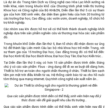
Là dự án do Trung tâm Dịch vụ Công nghệ cao Hòa Lạc khởi xướng và
Môi trường
triển khai, nằm trong khuôn khổ của Chương trình phát triển thị trường
Khoa học và Công nghệ của Bộ KH&CN, Diễn đàn lần thứ 5 có sự tham
Quy hoạch - Xây dựng
gia của hơn 500 sinh viên; đại diện Ban giám hiệu của hơn 20 trường từ
các trường Đại học, Cao đẳng; các vườn ươm, doanh nghiệp, tổ chức hỗ
Ưu đãi đầu tư
trợ khởi nghiệp.
Công nghệ và Sản phẩm
Các nhóm sau khi được hỗ trợ sẽ có thể hình thành doanh nghiệp khởi
nghiệp dựa trên sản phẩm nghiên cứu và thương mại hóa các sản phẩm
Văn bản khác
đó.
Trong khuôn khổ Diễn đàn lần thứ 5, Ban tổ chức đã nhận được sự ủng
hộ để thành lập Liên minh Câu lạc bộ nhà khoa học trẻ miền Trung, với
sự tham gia của 15 trường Đại học, Cao đẳng trong đó có thể kể đến:
Đại học Kinh tế; Đại học Bách khoa; Đại học Duy Tân; Đại học Kiến trúc...
Tại Diễn đàn lần thứ 5 này, có hơn 15 sản phẩm được trình diễn. Đáng
chú ý có các sản phẩm: Fbus - ứng dụng để đi xe xe buýt dễ dàng hơn;
Thiết bị hỗ trợ an toàn cho người chấn thương ở chân; Thiết bị làm sạch
tấm pin mặt trời điều khiển từ xa; Hệ thống cảnh báo từ xa cho hồ nuôi
tôm thông qua mạng internet; Quy trình công nghệ sản xuất nấm ăn...
Qua các sản phẩm được trình diễn có thể thấy, sinh viên hiện nay đã ý
thức được vấn đề giải quyết nhu cầu thị trường...
Qua các sản phẩm được trình diễn có thể thấy, sinh viên hiện nay đã ý