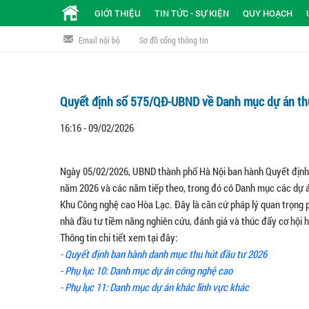
GIỚI THIỆU
TIN TỨC - SỰ KIỆN
QUY HOẠCH
Email nội bộ
Sơ đồ cổng thông tin
Quyết định số 575/QĐ-UBND về Danh mục dự án th
16:16 - 09/02/2026
Ngày 05/02/2026, UBND thành phố Hà Nội ban hành Quyết định
năm 2026 và các năm tiếp theo, trong đó có Danh mục các dự á
Khu Công nghệ cao Hòa Lạc. Đây là căn cứ pháp lý quan trọng ph
nhà đầu tư tiềm năng nghiên cứu, đánh giá và thúc đẩy cơ hội h
Thông tin chi tiết xem tại đây:
- Quyết định ban hành danh mục thu hút đầu tư 2026
- Phụ lục 10: Danh mục dự án công nghệ cao
- Phụ lục 11: Danh mục dự án khác lĩnh vực khác