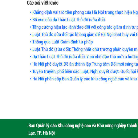
Các bài viết khác
• Khẳng định vai trò tiên phong của Hà Nội trong thực hiện Ng
• Bố cục của dự thảo Luật Thủ đô (sửa đổi)
• Tăng cường hiệu lực lãnh đạo đối với công tác giám định tư p
• Luật Thủ đô sửa đổi tạo không gian để Hà Nội phát huy vai tr
• Thông qua Luật Giám định tư pháp
• Luật Thủ đô (sửa đổi): Thống nhất chủ trương phân quyền 
• Dự thảo Luật Thủ đô (sửa đổi): 7 cơ chế đặc thù mở ra hướn
• Hà Nội phê duyệt Đề án thành lập Trung tâm Đổi mới sáng 
• Tuyên truyền, phổ biến các Luật, Nghị quyết được Quốc hội 
• Hà Nội phân cấp Ban Quản lý các khu công nghệ cao và khu 
Ban Quản lý các Khu công nghệ cao và Khu công nghiệp thành 
Lạc, TP. Hà Nội