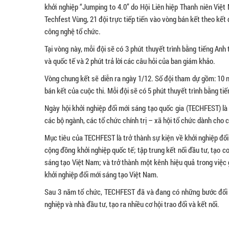
khởi nghiệp “Jumping to 4.0” do Hội Liên hiệp Thanh niên Việt 
Techfest Vùng, 21 đội trực tiếp tiến vào vòng bán kết theo kết
công nghệ tổ chức.
Tại vòng này, mỗi đội sẽ có 3 phút thuyết trình bằng tiếng An
và quốc tế và 2 phút trả lời các câu hỏi của ban giám khảo.
Vòng chung kết sẽ diễn ra ngày 1/12. Số đội tham dự gồm: 10 
bán kết của cuộc thi. Mỗi đội sẽ có 5 phút thuyết trình bằng tiế
Ngày hội khởi nghiệp đổi mới sáng tạo quốc gia (TECHFEST) là
các bộ ngành, các tổ chức chính trị – xã hội tổ chức dành cho
Mục tiêu của TECHFEST là trở thành sự kiện về khởi nghiệp đổ
cộng đồng khởi nghiệp quốc tế; tập trung kết nối đầu tư, tạo c
sáng tạo Việt Nam; và trở thành một kênh hiệu quả trong việc g
khởi nghiệp đổi mới sáng tạo Việt Nam.
Sau 3 năm tổ chức, TECHFEST đã và đang có những bước đổi mớ
nghiệp và nhà đầu tư, tạo ra nhiều cơ hội trao đổi và kết nối.