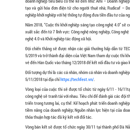
doanh nghiệp tiêu biểu có thể kể đến như: Ami – Doanh nghiệp
tạo và gửi hóa đơn điện tử cho người thuê nhà; Rudicaf – Do
nghiệp khởi nghiệp với hệ thống tự động đưa tiền đầu tư của ng
Năm 2018, “Cuộc thi khởi nghiệp sáng tạo công nghệ 4.0” sẽ c
xuất sắc đến từ 7 lĩnh vực: Công nghệ nông nghiệp, Công nghệ g
nghệ 4.0 và Khởi nghiệp tác động xã hội.
Đội chiến thắng sẽ được nhận các giải thưởng hấp dẫn từ TEC
5/2019 và trở thành đại diện của Việt Nam tham dự cuộc thi khở
vé đến Hàn Quốc vào tháng 12/2018 để kết nối đầu tư và giao lư
Đối tượng dự thi là các cá nhân, nhóm cá nhân và doanh nghiệp
5/11/2018 tại địa chỉ
https://techfest.vn/
.
Vòng loại của cuộc thi sẽ được tổ chức từ ngày 6/11 - 16/11t
công nghệ sẽ tranh tài với nhau. Tiêu chí để đánh giá các đội 
triển trong tương lai, cụ thể: Kế hoạch phát triển doanh nghiệ
tiềm năng của doanh nghiệp; Nguồn nhân lực hiện tại của doa
thỏa thuận hợp tác đã ký kết với đối tác.
Vòng bán kết sẽ được tổ chức ngày 30/11 tại thành phố Đà Nẵn