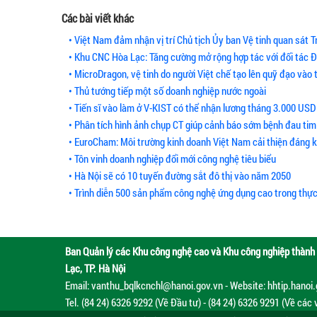
Các bài viết khác
• Việt Nam đảm nhận vị trí Chủ tịch Ủy ban Vệ tinh quan sát T
• Khu CNC Hòa Lạc: Tăng cường mở rộng hợp tác với đối tác 
• MicroDragon, vệ tinh do người Việt chế tạo lên quỹ đạo vào 
• Thủ tướng tiếp một số doanh nghiệp nước ngoài
• Tiến sĩ vào làm ở V-KIST có thể nhận lương tháng 3.000 USD
• Phân tích hình ảnh chụp CT giúp cảnh báo sớm bệnh đau tim
• EuroCham: Môi trường kinh doanh Việt Nam cải thiện đáng 
• Tôn vinh doanh nghiệp đổi mới công nghệ tiêu biểu
• Hà Nội sẽ có 10 tuyến đường sắt đô thị vào năm 2050
• Trình diễn 500 sản phẩm công nghệ ứng dụng cao trong thực
Ban Quản lý các Khu công nghệ cao và Khu công nghiệp thành 
Lạc, TP. Hà Nội
Email: vanthu_bqlkcnchl@hanoi.gov.vn - Website: hhtip.hanoi
Tel. (84 24) 6326 9292 (Về Đầu tư) - (84 24) 6326 9291 (Về các 