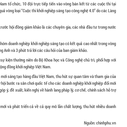
Nam tổ chức, 10 đội trực tiếp tiến vào vòng bán kết từ các cuộc thi tại
 quả vòng loại “Cuộc thi khởi nghiệp sáng tạo công nghệ 4.0” do các Làng
h trước hội đồng giám khảo là các chuyên gia, các nhà đầu tư trong nước
nhóm doanh nghiệp khởi nghiệp sáng tạo có kết quả cao nhất trong vòng
ng Anh và 3 phút trả lời các câu hỏi của ban giám khảo.
 sự kiện thường niên do Bộ Khoa học và Công nghệ chủ trì, phối hợp với
 cộng đồng khởi nghiệp Việt Nam.
i mới sáng tạo hàng đầu Việt Nam, thu hút sự quan tâm và tham gia của
ơ hội bước ra sân chơi quốc tế cho các doanh nghiệp khởi nghiệp đổi mới
óp ý, đề xuất, kiến nghị về hành lang pháp lý, cơ chế, chính sách hỗ trợ
i và phát triển cả về cả quy mô lẫn chất lượng, thu hút nhiều doanh
Nguồn: chinhphu.vn