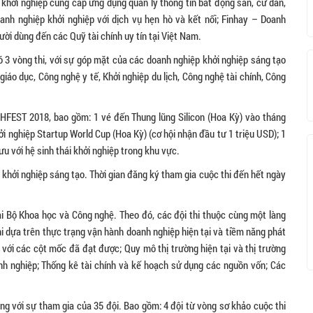
 khởi nghiệp cung cấp ứng dụng quản lý thông tin bất động sản, cư dân,
anh nghiệp khởi nghiệp với dịch vụ hẹn hò và kết nối; Finhay – Doanh
ười dùng đến các Quỹ tài chính uy tín tại Việt Nam.
ó 3 vòng thi, với sự góp mặt của các doanh nghiệp khởi nghiệp sáng tạo
iáo dục, Công nghệ y tế, Khởi nghiệp du lịch, Công nghệ tài chính, Công
HFEST 2018, bao gồm: 1 vé đến Thung lũng Silicon (Hoa Kỳ) vào tháng
i nghiệp Startup World Cup (Hoa Kỳ) (cơ hội nhận đầu tư 1 triệu USD); 1
u với hệ sinh thái khởi nghiệp trong khu vực.
 khởi nghiệp sáng tạo. Thời gian đăng ký tham gia cuộc thi đến hết ngày
ại Bộ Khoa học và Công nghệ. Theo đó, các đội thi thuộc cùng một làng
thi dựa trên thực trạng vận hành doanh nghiệp hiện tại và tiềm năng phát
p với các cột mốc đã đạt được; Quy mô thị trường hiện tại và thị trường
nh nghiệp; Thống kê tài chính và kế hoạch sử dụng các nguồn vốn; Các
g với sự tham gia của 35 đội. Bao gồm: 4 đội từ vòng sơ khảo cuộc thi