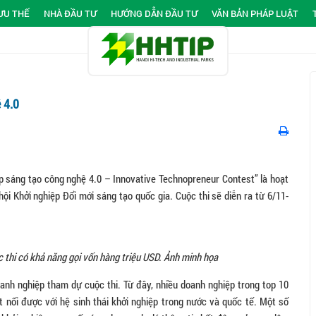
ƯU THẾ
NHÀ ĐẦU TƯ
HƯỚNG DẪN ĐẦU TƯ
VĂN BẢN PHÁP LUẬT
 4.0
p sáng tạo công nghệ 4.0 – Innovative Technopreneur Contest” là hoạt
 Khởi nghiệp Đổi mới sáng tạo quốc gia. Cuộc thi sẽ diễn ra từ 6/11-
c thi có khả năng gọi vốn hàng triệu USD. Ảnh minh họa
nh nghiệp tham dự cuộc thi. Từ đây, nhiều doanh nghiệp trong top 10
 nối được với hệ sinh thái khởi nghiệp trong nước và quốc tế. Một số