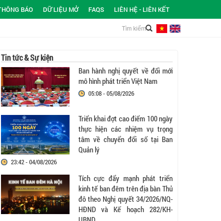
THÔNG BÁO
DỮ LIỆU MỞ
FAQS
LIÊN HỆ - LIÊN KẾT
Tin tức & Sự kiện
Ban hành nghị quyết về đổi mới
mô hình phát triển Việt Nam
05:08 - 05/08/2026
Triển khai đợt cao điểm 100 ngày
thực hiện các nhiệm vụ trọng
tâm về chuyển đổi số tại Ban
Quản lý
23:42 - 04/08/2026
Tích cực đẩy mạnh phát triển
kinh tế ban đêm trên địa bàn Thủ
đô theo Nghị quyết 34/2026/NQ-
HĐND và Kế hoạch 282/KH-
UBND