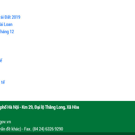
rái Đất 2019
Đài Loan
tháng 12
kể
 tế
phố Hà Nội - Km 29, Đại lộ Thăng Long, Xã Hòa
.gov.vn
vấn đề khác) - Fax. (84 24) 6326 9290