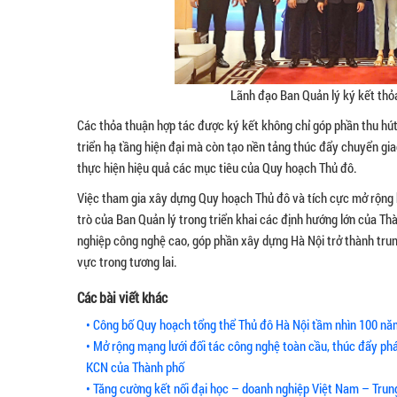
Lãnh đạo Ban Quản lý ký kết thỏa
Các thỏa thuận hợp tác được ký kết không chỉ góp phần thu hút
triển hạ tầng hiện đại mà còn tạo nền tảng thúc đẩy chuyển gia
thực hiện hiệu quả các mục tiêu của Quy hoạch Thủ đô.
Việc tham gia xây dựng Quy hoạch Thủ đô và tích cực mở rộng hợ
trò của Ban Quản lý trong triển khai các định hướng lớn của Th
nghiệp công nghệ cao, góp phần xây dựng Hà Nội trở thành trun
vực trong tương lai.
Các bài viết khác
• Công bố Quy hoạch tổng thể Thủ đô Hà Nội tầm nhìn 100 nă
• Mở rộng mạng lưới đối tác công nghệ toàn cầu, thúc đẩy phá
KCN của Thành phố
• Tăng cường kết nối đại học – doanh nghiệp Việt Nam – Tru