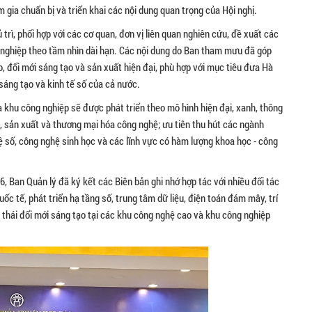
gia chuẩn bị và triển khai các nội dung quan trọng của Hội nghị.
rì, phối hợp với các cơ quan, đơn vị liên quan nghiên cứu, đề xuất các
 nghiệp theo tầm nhìn dài hạn. Các nội dung do Ban tham mưu đã góp
, đổi mới sáng tạo và sản xuất hiện đại, phù hợp với mục tiêu đưa Hà
sáng tạo và kinh tế số của cả nước.
khu công nghiệp sẽ được phát triển theo mô hình hiện đại, xanh, thông
o, sản xuất và thương mại hóa công nghệ; ưu tiên thu hút các ngành
ệ số, công nghệ sinh học và các lĩnh vực có hàm lượng khoa học - công
, Ban Quản lý đã ký kết các Biên bản ghi nhớ hợp tác với nhiều đối tác
c tế, phát triển hạ tầng số, trung tâm dữ liệu, điện toán đám mây, trí
 thái đổi mới sáng tạo tại các khu công nghệ cao và khu công nghiệp