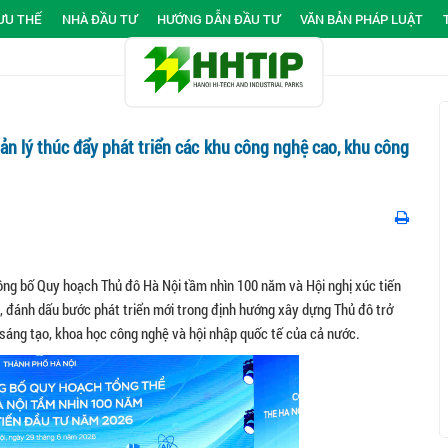
ƯU THẾ
NHÀ ĐẦU TƯ
HƯỚNG DẪN ĐẦU TƯ
VĂN BẢN PHÁP LUẬT
n lý thúc đẩy phát triển các khu công nghệ cao, khu công
ng bố Quy hoạch Thủ đô Hà Nội tầm nhìn 100 năm và Hội nghị xúc tiến
g, đánh dấu bước phát triển mới trong định hướng xây dựng Thủ đô trở
i sáng tạo, khoa học công nghệ và hội nhập quốc tế của cả nước.