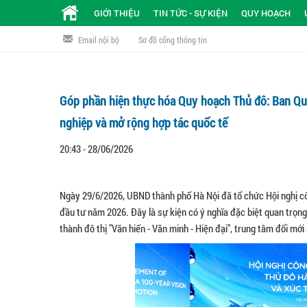
GIỚI THIỆU
TIN TỨC - SỰ KIỆN
QUY HOẠCH
Email nội bộ
Sơ đồ cổng thông tin
Góp phần hiện thực hóa Quy hoạch Thủ đô: Ban Quả
nghiệp và mở rộng hợp tác quốc tế
20:43 - 28/06/2026
Ngày 29/6/2026, UBND thành phố Hà Nội đã tổ chức Hội nghị cô
đầu tư năm 2026. Đây là sự kiện có ý nghĩa đặc biệt quan trọn
thành đô thị "Văn hiến - Văn minh - Hiện đại", trung tâm đổi mớ