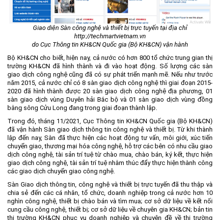
Khu CNC Hòa Lạc
Liên kết
Lao động
Liên hệ
Giao diện Sàn công nghệ và thiết bị trực tuyến tại địa chỉ
Môi trường
http://techmartvietnam.vn
do Cục Thông tin KH&CN Quốc gia (Bộ KH&CN) vận hành
Quy hoạch - Xây dựng
Bộ KH&CN cho biết, hiện nay, cả nước có hơn 800 tổ chức trung gian thị
Ưu đãi đầu tư
trường KH&CN đã hình thành và đi vào hoạt động. Số lượng các sàn
giao dịch công nghệ cũng đã có sự phát triển mạnh mẽ. Nếu như trước
Công nghệ và Sản phẩm
năm 2015, cả nước chỉ có 8 sàn giao dịch công nghệ thì giai đoạn 2015-
2020 đã hình thành được 20 sàn giao dịch công nghệ địa phương, 01
Văn bản khác
sàn giao dịch vùng Duyên hải Bắc bộ và 01 sàn giao dịch vùng đồng
bằng sông Cửu Long đang trong giai đoạn thành lập.
Trong đó, tháng 11/2021, Cục Thông tin KH&CN Quốc gia (Bộ KH&CN)
đã vận hành Sàn giao dịch thông tin công nghệ và thiết bị. Từ khi thành
lập đến nay, Sàn đã thực hiện các hoạt động tư vấn, môi giới, xúc tiến
chuyển giao, thương mại hóa công nghệ, hỗ trợ các bên có nhu cầu giao
dịch công nghệ, tài sản trí tuệ từ chào mua, chào bán, ký kết, thực hiện
giao dịch công nghệ, tài sản trí tuệ nhằm thúc đẩy thực hiện thành công
các giao dịch chuyển giao công nghệ.
Sàn Giao dịch thông tin, công nghệ và thiết bị trực tuyến đã thu thập và
chia sẻ đến các cá nhân, tổ chức, doanh nghiệp trong cả nước hơn 10
nghìn công nghệ, thiết bị chào bán và tìm mua; cơ sở dữ liệu về kết nối
cung cầu công nghệ, thiết bị; cơ sở dữ liệu về chuyên gia KH&CN; bản tin
thị trường KH&CN phục vụ doanh nghiệp và chuyên đề về thị trường