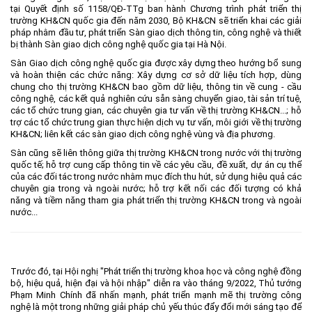
tại Quyết định số 1158/QĐ-TTg ban hành Chương trình phát triển thị
trường KH&CN quốc gia đến năm 2030, Bộ KH&CN sẽ triển khai các giải
pháp nhằm đầu tư, phát triển Sàn giao dịch thông tin, công nghệ và thiết
bị thành Sàn giao dịch công nghệ quốc gia tại Hà Nội.
Sàn Giao dịch công nghệ quốc gia được xây dựng theo hướng bổ sung
và hoàn thiện các chức năng: Xây dựng cơ sở dữ liệu tích hợp, dùng
chung cho thị trường KH&CN bao gồm dữ liệu, thông tin về cung - cầu
công nghệ, các kết quả nghiên cứu sẵn sàng chuyển giao, tài sản trí tuệ,
các tổ chức trung gian, các chuyên gia tư vấn về thị trường KH&CN...; hỗ
trợ các tổ chức trung gian thực hiện dịch vụ tư vấn, môi giới về thị trường
KH&CN; liên kết các sàn giao dịch công nghệ vùng và địa phương.
Sàn cũng sẽ liên thông giữa thị trường KH&CN trong nước với thị trường
quốc tế; hỗ trợ cung cấp thông tin về các yêu cầu, đề xuất, dự án cụ thể
của các đối tác trong nước nhằm mục đích thu hút, sử dụng hiệu quả các
chuyên gia trong và ngoài nước; hỗ trợ kết nối các đối tượng có khả
năng và tiềm năng tham gia phát triển thị trường KH&CN trong và ngoài
nước...
Trước đó, tại Hội nghị "Phát triển thị trường khoa học và công nghệ đồng
bộ, hiệu quả, hiện đại và hội nhập" diễn ra vào tháng 9/2022, Thủ tướng
Phạm Minh Chính đã nhấn mạnh, phát triển mạnh mẽ thị trường công
nghệ là một trong những giải pháp chủ yếu thúc đẩy đổi mới sáng tạo để