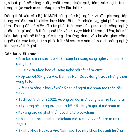
tạo bứt phá về năng suất, chất lượng, hiệu quả, tăng sức cạnh tranh
trong cuộc cách mạng công nghiệp lần thứ tư.
Đồng thời yêu cầu Bộ KH&CN cùng các bộ, ngành và địa phương tập
trung chỉ đạo và tổ chức thực hiện tốt nhiều nhiệm vụ, giải pháp trọng
tâm. Trong đó có việc đầu tư phát triển các sàn giao dịch công nghệ
quốc gia tại một số thành phố lớn và khu vực kinh tế trọng điểm, kết nối
liên thông với hệ thống các trung tâm ứng dụng và chuyển giao công
nghệ của các tỉnh, thành phố, kết nối với các sàn giao dịch công nghệ
khu vực và thế giới.
Các bài viết khác
• Kiến tạo chính sách để khơi thông làn sóng công nghệ và đổi mới
sáng tạo
• 10 sự kiện Khoa học và Công nghệ nổi bật năm 2022
• Hợp tác KH&CN giữa Việt Nam và Hàn Quốc đứng trước những triển
vọng to lớn
• Việt Nam tăng 7 bậc về chỉ số sẵn sàng trí tuệ nhân tạo toàn cầu
2022
• Techfest Vietnam 2022: Hướng tới đổi mới sáng tạo mở toàn diện
• Xây dựng nền tảng VNconnect kết nối chuyên gia trí tuệ nhân tạo
• Kỳ vọng tạo sự phát triển đột phá từ blockchain
• Hội nghị thượng đỉnh Blockchain Việt Nam 2022 sẽ diễn ra từ 19-
20/10
• 37 nhà khoa học của Việt Nam vào Top nhà khoa học ảnh hưởng