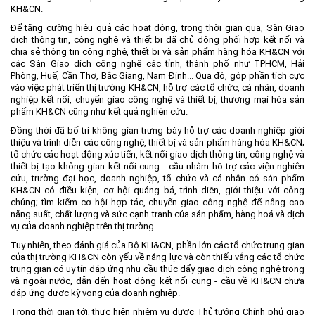
KH&CN.
Để tăng cường hiệu quả các hoạt động, trong thời gian qua, Sàn Giao
dịch thông tin, công nghệ và thiết bị đã chủ động phối hợp kết nối và
chia sẻ thông tin công nghệ, thiết bị và sản phẩm hàng hóa KH&CN với
các Sàn Giao dịch công nghệ các tỉnh, thành phố như TPHCM, Hải
Phòng, Huế, Cần Thơ, Bắc Giang, Nam Định... Qua đó, góp phần tích cực
vào việc phát triển thị trường KH&CN, hỗ trợ các tổ chức, cá nhân, doanh
nghiệp kết nối, chuyển giao công nghệ và thiết bị, thương mại hóa sản
phẩm KH&CN cũng như kết quả nghiên cứu.
Đồng thời đã bố trí không gian trưng bày hỗ trợ các doanh nghiệp giới
thiệu và trình diễn các công nghệ, thiết bị và sản phẩm hàng hóa KH&CN;
tổ chức các hoạt động xúc tiến, kết nối giao dịch thông tin, công nghệ và
thiết bị tạo không gian kết nối cung - cầu nhằm hỗ trợ các viện nghiên
cứu, trường đại học, doanh nghiệp, tổ chức và cá nhân có sản phẩm
KH&CN có điều kiện, cơ hội quảng bá, trình diễn, giới thiệu với công
chúng; tìm kiếm cơ hội hợp tác, chuyển giao công nghệ để nâng cao
năng suất, chất lượng và sức cạnh tranh của sản phẩm, hàng hoá và dịch
vụ của doanh nghiệp trên thị trường.
Tuy nhiên, theo đánh giá của Bộ KH&CN, phần lớn các tổ chức trung gian
của thị trường KH&CN còn yếu về năng lực và còn thiếu vắng các tổ chức
trung gian có uy tín đáp ứng nhu cầu thúc đẩy giao dịch công nghệ trong
và ngoài nước, dẫn đến hoạt động kết nối cung - cầu về KH&CN chưa
đáp ứng được kỳ vọng của doanh nghiệp.
Trong thời gian tới, thực hiện nhiệm vụ được Thủ tướng Chính phủ giao