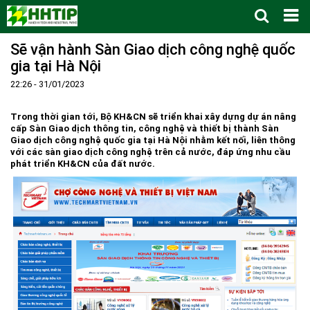
Sẽ vận hành Sàn Giao dịch công nghệ quốc
Trang Chủ
gia tại Hà Nội
Giới thiệu
▼
22:26 - 31/01/2023
Tin tức - sự kiện
Lịch sử hình thành và phát triển
▼
Quy hoạch
Tầm nhìn - Sứ mệnh
Ban Quản lý Khu
▼
Trong thời gian tới, Bộ KH&CN sẽ triển khai xây dựng dự án nâng
cấp Sàn Giao dịch thông tin, công nghệ và thiết bị thành Sàn
Ưu thế
Lãnh đạo Ban Quản lý
Chính sách mới
Quy hoạch tổng thể
▼
Giao dịch công nghệ quốc gia tại Hà Nội nhằm kết nối, liên thông
với các sàn giao dịch công nghệ trên cả nước, đáp ứng nhu cầu
Nhà đầu tư
Cơ cấu tổ chức
Doanh nghiệp
Quy hoạch khu chức năng
Vị trí
phát triển KH&CN của đất nước.
Hướng dẫn đầu tư
Chức năng, nhiệm vụ
Hợp tác quốc tế
Cơ sở hạ tầng
▼
Văn bản pháp luật
Đào tạo và Nghiên cứu
Cơ chế ưu đãi đầu tư
Trình tự, thủ tục đầu tư
▼
Thông báo
Cách mạng công nghiệp lần thứ 4
Cơ chế Một cửa
Tiêu chí đầu tư
Các thủ tục hành chính
▼
Dữ liệu mở
Nguồn nhân lực
Lĩnh vực đầu tư
Doanh nghiệp
Thông báo chung
FAQs
Quản lý và vận hành dự án đầu tư
Đất đai
Tuyển dụng
Liên hệ - Liên kết
Đầu tư
Công khai ngân sách
▼