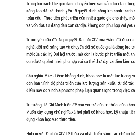
Trong bối cảnh thế giới đang chuyển biến sâu sắc dưới tác độn
sáng tạo đã trở thành yếu tố quyết định năng lực cạnh tranh 
toàn cầu. Thực tiễn phát triển của nhiều quốc gia cho thấy, mô
và vốn đầu tư đang dần cạn dư địa, không còn phù hợp với yêu 
Trước yêu cầu đó, Nghị quyết Đại hội XIV của Đảng đã đưa ra 
nghệ, đổi mới sáng tạo và chuyển đổi số quốc gia là động lực tr
mới của các kỳ Đại hội trước, mà còn là bước phát triển mới, th
con đường phát triển phù hợp với xu thế thời đại và điều kiện c
Chủ nghĩa Mác - Lênin khẳng định, khoa học là một lực lượng s
căn bản trình độ phát triển của lực lượng sản xuất, từ đó tá
điểm này có ý nghĩa phương pháp luận quan trọng trong việc xác
Tư tưởng Hồ Chí Minh luôn đề cao vai trò của tri thức, của kho
Muốn xây dựng chủ nghĩa xã hội phải có khoa học, kỹ thuật tiên
dụng khoa học vào thực tiễn.
Nghị quyết Đại hội XIV kế thừa và phát triển sáng tạo những l