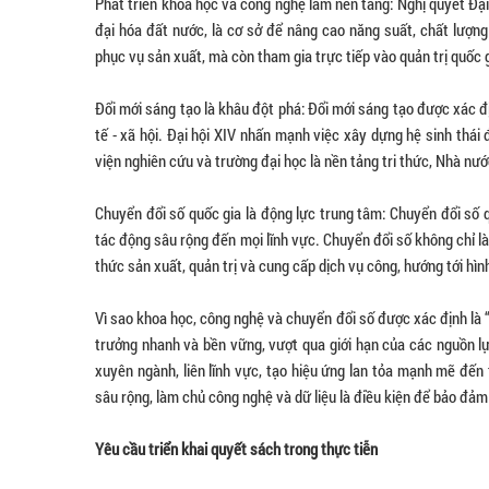
Phát triển khoa học và công nghệ làm nền tảng: Nghị quyết Đại
đại hóa đất nước, là cơ sở để nâng cao năng suất, chất lượn
phục vụ sản xuất, mà còn tham gia trực tiếp vào quản trị quốc 
Đổi mới sáng tạo là khâu đột phá: Đổi mới sáng tạo được xác đị
tế - xã hội. Đại hội XIV nhấn mạnh việc xây dựng hệ sinh thái 
viện nghiên cứu và trường đại học là nền tảng tri thức, Nhà nước
Chuyển đổi số quốc gia là động lực trung tâm: Chuyển đổi số 
tác động sâu rộng đến mọi lĩnh vực. Chuyển đổi số không chỉ l
thức sản xuất, quản trị và cung cấp dịch vụ công, hướng tới hình
Vì sao khoa học, công nghệ và chuyển đổi số được xác định là 
trưởng nhanh và bền vững, vượt qua giới hạn của các nguồn lự
xuyên ngành, liên lĩnh vực, tạo hiệu ứng lan tỏa mạnh mẽ đến 
sâu rộng, làm chủ công nghệ và dữ liệu là điều kiện để bảo đảm
Yêu cầu triển khai quyết sách trong thực tiễn