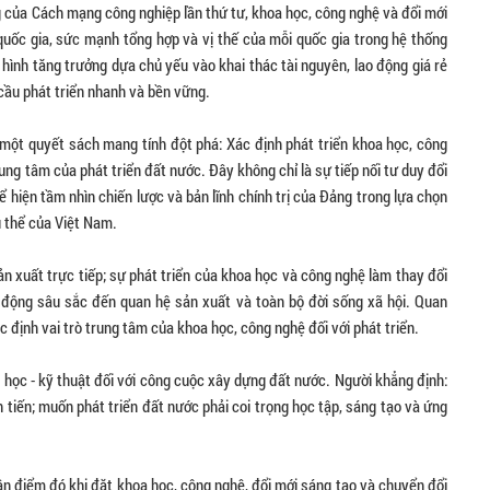
g của Cách mạng công nghiệp lần thứ tư, khoa học, công nghệ và đổi mới
quốc gia, sức mạnh tổng hợp và vị thế của mỗi quốc gia trong hệ thống
 hình tăng trưởng dựa chủ yếu vào khai thác tài nguyên, lao động giá rẻ
cầu phát triển nhanh và bền vững.
một quyết sách mang tính đột phá: Xác định phát triển khoa học, công
ung tâm của phát triển đất nước. Đây không chỉ là sự tiếp nối tư duy đổi
ể hiện tầm nhìn chiến lược và bản lĩnh chính trị của Đảng trong lựa chọn
ụ thể của Việt Nam.
ản xuất trực tiếp; sự phát triển của khoa học và công nghệ làm thay đổi
c động sâu sắc đến quan hệ sản xuất và toàn bộ đời sống xã hội. Quan
 định vai trò trung tâm của khoa học, công nghệ đối với phát triển.
a học - kỹ thuật đối với công cuộc xây dựng đất nước. Người khẳng định:
 tiến; muốn phát triển đất nước phải coi trọng học tập, sáng tạo và ứng
uận điểm đó khi đặt khoa học, công nghệ, đổi mới sáng tạo và chuyển đổi