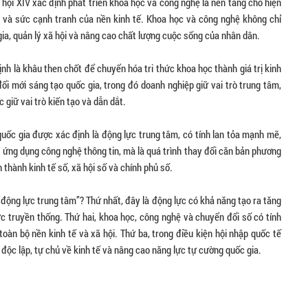
 hội XIV xác định phát triển khoa học và công nghệ là nền tảng cho hiện
g và sức cạnh tranh của nền kinh tế. Khoa học và công nghệ không chỉ
gia, quản lý xã hội và nâng cao chất lượng cuộc sống của nhân dân.
nh là khâu then chốt để chuyển hóa tri thức khoa học thành giá trị kinh
đổi mới sáng tạo quốc gia, trong đó doanh nghiệp giữ vai trò trung tâm,
 giữ vai trò kiến tạo và dẫn dắt.
quốc gia được xác định là động lực trung tâm, có tính lan tỏa mạnh mẽ,
à ứng dụng công nghệ thông tin, mà là quá trình thay đổi căn bản phương
 thành kinh tế số, xã hội số và chính phủ số.
“động lực trung tâm”? Thứ nhất, đây là động lực có khả năng tạo ra tăng
c truyền thống. Thứ hai, khoa học, công nghệ và chuyển đổi số có tính
toàn bộ nền kinh tế và xã hội. Thứ ba, trong điều kiện hội nhập quốc tế
 độc lập, tự chủ về kinh tế và nâng cao năng lực tự cường quốc gia.