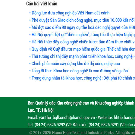
Các bài viết khác
• Động lực đưa công nghiệp Việt Nam cất cánh
• Phê duyệt Sàn Giao dịch công nghệ, mục tiêu 10.000 kết nối
• Mở đợt cao điểm 90 ngày cụ thể hoá các nghị quyết của HĐ
• Hà Nội quyết liệt gỡ “điểm nghẽn”, tăng tốc thực hiện Nghị q
• Hà Nội thúc đẩy công nghệ chiến lược: Bảo đảm thực chất v
• Quy định về Quỹ đầu tư mạo hiểm quốc gia: Thể chế hóa dòn
• Thủ tướng chỉ thị đẩy mạnh phát triển khoa học, công nghệ,
• Chính phủ muốn xây dựng khu đô thị công nghệ cao
• Tổng Bí thư: 'Khoa học công nghệ là con đường sống còn'
• Trọng dụng nhân tài khoa học, công nghệ: Đột phá từ chính 
Ban Quản lý các Khu công nghệ cao và Khu công nghiệp thành 
Lạc, TP. Hà Nội
Email: vanthu_bqlkcnchl@hanoi.gov.vn - Website: hhtip.hanoi
Tel. (84 24) 6326 9292 (Về Đầu tư) - (84 24) 6326 9291 (Về các 
© 2017-2025 Hanoi High-Tech and Industrial Parks. All rights re