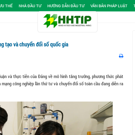
ƯU THẾ
NHÀ ĐẦU TƯ
HƯỚNG DẪN ĐẦU TƯ
VĂN BẢN PHÁP LUẬT
ng tạo và chuyển đổi số quốc gia
 luận và thực tiễn của Đảng về mô hình tăng trưởng, phương thức phát
h mạng công nghiệp lần thứ tư và chuyển đổi số toàn cầu đang diễn ra