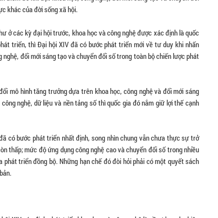
vực khác của đời sống xã hội.
như ở các kỳ đại hội trước, khoa học và công nghệ được xác định là quốc
át triển, thì Đại hội XIV đã có bước phát triển mới về tư duy khi nhấn
 nghệ, đổi mới sáng tạo và chuyển đổi số trong toàn bộ chiến lược phát
n đổi mô hình tăng trưởng dựa trên khoa học, công nghệ và đổi mới sáng
công nghệ, dữ liệu và nền tảng số thì quốc gia đó nắm giữ lợi thế cạnh
ã có bước phát triển nhất định, song nhìn chung vẫn chưa thực sự trở
còn thấp; mức độ ứng dụng công nghệ cao và chuyển đổi số trong nhiều
ưa phát triển đồng bộ. Những hạn chế đó đòi hỏi phải có một quyết sách
bản.