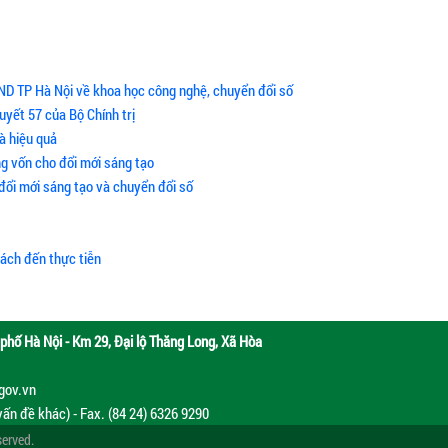
ND TP Hà Nội về khoa học công nghệ, chuyển đổi số
uyết 57 của Bộ Chính trị
à hiệu quả
g vốn cho đổi mới sáng tạo
 đổi mới sáng tạo và chuyển đổi số
sách đến thực tiễn
phố Hà Nội - Km 29, Đại lộ Thăng Long, Xã Hòa
.gov.vn
vấn đề khác) - Fax. (84 24) 6326 9290
served.