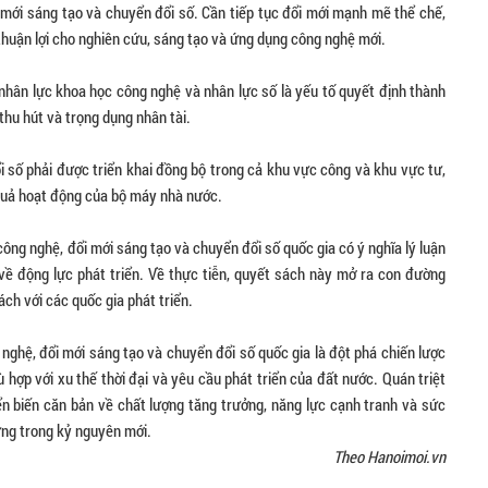
i mới sáng tạo và chuyển đổi số. Cần tiếp tục đổi mới mạnh mẽ thể chế,
thuận lợi cho nghiên cứu, sáng tạo và ứng dụng công nghệ mới.
n nhân lực khoa học công nghệ và nhân lực số là yếu tố quyết định thành
thu hút và trọng dụng nhân tài.
i số phải được triển khai đồng bộ trong cả khu vực công và khu vực tư,
u quả hoạt động của bộ máy nhà nước.
công nghệ, đổi mới sáng tạo và chuyển đổi số quốc gia có ý nghĩa lý luận
về động lực phát triển. Về thực tiễn, quyết sách này mở ra con đường
ch với các quốc gia phát triển.
 nghệ, đổi mới sáng tạo và chuyển đổi số quốc gia là đột phá chiến lược
 hợp với xu thế thời đại và yêu cầu phát triển của đất nước. Quán triệt
n biến căn bản về chất lượng tăng trưởng, năng lực cạnh tranh và sức
ững trong kỷ nguyên mới.
Theo Hanoimoi.vn