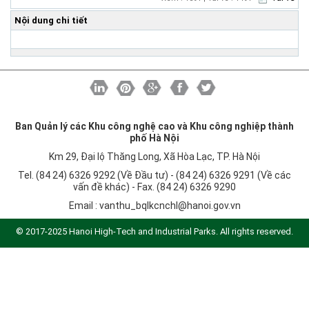
Khu CNC Hòa Lạc
Liên kết
Nội dung chi tiết
Lao động
Liên hệ
Môi trường
Quy hoạch - Xây dựng
Ưu đãi đầu tư
Công nghệ và Sản phẩm
Ban Quản lý các Khu công nghệ cao và Khu công nghiệp thành
Văn bản khác
phố Hà Nội
Km 29, Đại lộ Thăng Long, Xã Hòa Lạc, TP. Hà Nội
Tel. (84 24) 6326 9292 (Về Đầu tư) - (84 24) 6326 9291 (Về các
vấn đề khác) - Fax. (84 24) 6326 9290
Email :
vanthu_bqlkcnchl@hanoi.gov.vn
© 2017-2025 Hanoi High-Tech and Industrial Parks. All rights reserved.