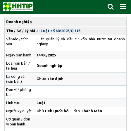
Trang Chủ
Doanh nghiệp
Giới thiệu
▼
Tên / Số / ký hiệu :
Luật số 68/2025/QH15
Về việc / trích
Luật quản lý và đầu tư vốn nhà nước tại doanh
Tin tức - sự kiện
Lịch sử hình thành và phát triển
▼
yếu
nghiệp
Quy hoạch
Tầm nhìn - Sứ mệnh
Ban Quản lý Khu
▼
Ngày ban hành
14/06/2025
Ưu thế
Lãnh đạo Ban Quản lý
Chính sách mới
Quy hoạch tổng thể
▼
Loại văn bản /
Doanh nghiệp
Nhà đầu tư
Cơ cấu tổ chức
Doanh nghiệp
Quy hoạch khu chức năng
Vị trí
tài liệu
Là công văn
Hướng dẫn đầu tư
Chức năng, nhiệm vụ
Hợp tác quốc tế
Cơ sở hạ tầng
▼
Chưa xác định
(văn bản)
Văn bản pháp luật
Đào tạo và Nghiên cứu
Cơ chế ưu đãi đầu tư
Trình tự, thủ tục đầu tư
▼
Đơn vị / phòng
ban
Thông báo
Cách mạng công nghiệp lần thứ 4
Cơ chế Một cửa
Tiêu chí đầu tư
Các thủ tục hành chính
▼
Lĩnh vực
Luật
Dữ liệu mở
Nguồn nhân lực
Lĩnh vực đầu tư
Doanh nghiệp
Thông báo chung
Người ký duyệt
Chủ tịch Quốc hội Trần Thanh Mẫn
FAQs
Quản lý và vận hành dự án đầu tư
Đất đai
Tuyển dụng
Cơ quan / đơn
Liên hệ - Liên kết
Đầu tư
Công khai ngân sách
▼
vị ban hành