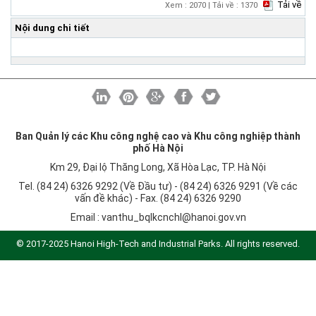
Khu CNC Hòa Lạc
Liên kết
Tải về
Xem : 2070 | Tải về : 1370
Lao động
Liên hệ
Nội dung chi tiết
Môi trường
Quy hoạch - Xây dựng
Ưu đãi đầu tư
Công nghệ và Sản phẩm
Ban Quản lý các Khu công nghệ cao và Khu công nghiệp thành
Văn bản khác
phố Hà Nội
Km 29, Đại lộ Thăng Long, Xã Hòa Lạc, TP. Hà Nội
Tel. (84 24) 6326 9292 (Về Đầu tư) - (84 24) 6326 9291 (Về các
vấn đề khác) - Fax. (84 24) 6326 9290
Email :
vanthu_bqlkcnchl@hanoi.gov.vn
© 2017-2025 Hanoi High-Tech and Industrial Parks. All rights reserved.