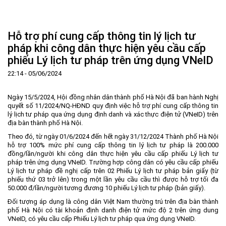
Trang Chủ
Giới thiệu
▼
Hỗ trợ phí cung cấp thông tin lý lịch tư
Tin tức - sự kiện
Lịch sử hình thành và phát triển
▼
pháp khi công dân thực hiện yêu cầu cấp
phiếu Lý lịch tư pháp trên ứng dụng VNeID
Quy hoạch
Tầm nhìn - Sứ mệnh
Ban Quản lý Khu
▼
22:14 - 05/06/2024
Ưu thế
Lãnh đạo Ban Quản lý
Chính sách mới
Quy hoạch tổng thể
▼
Nhà đầu tư
Cơ cấu tổ chức
Doanh nghiệp
Quy hoạch khu chức năng
Vị trí
Ngày 15/5/2024, Hội đồng nhân dân thành phố Hà Nội đã ban hành Nghị
quyết số 11/2024/NQ-HĐND quy định việc hỗ trợ phí cung cấp thông tin
Hướng dẫn đầu tư
Chức năng, nhiệm vụ
Hợp tác quốc tế
Cơ sở hạ tầng
▼
lý lịch tư pháp qua ứng dụng định danh và xác thực điện tử (VNeID) trên
địa bàn thành phố Hà Nội.
Văn bản pháp luật
Đào tạo và Nghiên cứu
Cơ chế ưu đãi đầu tư
Trình tự, thủ tục đầu tư
▼
Theo đó, từ ngày 01/6/2024 đến hết ngày 31/12/2024 Thành phố Hà Nội
Thông báo
Cách mạng công nghiệp lần thứ 4
Cơ chế Một cửa
Tiêu chí đầu tư
Các thủ tục hành chính
▼
hỗ trợ 100% mức phí cung cấp thông tin lý lịch tư pháp là 200.000
đồng/lần/người khi công dân thực hiện yêu cầu cấp phiếu Lý lịch tư
Dữ liệu mở
Nguồn nhân lực
Lĩnh vực đầu tư
Doanh nghiệp
Thông báo chung
pháp trên ứng dụng VNeID. Trường hợp công dân có yêu cầu cấp phiếu
Lý lịch tư pháp đề nghị cấp trên 02 Phiếu Lý lịch tư pháp bản giấy (từ
FAQs
Quản lý và vận hành dự án đầu tư
Đất đai
Tuyển dụng
phiếu thứ 03 trở lên) trong một lần yêu cầu cầu thì được hỗ trợ tối đa
50.000 đ/lần/người tương đương 10 phiếu Lý lịch tư pháp (bản giấy).
Liên hệ - Liên kết
Đầu tư
Công khai ngân sách
▼
Đối tượng áp dụng là công dân Việt Nam thường trú trên địa bàn thành
Khu CNC Hòa Lạc
Liên kết
phố Hà Nội có tài khoản định danh điện tử mức độ 2 trên ứng dung
VNeID, có yêu cầu cấp Phiếu Lý lịch tư pháp qua ứng dụng VNeID.
Lao động
Liên hệ