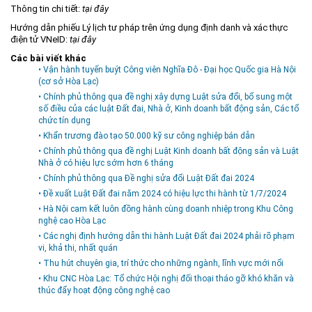
Thông tin chi tiết:
tại đây
Môi trường
Hướng dẫn phiếu Lý lịch tư pháp trên ứng dụng định danh và xác thực
Quy hoạch - Xây dựng
điện tử VNeID:
tại đây
Các bài viết khác
Ưu đãi đầu tư
• Vận hành tuyến buýt Công viên Nghĩa Đô - Đại học Quốc gia Hà Nội
(cơ sở Hòa Lạc)
Công nghệ và Sản phẩm
• Chính phủ thông qua đề nghị xây dựng Luật sửa đổi, bổ sung một
Văn bản khác
số điều của các luật Đất đai, Nhà ở, Kinh doanh bất động sản, Các tổ
chức tín dụng
• Khẩn trương đào tạo 50.000 kỹ sư công nghiệp bán dẫn
• Chính phủ thông qua đề nghị Luật Kinh doanh bất động sản và Luật
Nhà ở có hiệu lực sớm hơn 6 tháng
• Chính phủ thông qua Đề nghị sửa đổi Luật Đất đai 2024
• Đề xuất Luật Đất đai năm 2024 có hiệu lực thi hành từ 1/7/2024
• Hà Nội cam kết luôn đồng hành cùng doanh nhiệp trong Khu Công
nghệ cao Hòa Lạc
• Các nghị định hướng dẫn thi hành Luật Đất đai 2024 phải rõ phạm
vi, khả thi, nhất quán
• Thu hút chuyên gia, trí thức cho những ngành, lĩnh vực mới nổi
• Khu CNC Hòa Lạc: Tổ chức Hội nghị đối thoại tháo gỡ khó khăn và
thúc đẩy hoạt động công nghệ cao