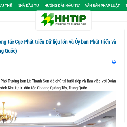
ƯU THẾ
NHÀ ĐẦU TƯ
HƯỚNG DẪN ĐẦU TƯ
VĂN BẢN PHÁP LUẬT
g tác Cục Phát triển Dữ liệu lớn và Ủy ban Phát triển và
ung Quốc)
Phó Trưởng ban Lê Thanh Sơn đã chủ trì buổi tiếp và làm việc với Đoàn
i cách Khu tự trị dân tộc Choang Quảng Tây, Trung Quốc.