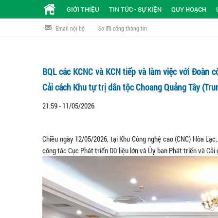
GIỚI THIỆU
TIN TỨC - SỰ KIỆN
QUY HOẠCH
Email nội bộ
Sơ đồ cổng thông tin
BQL các KCNC và KCN tiếp và làm việc với Đoàn côn
Cải cách Khu tự trị dân tộc Choang Quảng Tây (Tr
21:59 - 11/05/2026
Chiều ngày 12/05/2026, tại Khu Công nghệ cao (CNC) Hòa Lạc, 
công tác Cục Phát triển Dữ liệu lớn và Ủy ban Phát triển và Cả