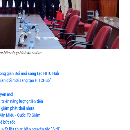
ai bên chụp hình lưu niệm
ông gian Đổi mới sáng tạo HITC Hub
gian đổi mới sáng tạo HITCHub”
uyên mới
triển năng lượng tiên tiến
p giảm phát thải nhựa
Văn Miếu - Quốc Tử Giám
để bứt tốc
uyết liệt thực hiện nguyên tắc “6 rõ”