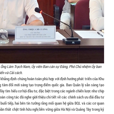
 và Ông Lâm Trạch Nam, Ủy viên Ban cán sự Đảng, Phó Chủ nhiệm Ủy ban
iển và Cải cách.
khẳng định chúng hoàn toàn phù hợp với định hướng phát triển của Khu
 tâm đổi mới sáng tạo trọng điểm quốc gia. Ban Quản lý sẵn sàng tạo
ây tìm hiểu cơ hội đầu tư, đặc biệt trong các ngành chiến lược như chip
oàn công tác đã nghe giới thiệu chi tiết về các chính sách ưu đãi đầu tư
uổi tiếp, hai bên tin tưởng rằng mối quan hệ giữa BQL và các cơ quan
hần thắt chặt tình hữu nghị bền vững giữa Hà Nội và Quảng Tây trong kỷ