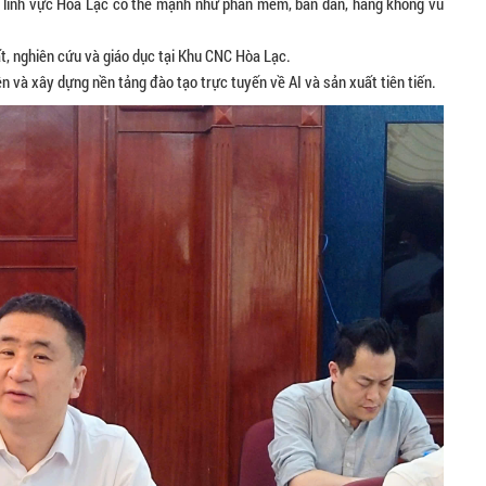
ác lĩnh vực Hòa Lạc có thế mạnh như phần mềm, bán dẫn, hàng không vũ
ất, nghiên cứu và giáo dục tại Khu CNC Hòa Lạc.
iên và xây dựng nền tảng đào tạo trực tuyến về AI và sản xuất tiên tiến.