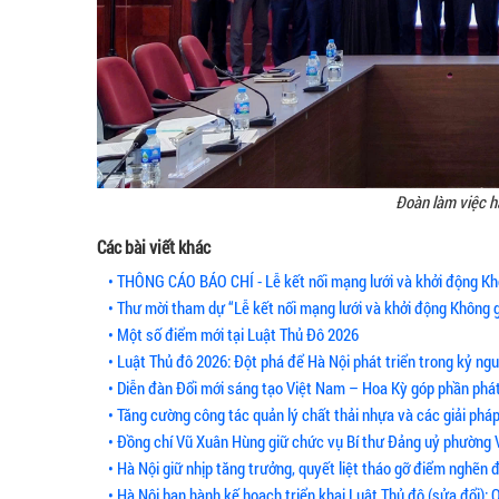
Đoàn làm việc h
Các bài viết khác
• THÔNG CÁO BÁO CHÍ - Lễ kết nối mạng lưới và khởi động Kh
• Thư mời tham dự “Lễ kết nối mạng lưới và khởi động Không 
• Một số điểm mới tại Luật Thủ Đô 2026
• Luật Thủ đô 2026: Đột phá để Hà Nội phát triển trong kỷ ng
• Diễn đàn Đổi mới sáng tạo Việt Nam – Hoa Kỳ góp phần phát 
• Tăng cường công tác quản lý chất thải nhựa và các giải phá
• Đồng chí Vũ Xuân Hùng giữ chức vụ Bí thư Đảng uỷ phường 
• Hà Nội giữ nhịp tăng trưởng, quyết liệt tháo gỡ điểm nghẽn 
• Hà Nội ban hành kế hoạch triển khai Luật Thủ đô (sửa đổi): Q