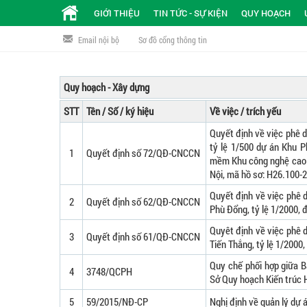
GIỚI THIỆU
TIN TỨC - SỰ KIỆN
QUY HOẠCH
Email nội bộ
Sơ đồ cổng thông tin
Quy hoạch - Xây dựng
STT
Tên / Số / ký hiệu
Về việc / trích yếu
Quyết định về việc phê d
tỷ lệ 1/500 dự án Khu 
1
Quyết định số 72/QĐ-CNCCN
mềm Khu công nghệ cao H
Nội, mã hồ sơ: H26.100
Quyết định về việc phê 
2
Quyết định số 62/QĐ-CNCCN
Phù Đổng, tỷ lệ 1/2000, 
Quyêt định về việc phê 
3
Quyết định số 61/QĐ-CNCCN
Tiến Thắng, tỷ lệ 1/2000
Quy chế phối hợp giữa 
4
3748/QCPH
Sở Quy hoạch Kiến trúc 
5
59/2015/NĐ-CP
Nghị định về quản lý dự 