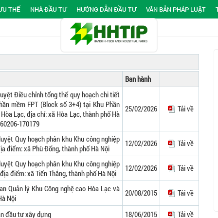
ƯU THẾ
NHÀ ĐẦU TƯ
HƯỚNG DẪN ĐẦU TƯ
VĂN BẢN PHÁP LUẬT
Ban hành
uyệt Điều chỉnh tổng thể quy hoạch chi tiết
Phần mềm FPT (Block số 3+4) tại Khu Phần
25/02/2026
Tải về
òa Lạc, địa chỉ: xã Hòa Lạc, thành phố Hà
-260206-170179
duyệt Quy hoạch phân khu Khu công nghiệp
12/02/2026
Tải về
địa điểm: xã Phù Đổng, thành phố Hà Nội
duyệt Quy hoạch phân khu Khu công nghiệp
12/02/2026
Tải về
, địa điểm: xã Tiến Thắng, thành phố Hà Nội
Ban Quản lý Khu Công nghệ cao Hòa Lạc và
20/08/2015
Tải về
Hà Nội
án đầu tư xây dựng
18/06/2015
Tải về