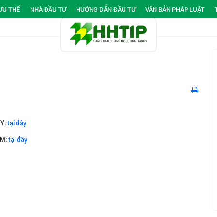
ƯU THẾ
NHÀ ĐẦU TƯ
HƯỚNG DẪN ĐẦU TƯ
VĂN BẢN PHÁP LUẬT
ÚY:
tại đây
ĂM:
tại đây