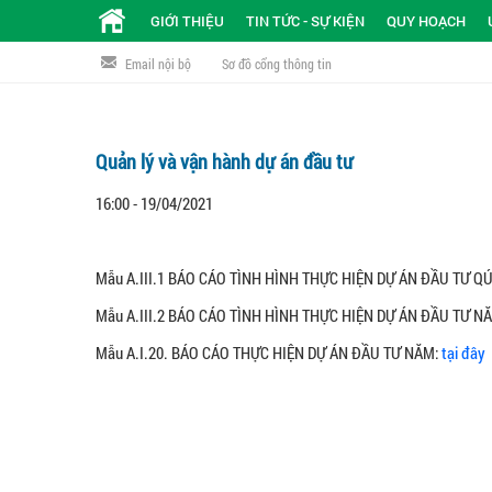
GIỚI THIỆU
TIN TỨC - SỰ KIỆN
QUY HOẠCH
Email nội bộ
Sơ đồ cổng thông tin
Quản lý và vận hành dự án đầu tư
16:00 - 19/04/2021
Mẫu A.III.1 BÁO CÁO TÌNH HÌNH THỰC HIỆN DỰ ÁN ĐẦU TƯ Q
Mẫu A.III.2 BÁO CÁO TÌNH HÌNH THỰC HIỆN DỰ ÁN ĐẦU TƯ N
Mẫu A.I.20. BÁO CÁO THỰC HIỆN DỰ ÁN ĐẦU TƯ NĂM:
tại đây