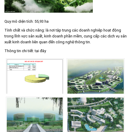
Môi trường
Quy hoạch - Xây dựng
Quy mô diện tích: 55,93 ha
Ưu đãi đầu tư
Tính chất và chức năng: là nơi tập trung các doanh nghiệp hoạt động
Công nghệ và Sản phẩm
trong lĩnh vực sản xuất, kinh doanh phần mềm, cung cấp các dịch vụ sản
xuất kinh doanh liên quan đến công nghệ thông tin.
Văn bản khác
Thông tin chi tiết:
tại đây