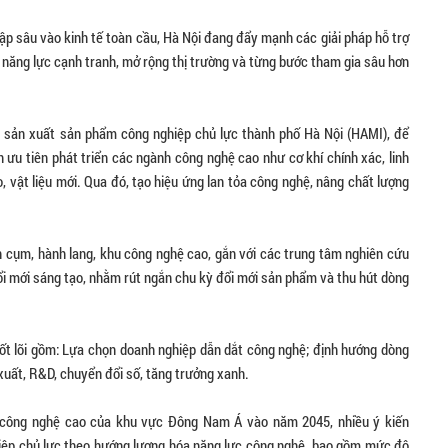
ập sâu vào kinh tế toàn cầu, Hà Nội đang đẩy mạnh các giải pháp hỗ trợ
năng lực cạnh tranh, mở rộng thị trường và từng bước tham gia sâu hơn
 sản xuất sản phẩm công nghiệp chủ lực thành phố Hà Nội (HAMI), để
 ưu tiên phát triển các ngành công nghệ cao như cơ khí chính xác, linh
, vật liệu mới. Qua đó, tạo hiệu ứng lan tỏa công nghệ, nâng chất lượng
h cụm, hành lang, khu công nghệ cao, gắn với các trung tâm nghiên cứu
ổi mới sáng tạo, nhằm rút ngắn chu kỳ đổi mới sản phẩm và thu hút dòng
cốt lõi gồm: Lựa chọn doanh nghiệp dẫn dắt công nghệ; định hướng dòng
 xuất, R&D, chuyển đổi số, tăng trưởng xanh.
p công nghệ cao của khu vực Đông Nam Á vào năm 2045, nhiều ý kiến
hiệp chủ lực theo hướng lượng hóa năng lực công nghệ, bao gồm mức độ