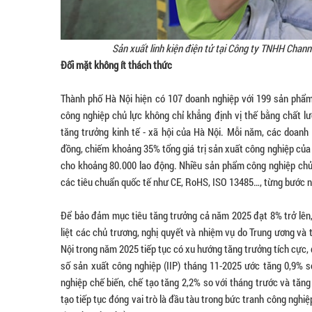
Sản xuất linh kiện điện tử tại Công ty TNHH Chan
Đối mặt không ít thách thức
Thành phố Hà Nội hiện có 107 doanh nghiệp với 199 sản phẩ
công nghiệp chủ lực không chỉ khẳng định vị thế bằng chất 
tăng trưởng kinh tế - xã hội của Hà Nội. Mỗi năm, các doanh
đồng, chiếm khoảng 35% tổng giá trị sản xuất công nghiệp của
cho khoảng 80.000 lao động. Nhiều sản phẩm công nghiệp chủ
các tiêu chuẩn quốc tế như CE, RoHS, ISO 13485…, từng bước n
Để bảo đảm mục tiêu tăng trưởng cả năm 2025 đạt 8% trở lên, 
liệt các chủ trương, nghị quyết và nhiệm vụ do Trung ương và
Nội trong năm 2025 tiếp tục có xu hướng tăng trưởng tích cực,
số sản xuất công nghiệp (IIP) tháng 11-2025 ước tăng 0,9% 
nghiệp chế biến, chế tạo tăng 2,2% so với tháng trước và tăn
tạo tiếp tục đóng vai trò là đầu tàu trong bức tranh công nghiệ