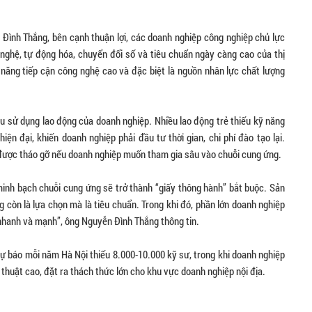
ình Thắng, bên cạnh thuận lợi, các doanh nghiệp công nghiệp chủ lực
nghệ, tự động hóa, chuyển đổi số và tiêu chuẩn ngày càng cao của thị
ả năng tiếp cận công nghệ cao và đặc biệt là nguồn nhân lực chất lượng
u sử dụng lao động của doanh nghiệp. Nhiều lao động trẻ thiếu kỹ năng
ện đại, khiến doanh nghiệp phải đầu tư thời gian, chi phí đào tạo lại.
m được tháo gỡ nếu doanh nghiệp muốn tham gia sâu vào chuỗi cung ứng.
inh bạch chuỗi cung ứng sẽ trở thành “giấy thông hành” bắt buộc. Sản
 còn là lựa chọn mà là tiêu chuẩn. Trong khi đó, phần lớn doanh nghiệp
 nhanh và mạnh”, ông Nguyễn Đình Thắng thông tin.
Dự báo mỗi năm Hà Nội thiếu 8.000-10.000 kỹ sư, trong khi doanh nghiệp
 thuật cao, đặt ra thách thức lớn cho khu vực doanh nghiệp nội địa.