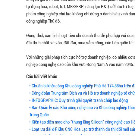
tự động hóa, robot, IoT, MES/ERP; năng lực R&D, sở hữu trí tuệ;
phẩm công nghiệp chủ lực không chỉ dừng ở danh hiệu vinh danh
công nghiệp Thủ đô.
Đồng thời, cần linh hoạt tiêu chí doanh thu để phù hợp với doa
đãi thực chất về vốn, đất đai, mua sắm công, xúc tiến quốc tế; 
Với những giải pháp tích cực hỗ trợ doanh nghiệp, có nhiều cơ
nghiệp công nghệ cao của khu vực Đông Nam Á vào năm 2045.
Các bài viết khác
• Chuẩn bị khởi công Khu công nghiệp Phú Hà 174,88ha trên 
• Công đoàn Trung tâm Dịch vụ và Hỗ trợ doanh nghiệp tổ chứ
• INFOGRAPHIC: Quy trình giải quyết tranh chấp lao động
• Ban Quản lý các Khu công nghệ cao và Khu công nghiệp thàn
Trung Quốc
• Kiến tạo diện mạo cho “thung lũng Silicon” công nghệ cao H
• Loạt ưu đãi để Khu CNC Hòa Lạc trở thành đô thị đổi mới sá