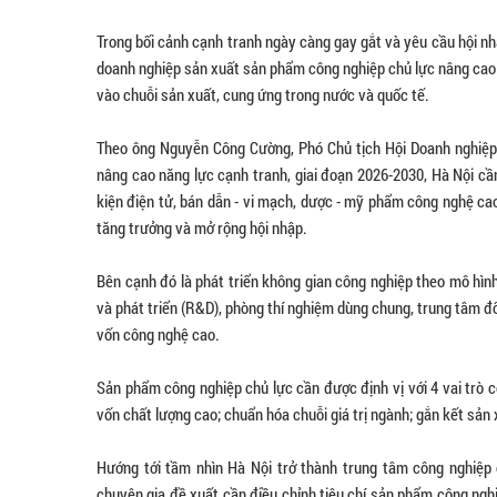
Trong bối cảnh cạnh tranh ngày càng gay gắt và yêu cầu hội nh
doanh nghiệp sản xuất sản phẩm công nghiệp chủ lực nâng cao 
vào chuỗi sản xuất, cung ứng trong nước và quốc tế.
Theo ông Nguyễn Công Cường, Phó Chủ tịch Hội Doanh nghiệp
nâng cao năng lực cạnh tranh, giai đoạn 2026-2030, Hà Nội cần
kiện điện tử, bán dẫn - vi mạch, dược - mỹ phẩm công nghệ cao
tăng trưởng và mở rộng hội nhập.
Bên cạnh đó là phát triển không gian công nghiệp theo mô hìn
và phát triển (R&D), phòng thí nghiệm dùng chung, trung tâm đ
vốn công nghệ cao.
Sản phẩm công nghiệp chủ lực cần được định vị với 4 vai trò 
vốn chất lượng cao; chuẩn hóa chuỗi giá trị ngành; gắn kết sản
Hướng tới tầm nhìn Hà Nội trở thành trung tâm công nghiệ
chuyên gia đề xuất cần điều chỉnh tiêu chí sản phẩm công ng