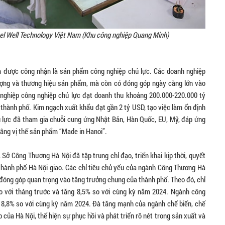
nel Well Technology Việt Nam (Khu công nghiệp Quang Minh)
m được công nhận là sản phẩm công nghiệp chủ lực. Các doanh nghiệp
lượng và thương hiệu sản phẩm, mà còn có đóng góp ngày càng lớn vào
 nghiệp công nghiệp chủ lực đạt doanh thu khoảng 200.000-220.000 tỷ
 thành phố. Kim ngạch xuất khẩu đạt gần 2 tỷ USD, tạo việc làm ổn định
 lực đã tham gia chuỗi cung ứng Nhật Bản, Hàn Quốc, EU, Mỹ, đáp ứng
âng vị thế sản phẩm “Made in Hanoi”.
Sở Công Thương Hà Nội đã tập trung chỉ đạo, triển khai kịp thời, quyết
 thành phố Hà Nội giao. Các chỉ tiêu chủ yếu của ngành Công Thương Hà
 đóng góp quan trọng vào tăng trưởng chung của thành phố. Theo đó, chỉ
so với tháng trước và tăng 8,5% so với cùng kỳ năm 2024. Ngành công
g 8,8% so với cùng kỳ năm 2024. Đà tăng mạnh của ngành chế biến, chế
p của Hà Nội, thể hiện sự phục hồi và phát triển rõ nét trong sản xuất và