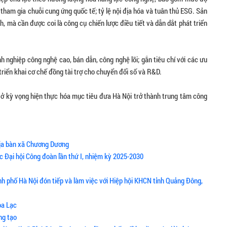
 tham gia chuỗi cung ứng quốc tế; tỷ lệ nội địa hóa và tuân thủ ESG. Sản
, mà cần được coi là công cụ chiến lược điều tiết và dẫn dắt phát triển
nh nghiệp công nghệ cao, bán dẫn, công nghệ lõi; gắn tiêu chí với các ưu
triển khai cơ chế đồng tài trợ cho chuyển đổi số và R&D.
 sở kỳ vọng hiện thực hóa mục tiêu đưa Hà Nội trở thành trung tâm công
địa bàn xã Chương Dương
c Đại hội Công đoàn lần thứ I, nhiệm kỳ 2025-2030
h phố Hà Nội đón tiếp và làm việc với Hiệp hội KHCN tỉnh Quảng Đông,
òa Lạc
ng tạo