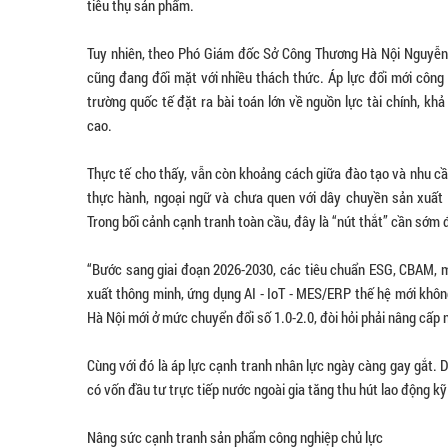
tiêu thụ sản phẩm.
Tuy nhiên, theo Phó Giám đốc Sở Công Thương Hà Nội Nguyễn Đ
cũng đang đối mặt với nhiều thách thức. Áp lực đổi mới công 
trường quốc tế đặt ra bài toán lớn về nguồn lực tài chính, kh
cao.
Thực tế cho thấy, vẫn còn khoảng cách giữa đào tạo và nhu cầ
thực hành, ngoại ngữ và chưa quen với dây chuyền sản xuất hi
Trong bối cảnh cạnh tranh toàn cầu, đây là “nút thắt” cần sớ
“Bước sang giai đoạn 2026-2030, các tiêu chuẩn ESG, CBAM, m
xuất thông minh, ứng dụng AI - IoT - MES/ERP thế hệ mới không
Hà Nội mới ở mức chuyển đổi số 1.0-2.0, đòi hỏi phải nâng cấp
Cùng với đó là áp lực cạnh tranh nhân lực ngày càng gay gắt. 
có vốn đầu tư trực tiếp nước ngoài gia tăng thu hút lao động kỹ
Nâng sức cạnh tranh sản phẩm công nghiệp chủ lực