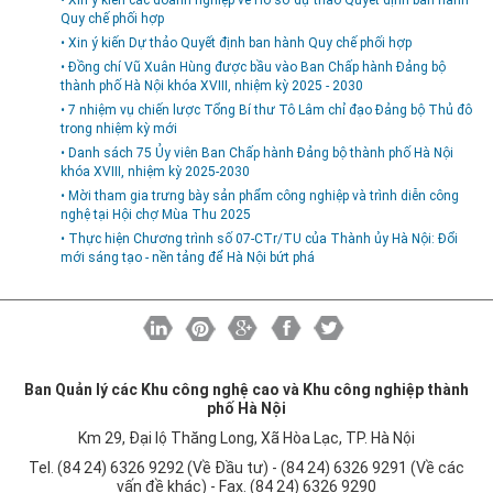
• Xin ý kiến các doanh nghiệp về Hồ sơ dự thảo Quyết định ban hành
Quy chế phối hợp
• Xin ý kiến Dự thảo Quyết định ban hành Quy chế phối hợp
• Đồng chí Vũ Xuân Hùng được bầu vào Ban Chấp hành Đảng bộ
thành phố Hà Nội khóa XVIII, nhiệm kỳ 2025 - 2030
• 7 nhiệm vụ chiến lược Tổng Bí thư Tô Lâm chỉ đạo Đảng bộ Thủ đô
trong nhiệm kỳ mới
• Danh sách 75 Ủy viên Ban Chấp hành Đảng bộ thành phố Hà Nội
khóa XVIII, nhiệm kỳ 2025-2030
• Mời tham gia trưng bày sản phẩm công nghiệp và trình diễn công
nghệ tại Hội chợ Mùa Thu 2025
• Thực hiện Chương trình số 07-CTr/TU của Thành ủy Hà Nội: Đổi
mới sáng tạo - nền tảng để Hà Nội bứt phá
Ban Quản lý các Khu công nghệ cao và Khu công nghiệp thành
phố Hà Nội
Km 29, Đại lộ Thăng Long, Xã Hòa Lạc, TP. Hà Nội
Tel. (84 24) 6326 9292 (Về Đầu tư) - (84 24) 6326 9291 (Về các
vấn đề khác) - Fax. (84 24) 6326 9290