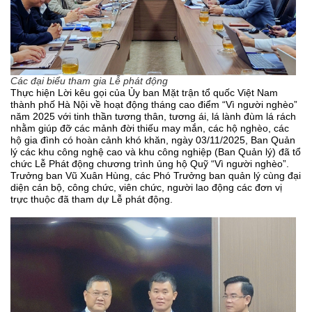
Môi trường
Quy hoạch - Xây dựng
Ưu đãi đầu tư
Các đại biểu tham gia Lễ phát động
Công nghệ và Sản phẩm
Thực hiện Lời kêu gọi của Ủy ban Mặt trận tổ quốc Việt Nam
thành phố Hà Nội về hoạt động tháng cao điểm “Vì người nghèo”
Văn bản khác
năm 2025 với tinh thần tương thân, tương ái, lá lành đùm lá rách
nhằm giúp đỡ các mảnh đời thiếu may mắn, các hộ nghèo, các
hộ gia đình có hoàn cảnh khó khăn, ngày 03/11/2025, Ban Quản
lý các khu công nghệ cao và khu công nghiệp (Ban Quản lý) đã tổ
chức Lễ Phát động chương trình ủng hộ Quỹ “Vì người nghèo”.
Trưởng ban Vũ Xuân Hùng, các Phó Trưởng ban quản lý cùng đại
diện cán bộ, công chức, viên chức, người lao động các đơn vị
trực thuộc đã tham dự Lễ phát động.