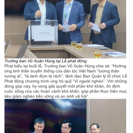
Trưởng ban Vũ Xuân Hùng tại Lễ phát động
Phát biểu tại buổi lễ, Trưởng ban Vũ Xuân Hùng chia sẻ: "Hưởng
ứng tinh thần truyền thống của dân tộc Việt Nam "tương thân
tương ái", "lá lành đùm lá rách", lãnh đạo Ban Quản lý tổ chức Lễ
Phát động chương trình ủng hộ quỹ “Vì người nghèo”. Với những
đóng góp này, hy vọng giải quyết một phần khó khăn, ổn định
cuộc sống của các hoàn cảnh khó khăn; góp phần thực hiện mục
tiêu giảm nghèo bền vững và an sinh xã hội".