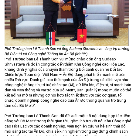
Môi trường
Quy hoạch - Xây dựng
Ưu đãi đầu tư
Công nghệ và Sản phẩm
Văn bản khác
Phó Trưởng ban Lê Thanh Sơn và ông
Sudeep Shrivastava
- ông Vụ trưởng
Bộ Điện tử và Công nghệ Thông tin Ấn Độ (MeitY)
Phó Trưởng ban Lê Thanh Sơn vui mừng chào đón ông Sudeep
Shrivastava và đoàn công tác đến thăm Khu Công nghệ cao Hòa Lạc,
khẳng định ý nghĩa của chuyến thăm trong bối cảnh quan hệ Đối tác
Chiến lược Toàn diện Việt Nam – Ấn Độ đang phát triển mạnh mẽ trên
nhiều lĩnh vực. Đánh giá cao thế mạnh của Ấn Độ trong các lĩnh vực như
công nghệ thông tin, trí tuệ nhân tạo (AI), dữ liệu lớn, điện tử, vi mạch bán
dẫn và viễn thông và vai trò của Bộ MeitY, Ban Quản lý mong muốn có thể
kết nối và mở ra những cơ hội hợp tác thiết thực với các cơ quan, tổ
chức, doanh nghiệp công nghệ cao của Ấn Độ thông qua vai trò trung
tâm của Bộ MeitY.
Phó Trưởng ban Lê Thanh Sơn đã đề xuất một số nội dung hợp tác tiềm
năng với Bộ MeitY trong thời gian tới , gồm: hỗ trợ kết nối Khu Công nghệ
cao Hòa Lạc với các doanh nghiệp, viện nghiên cứu và hệ sinh thái đổi
mới sáng tạo tại Ấn Độ, chia sẻ kinh nghiệm trong xây dựng chính sách