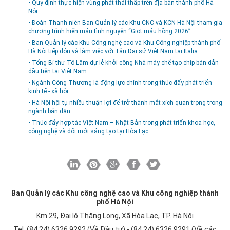
• Quy định thực hiện vùng phát thải thấp trên địa bàn thành phố Hà
Nội
• Đoàn Thanh niên Ban Quản lý các Khu CNC và KCN Hà Nội tham gia
chương trình hiến máu tình nguyện “Giọt máu hồng 2026”
• Ban Quản lý các Khu Công nghệ cao và Khu Công nghiệp thành phố
Hà Nội tiếp đón và làm việc với Tân Đại sứ Việt Nam tại Italia
• Tổng Bí thư Tô Lâm dự lễ khởi công Nhà máy chế tạo chip bán dẫn
đầu tiên tại Việt Nam
• Ngành Công Thương là động lực chính trong thúc đẩy phát triển
kinh tế - xã hội
• Hà Nội hội tụ nhiều thuận lợi để trở thành mắt xích quan trọng trong
ngành bán dẫn
• Thúc đẩy hợp tác Việt Nam – Nhật Bản trong phát triển khoa học,
công nghệ và đổi mới sáng tạo tại Hòa Lạc
Ban Quản lý các Khu công nghệ cao và Khu công nghiệp thành
phố Hà Nội
Km 29, Đại lộ Thăng Long, Xã Hòa Lạc, TP. Hà Nội
Tel. (84 24) 6326 9292 (Về Đầu tư) - (84 24) 6326 9291 (Về các