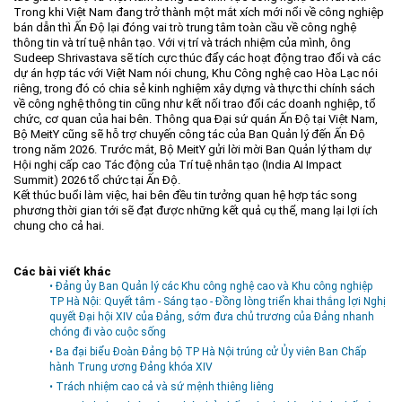
Trong khi Việt Nam đang trở thành một mắt xích mới nổi về công nghiệp
bán dẫn thì Ấn Độ lại đóng vai trò trung tâm toàn cầu về công nghệ
thông tin và trí tuệ nhân tạo. Với vị trí và trách nhiệm của mình, ông
Sudeep Shrivastava sẽ tích cực thúc đẩy các hoạt động trao đổi và các
dự án hợp tác với Việt Nam nói chung, Khu Công nghệ cao Hòa Lạc nói
riêng, trong đó có chia sẻ kinh nghiệm xây dựng và thực thi chính sách
về công nghệ thông tin cũng như kết nối trao đổi các doanh nghiệp, tổ
chức, cơ quan của hai bên. Thông qua Đại sứ quán Ấn Độ tại Việt Nam,
Bộ MeitY cũng sẽ hỗ trợ chuyến công tác của Ban Quản lý đến Ấn Độ
trong năm 2026. Trước mắt, Bộ MeitY gửi lời mời Ban Quản lý tham dự
Hội nghị cấp cao Tác động của Trí tuệ nhân tạo (India AI Impact
Summit) 2026 tổ chức tại Ấn Độ.
Kết thúc buổi làm việc, hai bên đều tin tưởng quan hệ hợp tác song
phương thời gian tới sẽ đạt được những kết quả cụ thể, mang lại lợi ích
chung cho cả hai.
Các bài viết khác
• Đảng ủy Ban Quản lý các Khu công nghệ cao và Khu công nghiệp
TP Hà Nội: Quyết tâm - Sáng tạo - Đồng lòng triển khai thắng lợi Nghị
quyết Đại hội XIV của Đảng, sớm đưa chủ trương của Đảng nhanh
chóng đi vào cuộc sống
• Ba đại biểu Đoàn Đảng bộ TP Hà Nội trúng cử Ủy viên Ban Chấp
hành Trung ương Đảng khóa XIV
• Trách nhiệm cao cả và sứ mệnh thiêng liêng