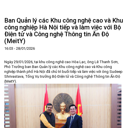
Trang Chủ
Giới thiệu
▼
Ban Quản lý các Khu công nghệ cao và Khu
Tin tức - sự kiện
Lịch sử hình thành và phát triển
▼
công nghiệp Hà Nội tiếp và làm việc với Bộ
Điện tử và Công nghệ Thông tin Ấn Độ
Quy hoạch
Tầm nhìn - Sứ mệnh
Ban Quản lý Khu
▼
(MeitY)
Ưu thế
Lãnh đạo Ban Quản lý
Chính sách mới
Quy hoạch tổng thể
▼
16:03 - 28/01/2026
Nhà đầu tư
Cơ cấu tổ chức
Doanh nghiệp
Quy hoạch khu chức năng
Vị trí
Hướng dẫn đầu tư
Chức năng, nhiệm vụ
Hợp tác quốc tế
Cơ sở hạ tầng
▼
Ngày 29/01/2026, tại khu công nghệ cao Hòa Lạc, ông Lê Thanh Sơn,
Phó Trưởng ban Ban Quản lý các Khu công nghệ cao và Khu công
Văn bản pháp luật
Đào tạo và Nghiên cứu
Cơ chế ưu đãi đầu tư
Trình tự, thủ tục đầu tư
▼
nghiệp thành phố Hà Nội đã chủ trì buổi tiếp và làm việc với ông Sudeep
Shrivastava, Tổng Vụ trưởng Bộ Điện tử và Công nghệ Thông tin Ấn Độ
Thông báo
Cách mạng công nghiệp lần thứ 4
Cơ chế Một cửa
Tiêu chí đầu tư
Các thủ tục hành chính
▼
(MeitY).
Dữ liệu mở
Nguồn nhân lực
Lĩnh vực đầu tư
Doanh nghiệp
Thông báo chung
FAQs
Quản lý và vận hành dự án đầu tư
Đất đai
Tuyển dụng
Liên hệ - Liên kết
Đầu tư
Công khai ngân sách
▼
Khu CNC Hòa Lạc
Liên kết
Lao động
Liên hệ