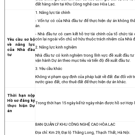
đất hàng năm tại Khu Công nghệ cao Hòa Lạc.
1. Năng lực tài chính
- Vốn tự có của Nhà đầu tư để thực hiện dự án không t
án.
- Nhà đầu tư có cam kết hỗ trợ tài chính của tổ chức tài 
còn lại ngoài vốn chủ sở hữu thuộc trách nhiệm của Nhà đ
Yêu cầu sơ bộ
về năng lực
2. Năng lực kinh nghiệm
của Nhà đầu
tư
Nhà đầu tư có kinh nghiệm trong lĩnh vực đề xuất đầu tư 
vận hành Dự án theo mục tiêu và tiến độ đề xuất đầu tư.
3. Yêu cầu khác
Không vi phạm quy định của pháp luật về đất đai đối với
nước giao đất, cho thuê đất để thực hiện dự án khác.
Thời hạn nộp
Hồ sơ đăng ký
Trong thời hạn 15 ngày kể từ ngày nhận được hồ sơ Hợp l
thực hiện Dự
án
BAN QUẢN LÝ KHU CÔNG NGHỆ CAO HÒA LẠC
Địa chỉ: Km 29, Đại lộ Thăng Long, Thạch Thất, Hà Nội.