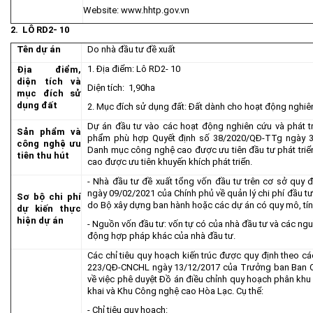
Website:
www.hhtp.gov.vn
2
. LÔ RD2- 10
Tên dự án
Do nhà đầu tư đề xuất
1. Địa điểm: Lô RD2- 10
Địa điểm,
diện tích và
Diện tích: 1,90ha
mục đích sử
dụng đất
2. Mục đích sử dụng đất: Đất dành cho hoạt động nghiên
Dự án đầu tư vào các hoạt động nghiên cứu và phát t
Sản phẩm và
phẩm phù hợp Quyết định số 38/2020/QĐ-TTg ngày 3
công nghệ ưu
Danh mục công nghệ cao được ưu tiên đầu tư phát tr
tiên thu hút
cao được ưu tiên khuyến khích phát triển.
- Nhà đầu tư đề xuất tổng vốn đầu tư trên cơ sở quy 
ngày 09/02/2021 của Chính phủ về quản lý chi phí đầu tư
Sơ bộ chi phí
do Bộ xây dựng ban hành hoặc các dự án có quy mô, tín
dự kiến thực
hiện dự án
- Nguồn vốn đầu tư: vốn tự có của nhà đầu tư và các ng
động hợp pháp khác của nhà đầu tư.
Các chỉ tiêu quy hoạch kiến trúc được quy định theo cá
223/QĐ-CNCHL ngày 13/12/2017 của Trưởng ban Ban Q
về việc phê duyệt Đồ án điều chỉnh quy hoạch phân khu 
khai và Khu Công nghệ cao Hòa Lạc. Cụ thể:
- Chỉ tiêu quy hoạch: