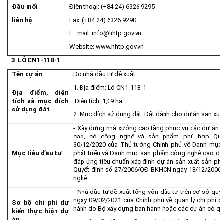
Đầu mối
Điện thoại: (+84 24) 6326 9295
liên hệ
Fax: (+84 24) 6326 9290
E–mail:
info@hhtp.gov.vn
Website:
www.hhtp.gov.vn
3
.
LÔ
CN1-
11B-1
Tên dự án
Do nhà đầu tư đề xuất
1. Địa điểm: Lô CN1-11B-1
Địa điểm, diện
tích và mục đích
Diện tích: 1,09 ha
sử dụng đất
2. Mục đích sử dụng đất: Đất dành cho dự án sản x
- Xây dựng nhà xưởng cao tầng phục vụ các dự án
cao, có công nghệ và sản phẩm phù hợp Qu
30/12/2020 của Thủ tướng Chính phủ về Danh mục
Mục tiêu đầu tư
phát triển và Danh mục sản phẩm công nghệ cao đượ
đáp ứng tiêu chuẩn xác định dự án sản xuất sản 
Quyết định số 27/2006/QĐ-BKHCN ngày 18/12/2006
nghệ.
- Nhà đầu tư đề xuất tổng vốn đầu tư trên cơ sở qu
ngày 09/02/2021 của Chính phủ về quản lý chi phí 
Sơ bộ chi phí dự
hành do Bộ xây dựng ban hành hoặc các dự án có qu
kiến thực hiện dự
án