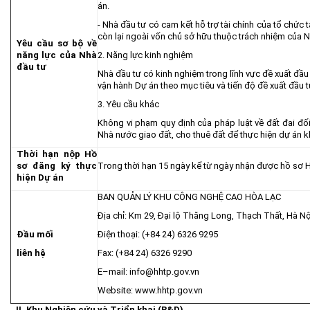
án.
- Nhà đầu tư có cam kết hỗ trợ tài chính của tổ chức t
còn lại ngoài vốn chủ sở hữu thuộc trách nhiệm của N
Yêu cầu sơ bộ về
năng lực của Nhà
2. Năng lực kinh nghiệm
đầu tư
Nhà đầu tư có kinh nghiệm trong lĩnh vực đề xuất đầu 
vận hành Dự án theo mục tiêu và tiến độ đề xuất đầu t
3. Yêu cầu khác
Không vi phạm quy định của pháp luật về đất đai đố
Nhà nước giao đất, cho thuê đất để thực hiện dự án k
Thời hạn nộp Hồ
sơ đăng ký thực
Trong thời hạn 15 ngày kể từ ngày nhận được hồ sơ H
hiện Dự án
BAN QUẢN LÝ KHU CÔNG NGHỆ CAO HÒA LẠC
Địa chỉ: Km 29, Đại lộ Thăng Long, Thạch Thất, Hà Nộ
Đầu mối
Điện thoại: (+84 24) 6326 9295
liên hệ
Fax: (+84 24) 6326 9290
E–mail:
info@hhtp.gov.vn
Website:
www.hhtp.gov.vn
II. Khu Nghiên cứu và Triển khai (R&D)