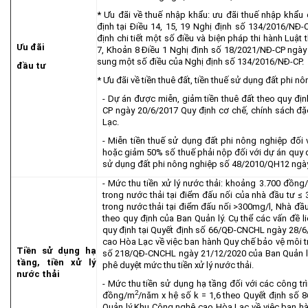
* Ưu đãi về thuế nhập khẩu: ưu đãi thuế nhập khẩu
định tại Ðiều 14, 15, 19 Nghị định số 134/2016/NÐ
định chi tiết một số điều và biện pháp thi hành Luật
Ưu đãi
7, Khoản 8 Điều 1 Nghị định số 18/2021/NĐ-CP ngày
sung một số điều của Nghị định số 134/2016/NĐ-CP.
đầu tư
* Ưu đãi về tiền thuê đất, tiền thuế sử dụng đất phi n
- Dự án được miễn, giảm tiền thuê đất theo quy địn
CP ngày 20/6/2017 Quy định cơ chế, chính sách đ
Lạc.
- Miễn tiền thuế sử dụng đất phi nông nghiệp đối 
hoặc giảm 50% số thuế phải nộp đối với dự án quy đ
sử dụng đất phi nông nghiệp số 48/2010/QH12 ngày
- Mức thu tiền xử lý nước thải: khoảng 3.700 đồng
trong nước thải tại điểm đấu nối của nhà đầu tư
trong nước thải tại điểm đấu nối >300mg/l, Nhà đầ
theo quy định của Ban Quản lý. Cụ thể các vấn đề l
quy định tại Quyết định số 66/QĐ-CNCHL ngày 28/
cao Hòa Lạc về việc ban hành Quy chế bảo vệ môi 
Tiền sử dụng hạ
số 218/QĐ-CNCHL ngày 21/12/2020 của Ban Quản l
tầng, tiền xử lý
phê duyệt mức thu tiền xử lý nước thải.
nước thải
- Mức thu tiền sử dụng hạ tầng đối với các công t
2
đồng/m
/năm x hệ số k = 1,6 theo Quyết định số
Quản lý Khu Công nghệ cao Hòa Lạc về việc ban h