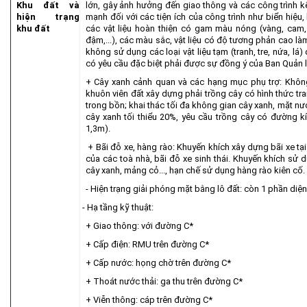
Khu đất và
lớn, gây ảnh hưởng đến giao thông và các công trình 
hiện trạng
mạnh đối với các tiện ích của công trình như biển hiệu
khu đất
các vật liệu hoàn thiện có gam màu nóng (vàng, cam, 
đậm,...), các màu sắc, vật liệu có độ tương phản cao l
không sử dụng các loại vật liệu tạm (tranh, tre, nứa, l
có yêu cầu đặc biệt phải được sự đồng ý của Ban Quản l
+ Cây xanh cảnh quan và các hạng mục phụ trợ: Không
khuôn viên đất xây dựng phải trồng cây có hình thức tra
trong bồn; khai thác tối đa không gian cây xanh, mặt nước
cây xanh tối thiểu 20%, yêu cầu trồng cây có đường kín
1,3m).
+ Bãi đỗ xe, hàng rào: Khuyến khích xây dựng bãi xe tạ
của các toà nhà, bãi đỗ xe sinh thái. Khuyến khích sử 
cây xanh, mảng cỏ..., hạn chế sử dụng hàng rào kiên cố.
- Hiện trạng giải phóng mặt bằng lô đất: còn 1 phần di
- Hạ tầng kỹ thuật:
+ Giao thông: với đường C*
+ Cấp điện: RMU trên đường C*
+ Cấp nước: họng chờ trên đường C*
+ Thoát nước thải: ga thu trên đường C*
+ Viễn thông: cáp trên đường C*