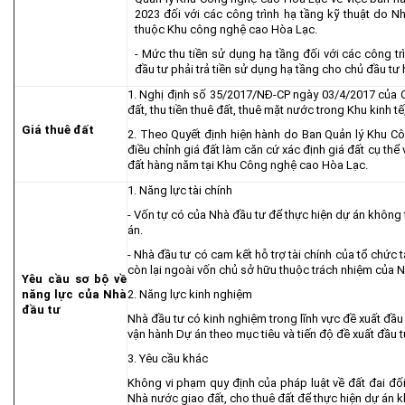
2023 đối với các công trình hạ tầng kỹ thuật do N
thuộc Khu công nghệ cao Hòa Lạc.
- Mức thu tiền sử dụng hạ tầng đối với các công tr
đầu tư phải trả tiền sử dụng hạ tầng cho chủ đầu tư 
1. Nghị định số 35/2017/NĐ-CP ngày 03/4/2017 của C
đất, thu tiền thuê đất, thuê mặt nước trong Khu kinh 
Giá thuê đất
2. Theo Quyết định hiện hành do Ban Quản lý Khu C
điều chỉnh giá đất làm căn cứ xác định giá đất cụ thể 
đất hàng năm tại Khu Công nghệ cao Hòa Lạc.
1. Năng lực tài chính
- Vốn tự có của Nhà đầu tư để thực hiện dự án khôn
án.
- Nhà đầu tư có cam kết hỗ trợ tài chính của tổ chức t
còn lại ngoài vốn chủ sở hữu thuộc trách nhiệm của N
Yêu cầu sơ bộ về
năng lực của Nhà
2. Năng lực kinh nghiệm
đầu tư
Nhà đầu tư có kinh nghiệm trong lĩnh vực đề xuất đầu 
vận hành Dự án theo mục tiêu và tiến độ đề xuất đầu t
3. Yêu cầu khác
Không vi phạm quy định của pháp luật về đất đai đố
Nhà nước giao đất, cho thuê đất để thực hiện dự án k