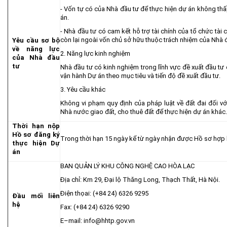
- Vốn tự có của Nhà đầu tư để thực hiện dự án không t
án.
- Nhà đầu tư có cam kết hỗ trợ tài chính của tổ chức tài c
còn lại ngoài vốn chủ sở hữu thuộc trách nhiệm của Nhà đ
Yêu cầu sơ bộ
về năng lực
2. Năng lực kinh nghiệm
của Nhà đầu
tư
Nhà đầu tư có kinh nghiệm trong lĩnh vực đề xuất đầu tư 
vận hành Dự án theo mục tiêu và tiến độ đề xuất đầu tư.
3. Yêu cầu khác
Không vi phạm quy định của pháp luật về đất đai đối v
Nhà nước giao đất, cho thuê đất để thực hiện dự án khác.
Thời hạn nộp
Hồ sơ đăng ký
Trong thời hạn 15 ngày kể từ ngày nhận được Hồ sơ hợp l
thực hiện Dự
án
BAN QUẢN LÝ KHU CÔNG NGHỆ CAO HÒA LẠC
Địa chỉ: Km 29, Đại lộ Thăng Long, Thạch Thất, Hà Nội.
Điện thọai: (+84 24) 6326 9295
Đầu mối liên
hệ
Fax: (+84 24) 6326 9290
E–mail:
info@hhtp.gov.vn