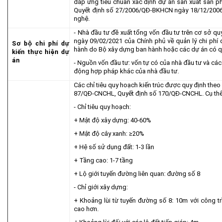
đáp ứng tiêu chuẩn xác định dự án sản xuất sản 
Quyết định số 27/2006/QĐ-BKHCN ngày 18/12/2006
nghệ.
- Nhà đầu tư đề xuất tổng vốn đầu tư trên cơ sở qu
ngày 09/02/2021 của Chính phủ về quản lý chi phí 
Sơ bộ chi phí dự
hành do Bộ xây dựng ban hành hoặc các dự án có qu
kiến thực hiện dự
án
- Nguồn vốn đầu tư: vốn tự có của nhà đầu tư và cá
động hợp pháp khác của nhà đầu tư.
Các chỉ tiêu quy hoạch kiến trúc được quy định theo
87/QĐ-CNCHL, Quyết định số 170/QĐ-CNCHL. Cụ thể
- Chỉ tiêu quy hoạch:
+ Mật độ xây dựng: 40-60%
+ Mật độ cây xanh: ≥20%
+ Hệ số sử dụng đất: 1-3 lần
+ Tầng cao: 1-7 tầng
+ Lộ giới tuyến đường liên quan: đường số 8
- Chỉ giới xây dựng:
+ Khoảng lùi từ tuyến đường số 8: 10m với công trì
cao hơn.