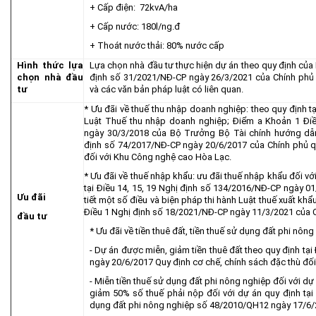
+ Cấp điện: 72kvA/ha
+ Cấp nước: 180l/ng.đ
+ Thoát nước thải: 80% nước cấp
Hình thức lựa
Lựa chọn nhà đầu tư thực hiện dự án theo quy định của
chọn nhà đầu
định số 31/2021/NĐ-CP ngày 26/3/2021 của Chính phủ 
tư
và các văn bản pháp luật có liên quan.
* Ưu đãi về thuế thu nhập doanh nghiệp: theo quy định t
Luật Thuế thu nhập doanh nghiệp; Điểm a Khoản 1 Đi
ngày 30/3/2018 của Bộ Trưởng Bộ Tài chính hướng dẫ
định số 74/2017/NĐ-CP ngày 20/6/2017 của Chính phủ qu
đối với Khu Công nghệ cao Hòa Lạc.
* Ưu đãi về thuế nhập khẩu: ưu đãi thuế nhập khẩu đối v
tại Ðiều 14, 15, 19 Nghị định số 134/2016/NÐ-CP ngày 01
Ưu đãi
tiết một số điều và biện pháp thi hành Luật thuế xuất kh
Điều 1 Nghị định số 18/2021/NĐ-CP ngày 11/3/2021 của 
đầu tư
* Ưu đãi về tiền thuê đất, tiền thuế sử dụng đất phi nôn
- Dự án được miễn, giảm tiền thuê đất theo quy định tạ
ngày 20/6/2017 Quy định cơ chế, chính sách đặc thù đố
- Miễn tiền thuế sử dụng đất phi nông nghiệp đối với dự
giảm 50% số thuế phải nộp đối với dự án quy định tại
dụng đất phi nông nghiệp số 48/2010/QH12 ngày 17/6/