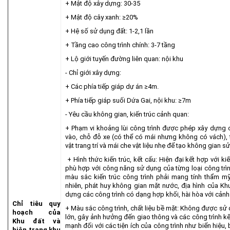
+ Mật độ xây dựng: 30-35
+ Mật độ cây xanh: ≥20%
+ Hệ số sử dụng đất: 1-2,1 lần
+ Tầng cao công trình chính: 3-7 tầng
+ Lộ giới tuyến đường liên quan: nội khu
- Chỉ giới xây dựng:
+ Các phía tiếp giáp dự án ≥4m.
+ Phía tiếp giáp suối Dứa Gai, nội khu: ≥7m
- Yêu cầu không gian, kiến trúc cảnh quan:
+ Phạm vi khoảng lùi công trình được phép xây dựng cá
vào, chỗ đỗ xe (có thể có mái nhưng không có vách), t
vật trang trí và mái che vật liệu nhẹ để tạo không gian s
+ Hình thức kiến trúc, kết cấu: Hiện đại kết hợp với ki
phù hợp với công năng sử dụng của từng loại công trìn
màu sắc kiến trúc công trình phải mang tính thẩm mỹ
nhiên, phát huy không gian mặt nước, địa hình của Kh
dựng các công trình có dạng hợp khối, hài hòa với cảnh q
Chỉ tiêu quy
+ Màu sắc công trình, chất liệu bề mặt: Không được sử
hoạch của
lớn, gây ảnh hưởng đến giao thông và các công trình 
Khu đất và
mạnh đối với các tiện ích của công trình như biển hiệu,
hiện trạng khu