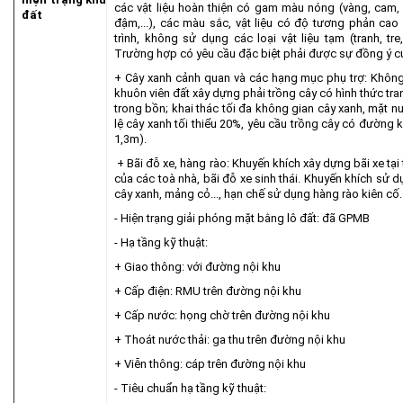
các vật liệu hoàn thiện có gam màu nóng (vàng, cam, 
đất
đậm,...), các màu sắc, vật liệu có độ tương phản c
trình, không sử dụng các loại vật liệu tạm (tranh, tr
Trường hợp có yêu cầu đặc biệt phải được sự đồng ý củ
+ Cây xanh cảnh quan và các hạng mục phụ trợ: Không
khuôn viên đất xây dựng phải trồng cây có hình thức tran
trong bồn; khai thác tối đa không gian cây xanh, mặt nư
lệ cây xanh tối thiểu 20%, yêu cầu trồng cây có đường kí
1,3m).
+ Bãi đỗ xe, hàng rào: Khuyến khích xây dựng bãi xe tạ
của các toà nhà, bãi đỗ xe sinh thái. Khuyến khích sử 
cây xanh, mảng cỏ..., hạn chế sử dụng hàng rào kiên cố.
- Hiện trạng giải phóng mặt bằng lô đất: đã GPMB
- Hạ tầng kỹ thuật:
+ Giao thông: với đường nội khu
+ Cấp điện: RMU trên đường nội khu
+ Cấp nước: họng chờ trên đường nội khu
+ Thoát nước thải: ga thu trên đường nội khu
+ Viễn thông: cáp trên đường nội khu
- Tiêu chuẩn hạ tầng kỹ thuật: