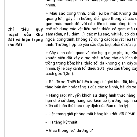
nhiên.
+ Màu sắc công trình, chất liệu bề mặt: Không đ
quang lớn, gây ảnh hưởng đến giao thông và các c
gam màu mạnh đối với các tiện ích của công trình 
chế sử dụng các vật liệu hoàn thiện có gam màu n
Chỉ tiêu quy
sẫm (đen, nâu đậm,...), các màu sắc, vật liệu có 
hoạch của Khu
ngoài công trình, không sử dụng các loại vật liệu tạm
đất và hiện trạng
trình. Trường hợp có yêu cầu đặc biệt phải được sự
khu đất
+ Cây xanh cảnh quan và các hạng mục phụ trợ: Kh
khuôn viên đất xây dựng phải trồng cây có hình th
trồng trong bồn; khai thác tối đa không gian cây x
nhiên, tỷ lệ cây xanh tối thiểu 20%, yêu cầu trồng câ
cách gốc 1,3m).
+ Bãi đỗ xe: Thiết kế bên trong chỉ giới khu đất, khu
tầng bán âm hoặc tầng 1 của các toà nhà, bãi đỗ xe s
+ Hàng rào: Khuyến khích sử dụng hình thức hàng r
hạn chế sử dụng hàng rào kiên cố (trường hợp nh
kiên cố tuân thủ theo quy định của Ban quản lý).
- Hiện trạng giải phóng mặt bằng khu đất: đã GPMB
- Hạ tầng kỹ thuật:
+ Giao thông: với đường 5*