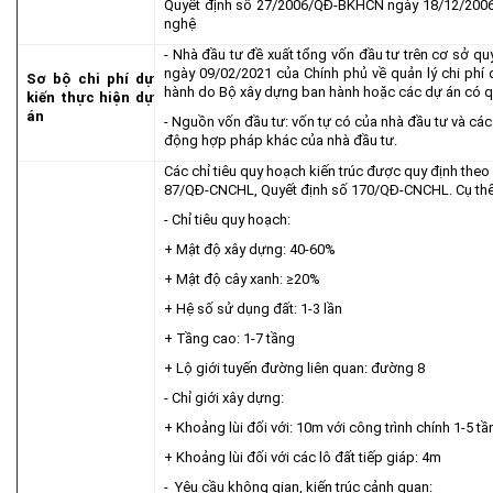
Quyết định số 27/2006/QĐ-BKHCN ngày 18/12/2006
Khu CNC Hòa Lạc
Liên kết
nghệ
Lao động
Liên hệ
- Nhà đầu tư đề xuất tổng vốn đầu tư trên cơ sở qu
ngày 09/02/2021 của Chính phủ về quản lý chi phí 
Môi trường
Sơ bộ chi phí dự
hành do Bộ xây dựng ban hành hoặc các dự án có qu
kiến thực hiện dự
Quy hoạch - Xây dựng
án
- Nguồn vốn đầu tư: vốn tự có của nhà đầu tư và cá
động hợp pháp khác của nhà đầu tư.
Ưu đãi đầu tư
Các chỉ tiêu quy hoạch kiến trúc được quy định theo
Công nghệ và Sản phẩm
87/QĐ-CNCHL, Quyết định số 170/QĐ-CNCHL. Cụ thể
Văn bản khác
- Chỉ tiêu quy hoạch:
+ Mật độ xây dựng: 40-60%
+ Mật độ cây xanh: ≥20%
+ Hệ số sử dụng đất: 1-3 lần
+ Tầng cao: 1-7 tầng
+ Lộ giới tuyến đường liên quan: đường 8
- Chỉ giới xây dựng:
+ Khoảng lùi đối với: 10m với công trình chính 1-5 t
+ Khoảng lùi đối với các lô đất tiếp giáp: 4m
- Yêu cầu không gian, kiến trúc cảnh quan: