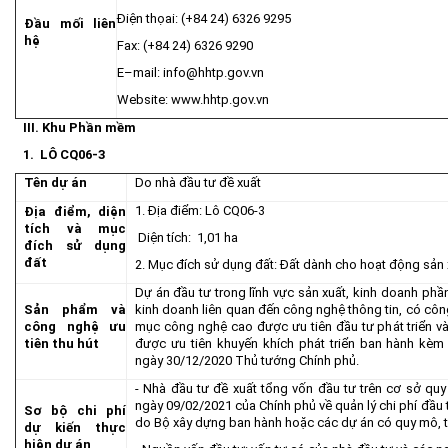
Điện thọai: (+84 24) 6326 9295
Đầu mối liên
hệ
Fax: (+84 24) 6326 9290
E–mail:
info@hhtp.gov.vn
Website:
www.hhtp.gov.vn
III.
Khu Phần mềm
1. LÔ CQ06-3
Tên dự án
Do nhà đầu tư đề xuất
1. Địa điểm: Lô CQ06-3
Địa điểm, diện
tích và mục
Diện tích: 1,01 ha
đích sử dụng
đất
2. Mục đích sử dụng đất: Đất dành cho hoạt động sản
Dự án đầu tư trong lĩnh vực sản xuất, kinh doanh ph
Sản phẩm và
kinh doanh liên quan đến công nghệ thông tin, có cô
công nghệ ưu
mục công nghệ cao được ưu tiên đầu tư phát triển
tiên thu hút
được ưu tiên khuyến khích phát triển ban hành kè
ngày 30/12/2020 Thủ tướng Chính phủ.
- Nhà đầu tư đề xuất tổng vốn đầu tư trên cơ sở quy
ngày 09/02/2021 của Chính phủ về quản lý chi phí đầu 
Sơ bộ chi phí
do Bộ xây dựng ban hành hoặc các dự án có quy mô, tí
dự kiến thực
hiện dự án