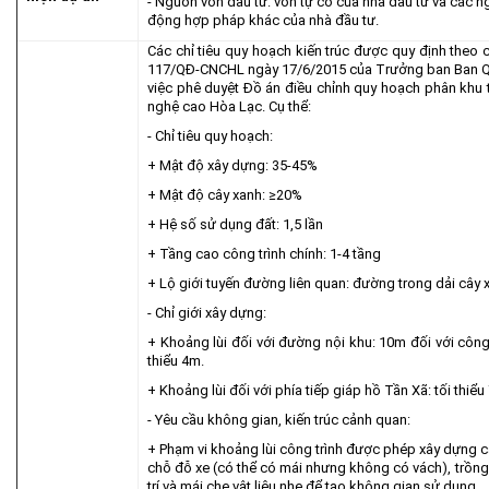
- Nguồn vốn đầu tư: vốn tự có của nhà đầu tư và các 
động hợp pháp khác của nhà đầu tư.
Các chỉ tiêu quy hoạch kiến trúc được quy định theo 
117/QĐ-CNCHL ngày 17/6/2015 của Trưởng ban Ban Q
việc phê duyệt Đồ án điều chỉnh quy hoạch phân khu
nghệ cao Hòa Lạc. Cụ thể:
- Chỉ tiêu quy hoạch:
+ Mật độ xây dựng: 35-45%
+ Mật độ cây xanh: ≥20%
+ Hệ số sử dụng đất: 1,5 lần
+ Tầng cao công trình chính: 1-4 tầng
+ Lộ giới tuyến đường liên quan: đường trong dải cây x
- Chỉ giới xây dựng:
+ Khoảng lùi đối với đường nội khu: 10m đối với công 
thiểu 4m.
+ Khoảng lùi đối với phía tiếp giáp hồ Tần Xã: tối thiể
- Yêu cầu không gian, kiến trúc cảnh quan:
+ Phạm vi khoảng lùi công trình được phép xây dựng các
chỗ đỗ xe (có thể có mái nhưng không có vách), trồng c
trí và mái che vật liệu nhẹ để tạo không gian sử dụng.