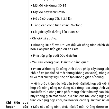
+ Mật độ xây dựng: 30-35
+ Mật độ cây xanh: ≥20%
+ Hệ số sử dụng đất: 1-2,1 lần
+ Tầng cao công trình chính: 3-7 tầng
+ Lộ giới tuyến đường liên quan: C*
- Chỉ giới xây dựng:
+ Khoảng lùi đối với C*: 7m đối với công trình chính đ
hơn. Các phía tiếp giáp dự án ≥4m.
+ Phía tiếp giáp suối Dứa Gai≥7m
- Yêu cầu không gian, kiến trúc cảnh quan:
+ Phạm vi khoảng lùi công trình được phép xây dựng các 
chỗ đỗ xe (có thể có mái nhưng không có vách), trồng câ
trí và mái che vật liệu nhẹ để tạo không gian sử dụng.
+ Hình thức kiến trúc, kết cấu: Hiện đại kết hợp với kiến
hợp với công năng sử dụng của từng loại công trình v
sắc kiến trúc công trình phải mang tính thẩm mỹ cao, hà
huy không gian mặt nước, địa hình của Khu công nghệ 
trình có dạng hợp khối, hài hòa với cảnh quan thiên nhiên
Chỉ tiêu quy
hoạch của
+ Màu sắc công trình, chất liệu bề mặt: Không được sử