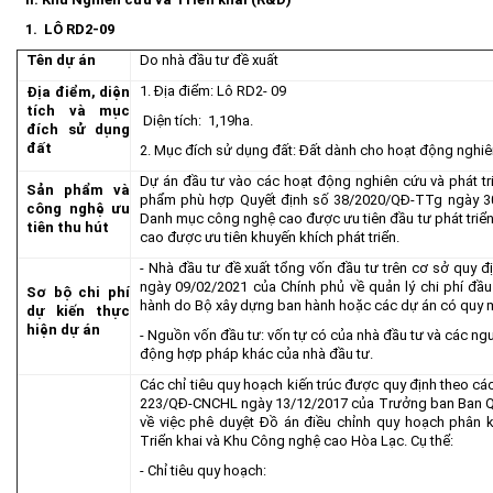
1
. LÔ RD
2
-
09
Tên dự án
Do nhà đầu tư đề xuất
1. Địa điểm: Lô RD2- 09
Địa điểm, diện
tích và mục
Diện tích: 1,19ha.
đích sử dụng
đất
2. Mục đích sử dụng đất: Đất dành cho hoạt động nghiên
Dự án đầu tư vào các hoạt động nghiên cứu và phát tr
Sản phẩm và
phẩm phù hợp Quyết định số 38/2020/QĐ-TTg ngày 30
công nghệ ưu
Danh mục công nghệ cao được ưu tiên đầu tư phát tri
tiên thu hút
cao được ưu tiên khuyến khích phát triển.
- Nhà đầu tư đề xuất tổng vốn đầu tư trên cơ sở quy đ
ngày 09/02/2021 của Chính phủ về quản lý chi phí đầu
Sơ bộ chi phí
hành do Bộ xây dựng ban hành hoặc các dự án có quy mô
dự kiến thực
hiện dự án
- Nguồn vốn đầu tư: vốn tự có của nhà đầu tư và các ng
động hợp pháp khác của nhà đầu tư.
Các chỉ tiêu quy hoạch kiến trúc được quy định theo cá
223/QĐ-CNCHL ngày 13/12/2017 của Trưởng ban Ban Q
về việc phê duyệt Đồ án điều chỉnh quy hoạch phân k
Triển khai và Khu Công nghệ cao Hòa Lạc. Cụ thể:
- Chỉ tiêu quy hoạch: