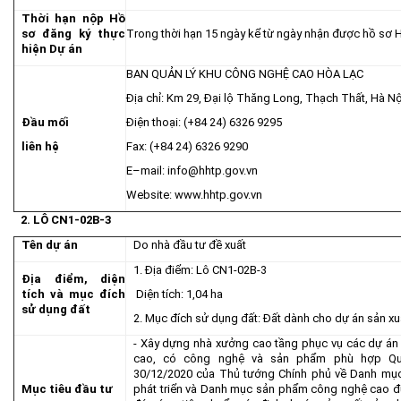
Thời hạn nộp Hồ
sơ đăng ký thực
Trong thời hạn 15 ngày kể từ ngày nhận được hồ sơ H
hiện Dự án
BAN QUẢN LÝ KHU CÔNG NGHỆ CAO HÒA LẠC
Địa chỉ: Km 29, Đại lộ Thăng Long, Thạch Thất, Hà Nộ
Đầu mối
Điện thoại: (+84 24) 6326 9295
liên hệ
Fax: (+84 24) 6326 9290
E–mail:
info@hhtp.gov.vn
Website:
www.hhtp.gov.vn
2.
LÔ
CN1-
02B-3
Tên dự án
Do nhà đầu tư đề xuất
1. Địa điểm: Lô CN1-02B-3
Địa điểm, diện
tích và mục đích
Diện tích: 1,04 ha
sử dụng đất
2. Mục đích sử dụng đất: Đất dành cho dự án sản x
- Xây dựng nhà xưởng cao tầng phục vụ các dự án
cao, có công nghệ và sản phẩm phù hợp Qu
30/12/2020 của Thủ tướng Chính phủ về Danh mục
Mục tiêu đầu tư
phát triển và Danh mục sản phẩm công nghệ cao đượ