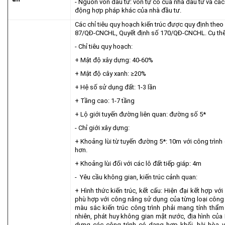
- Nguồn vốn đầu tư: vốn tự có của nhà đầu tư và cá
động hợp pháp khác của nhà đầu tư.
Các chỉ tiêu quy hoạch kiến trúc được quy định theo
87/QĐ-CNCHL, Quyết định số 170/QĐ-CNCHL. Cụ thể
- Chỉ tiêu quy hoạch:
+ Mật độ xây dựng: 40-60%
+ Mật độ cây xanh: ≥20%
+ Hệ số sử dụng đất: 1-3 lần
+ Tầng cao: 1-7 tầng
+ Lộ giới tuyến đường liên quan: đường số 5*
- Chỉ giới xây dựng:
+ Khoảng lùi từ tuyến đường 5*: 10m với công trình 
hơn.
+ Khoảng lùi đối với các lô đất tiếp giáp: 4m
- Yêu cầu không gian, kiến trúc cảnh quan:
+ Hình thức kiến trúc, kết cấu: Hiện đại kết hợp với
phù hợp với công năng sử dụng của từng loại công t
màu sắc kiến trúc công trình phải mang tính thẩm
nhiên, phát huy không gian mặt nước, địa hình của
dựng các công trình có dạng hợp khối, hài hòa vớ