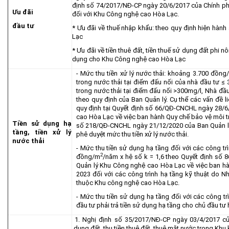
định số 74/2017/NĐ-CP ngày 20/6/2017 của Chính phủ
Ưu đãi
đối với Khu Công nghệ cao Hòa Lạc.
đầu tư
* Ưu đãi về thuế nhập khẩu: theo quy định hiện hà
Lạc
* Ưu đãi về tiền thuê đất, tiền thuế sử dụng đất phi 
dụng cho Khu Công nghệ cao Hòa Lạc
- Mức thu tiền xử lý nước thải: khoảng 3.700 đồng
trong nước thải tại điểm đấu nối của nhà đầu tư
trong nước thải tại điểm đấu nối >300mg/l, Nhà đầ
theo quy định của Ban Quản lý. Cụ thể các vấn đề l
quy định tại Quyết định số 66/QĐ-CNCHL ngày 28/
cao Hòa Lạc về việc ban hành Quy chế bảo vệ môi 
Tiền sử dụng hạ
số 218/QĐ-CNCHL ngày 21/12/2020 của Ban Quản l
tầng, tiền xử lý
phê duyệt mức thu tiền xử lý nước thải.
nước thải
- Mức thu tiền sử dụng hạ tầng đối với các công t
2
đồng/m
/năm x hệ số k = 1,6 theo Quyết định số
Quản lý Khu Công nghệ cao Hòa Lạc về việc ban h
2023 đối với các công trình hạ tầng kỹ thuật do N
thuộc Khu công nghệ cao Hòa Lạc.
- Mức thu tiền sử dụng hạ tầng đối với các công tr
đầu tư phải trả tiền sử dụng hạ tầng cho chủ đầu tư 
1. Nghị định số 35/2017/NĐ-CP ngày 03/4/2017 củ
dụng đất, thu tiền thuê đất, thuê mặt nước trong Khu 