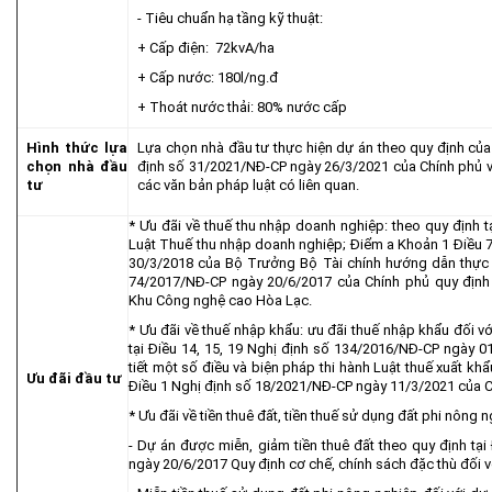
- Tiêu chuẩn hạ tầng kỹ thuật:
+ Cấp điện: 72kvA/ha
+ Cấp nước: 180l/ng.đ
+ Thoát nước thải: 80% nước cấp
Hình thức lựa
Lựa chọn nhà đầu tư thực hiện dự án theo quy định củ
chọn nhà đầu
định số 31/2021/NĐ-CP ngày 26/3/2021 của Chính phủ v
tư
các văn bản pháp luật có liên quan.
* Ưu đãi về thuế thu nhập doanh nghiệp: theo quy định t
Luật Thuế thu nhập doanh nghiệp; Điểm a Khoản 1 Điều
30/3/2018 của Bộ Trưởng Bộ Tài chính hướng dẫn thực 
74/2017/NĐ-CP ngày 20/6/2017 của Chính phủ quy định 
Khu Công nghệ cao Hòa Lạc.
* Ưu đãi về thuế nhập khẩu: ưu đãi thuế nhập khẩu đối v
tại Ðiều 14, 15, 19 Nghị định số 134/2016/NÐ-CP ngày 0
tiết một số điều và biện pháp thi hành Luật thuế xuất kh
Ưu đãi đầu tư
Điều 1 Nghị định số 18/2021/NĐ-CP ngày 11/3/2021 của 
* Ưu đãi về tiền thuê đất, tiền thuế sử dụng đất phi nông n
- Dự án được miễn, giảm tiền thuê đất theo quy định tạ
ngày 20/6/2017 Quy định cơ chế, chính sách đặc thù đối 