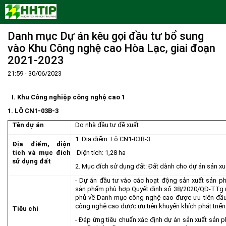
Danh mục Dự án kêu gọi đầu tư bổ sung
Trang Chủ
vào Khu Công nghệ cao Hòa Lạc, giai đoạn
Giới thiệu
2021-2023
Tin tức - sự kiện
Lịch sử hình thành và phát triển
21:59 - 30/06/2023
Quy hoạch
Tầm nhìn - Sứ mệnh
Ban Quản lý Khu
I.
Khu Công nghiệp
công nghệ cao
1
Ưu thế
Lãnh đạo Ban Quản lý
Chính sách mới
Quy hoạch tổng thể
1.
LÔ
CN1-03B-3
Nhà đầu tư
Cơ cấu tổ chức
Doanh nghiệp
Quy hoạch khu chức năng
Vị trí
Tên dự án
Do nhà đầu tư đề xuất
Hướng dẫn đầu tư
Chức năng, nhiệm vụ
Hợp tác quốc tế
Cơ sở hạ tầng
1. Địa điểm: Lô CN1-03B-3
Địa điểm, diện
Văn bản pháp luật
Đào tạo và Nghiên cứu
Cơ chế ưu đãi đầu tư
Trình tự, thủ tục đầu tư
tích và mục đích
Diện tích: 1,28 ha
sử dụng đất
Thông báo
Cách mạng công nghiệp lần thứ 4
Cơ chế Một cửa
Tiêu chí đầu tư
Các thủ tục hành chính
2. Mục đích sử dụng đất: Đất dành cho dự án sản x
- Dự án đầu tư vào các hoạt động sản xuất sản 
Dữ liệu mở
Nguồn nhân lực
Lĩnh vực đầu tư
Doanh nghiệp
Thông báo chung
sản phẩm phù hợp Quyết định số 38/2020/QĐ-TTg 
FAQs
Quản lý và vận hành dự án đầu tư
Đất đai
Tuyển dụng
phủ về Danh mục công nghệ cao được ưu tiên đầu
công nghệ cao được ưu tiên khuyến khích phát triển
Tiêu chí
Liên hệ - Liên kết
Đầu tư
Công khai ngân sách
- Đáp ứng tiêu chuẩn xác định dự án sản xuất sản 