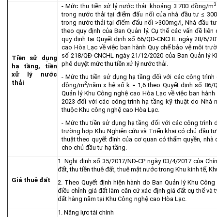
3
- Mức thu tiền xử lý nước thải: khoảng 3.700 đồng/m
trong nước thải tại điểm đấu nối của nhà đầu tư ≤ 
trong nước thải tại điểm đấu nối >300mg/l, Nhà đầu t
theo quy định của Ban Quản lý. Cụ thể các vấn đề liên
quy định tại Quyết định số 66/QĐ-CNCHL ngày 28/6/2
cao Hòa Lạc về việc ban hành Quy chế bảo vệ môi trư
số 218/QĐ-CNCHL ngày 21/12/2020 của Ban Quản lý K
Tiền sử dụng
phê duyệt mức thu tiền xử lý nước thải.
hạ tầng, tiền
xử lý nước
- Mức thu tiền sử dụng hạ tầng đối với các công trìn
thải
2
đồng/m
/năm x hệ số k = 1,6 theo Quyết định số 86
Quản lý Khu Công nghệ cao Hòa Lạc về việc ban hành
2023 đối với các công trình hạ tầng kỹ thuật do Nhà 
thuộc Khu công nghệ cao Hòa Lạc.
- Mức thu tiền sử dụng hạ tầng đối với các công trình 
trường hợp Khu Nghiên cứu và Triển khai có chủ đầu tư
thuật theo quyết định của cơ quan có thẩm quyền, nhà đ
cho chủ đầu tư hạ tầng.
1. Nghị định số 35/2017/NĐ-CP ngày 03/4/2017 của Chín
đất, thu tiền thuê đất, thuê mặt nước trong Khu kinh tế, 
Giá thuê đất
2. Theo Quyết định hiện hành do Ban Quản lý Khu Côn
điều chỉnh giá đất làm căn cứ xác định giá đất cụ thể và t
đất hàng năm tại Khu Công nghệ cao Hòa Lạc.
1. Năng lực tài chính