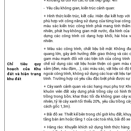
+ Khoảng lùi đối với các lô đất tiếp giáp: 4m
- Yêu cầu không gian, kiến trúc cảnh quan:
+ Hình thức kiến trúc, kết cấu: Hiện đại kết hợp với
phù hợp với công năng sử dụng của từng loại công t
màu sắc kiến trúc công trình phải mang tính thẩm
nhiên, phát huy không gian mặt nước, địa hình của
dựng các công trình có dạng hợp khối, hài hòa vớ
nhiên.
+ Màu sắc công trình, chất liệu bề mặt: Không đ
quang lớn, gây ảnh hưởng đến giao thông và các c
gam màu mạnh đối với các tiện ích của công trình 
chế sử dụng các vật liệu hoàn thiện có gam màu n
Chỉ tiêu quy
sẫm (đen, nâu đậm,...), các màu sắc, vật liệu có 
hoạch của Khu
ngoài công trình, không sử dụng các loại vật liệu tạm
đất và hiện trạng
trình. Trường hợp có yêu cầu đặc biệt phải được sự
khu đất
+ Cây xanh cảnh quan và các hạng mục phụ trợ: Kh
khuôn viên đất xây dựng phải trồng cây có hình th
trồng trong bồn; khai thác tối đa không gian cây x
nhiên, tỷ lệ cây xanh tối thiểu 20%, yêu cầu trồng câ
cách gốc 1,3m).
+ Bãi đỗ xe: Thiết kế bên trong chỉ giới khu đất, khu
tầng bán âm hoặc tầng 1 của các toà nhà, bãi đỗ xe s
+ Hàng rào: Khuyến khích sử dụng hình thức hàng r