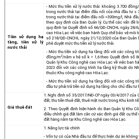
- Mức thu tiền xử lý nước thải: khoảng 3.700 đồng
trong nước thải tại điểm đấu nối của nhà đầu tư
trong nước thải tại điểm đấu nối >300mg/l, Nhà đầ
theo quy định của Ban Quản lý. Cụ thể các vấn đề l
quy định tại Quyết định số 66/QĐ-CNCHL ngày 28/
cao Hòa Lạc về việc ban hành Quy chế bảo vệ môi 
Tiền sử dụng hạ
số 218/QĐ-CNCHL ngày 21/12/2020 của Ban Quản l
tầng, tiền xử lý
phê duyệt mức thu tiền xử lý nước thải.
nước thải
- Mức thu tiền sử dụng hạ tầng đối với các công t
2
đồng/m
/năm x hệ số k = 1,6 theo Quyết định số
Quản lý Khu Công nghệ cao Hòa Lạc về việc ban h
2023 đối với các công trình hạ tầng kỹ thuật do N
thuộc Khu công nghệ cao Hòa Lạc.
- Mức thu tiền sử dụng hạ tầng đối với các công tr
đầu tư phải trả tiền sử dụng hạ tầng cho chủ đầu tư 
1. Nghị định số 35/2017/NĐ-CP ngày 03/4/2017 của C
đất, thu tiền thuê đất, thuê mặt nước trong Khu kinh 
Giá thuê đất
2. Theo Quyết định hiện hành do Ban Quản lý Khu C
điều chỉnh giá đất làm căn cứ xác định giá đất cụ thể 
đất hàng năm tại Khu Công nghệ cao Hòa Lạc.
1. Năng lực tài chính
- Vốn tự có của Nhà đầu tư để thực hiện dự án khôn