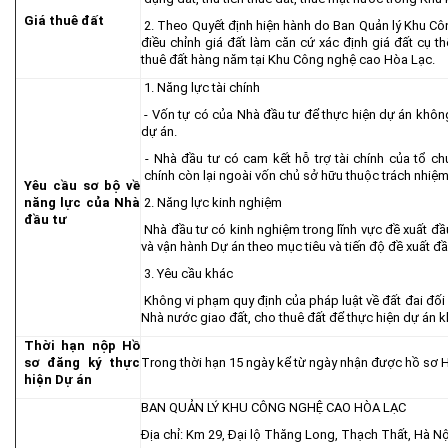
Giá thuê đất
2. Theo Quyết định hiện hành do Ban Quản lý Khu C
điều chỉnh giá đất làm căn cứ xác định giá đất cụ t
thuê đất hàng năm tại Khu Công nghệ cao Hòa Lạc.
1. Năng lực tài chính
- Vốn tự có của Nhà đầu tư để thực hiện dự án khô
dự án.
- Nhà đầu tư có cam kết hỗ trợ tài chính của tổ chứ
chính còn lại ngoài vốn chủ sở hữu thuộc trách nhiệm
Yêu cầu sơ bộ về
năng lực của Nhà
2. Năng lực kinh nghiệm
đầu tư
Nhà đầu tư có kinh nghiệm trong lĩnh vực đề xuất đầ
và vận hành Dự án theo mục tiêu và tiến độ đề xuất đầ
3. Yêu cầu khác
Không vi phạm quy định của pháp luật về đất đai đố
Nhà nước giao đất, cho thuê đất để thực hiện dự án k
Thời hạn nộp Hồ
sơ đăng ký thực
Trong thời hạn 15 ngày kể từ ngày nhận được hồ sơ H
hiện Dự án
BAN QUẢN LÝ KHU CÔNG NGHỆ CAO HÒA LẠC
Địa chỉ: Km 29, Đại lộ Thăng Long, Thạch Thất, Hà Nộ