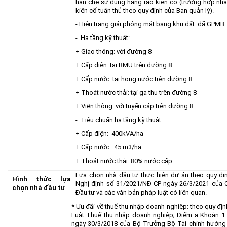
hạn chế sử dụng hàng rào kiên cố (trường hợp nh
kiên cố tuân thủ theo quy định của Ban quản lý).
- Hiện trạng giải phóng mặt bằng khu đất: đã GPMB
- Hạ tầng kỹ thuật:
+ Giao thông: với đường 8
+ Cấp điện: tại RMU trên đường 8
+ Cấp nước: tại họng nước trên đường 8
+ Thoát nước thải: tại ga thu trên đường 8
+ Viễn thông: với tuyến cáp trên đường 8
- Tiêu chuẩn hạ tầng kỹ thuật:
+ Cấp điện: 400kVA/ha
+ Cấp nước: 45 m3/ha
+ Thoát nước thải: 80% nước cấp
Lựa chọn nhà đầu tư thực hiện dự án theo quy đị
Hình thức lựa
Nghị định số 31/2021/NĐ-CP ngày 26/3/2021 của C
chọn nhà đầu tư
Đầu tư và các văn bản pháp luật có liên quan.
* Ưu đãi về thuế thu nhập doanh nghiệp: theo quy địn
Luật Thuế thu nhập doanh nghiệp; Điểm a Khoản 1
ngày 30/3/2018 của Bộ Trưởng Bộ Tài chính hướng