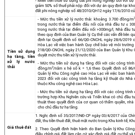
- Miễn tiền thuế sử dụng đất phi nông nghiệp đối với dự
giảm 50% số thuế phải nộp đối với dự án quy định tại kh
đất phi nông nghiệp số 48/2010/QH12 ngày 17/6/2010 củ
- Mức thu tiền xử lý nước thải: khoảng 3.700 đồng/m
trong nước thải tại điểm đấu nối của nhà đầu tư ≤ 
trong nước thải tại điểm đấu nối >300mg/l, Nhà đầu 
theo quy định của Ban Quản lý. Cụ thể các vấn đề liên q
định tại Quyết định số 66/QĐ-CNCHL ngày 28/6/2019 
Hòa Lạc về việc ban hành Quy chế bảo vệ môi trường
218/QĐ-CNCHL ngày 21/12/2020 của Ban Quản lý Khu 
Tiền sử dụng
duyệt mức thu tiền xử lý nước thải.
hạ tầng, tiền
xử lý nước
- Mức thu tiền sử dụng hạ tầng đối với các công trìn
thải
2
đồng/m
/năm x hệ số k = 1,6 theo Quyết định số 8
Quản lý Khu Công nghệ cao Hòa Lạc về việc ban hành
2023 đối với các công trình hạ tầng kỹ thuật do Nhà
thuộc Khu công nghệ cao Hòa Lạc.
- Mức thu tiền sử dụng hạ tầng đối với các công trình 
trường hợp Khu Nghiên cứu và Triển khai có chủ đầu t
thuật theo quyết định của cơ quan có thẩm quyền, nhà đ
cho chủ đầu tư hạ tầng.
1. Nghị định số 35/2017/NĐ-CP ngày 03/4/2017 của Chín
đất, thu tiền thuê đất, thuê mặt nước trong Khu kinh tế, K
Giá thuê đất
2. Theo Quyết định hiện hành do Ban Quản lý Khu Côn
điều chỉnh giá đất làm căn cứ xác định giá đất cụ thể và 