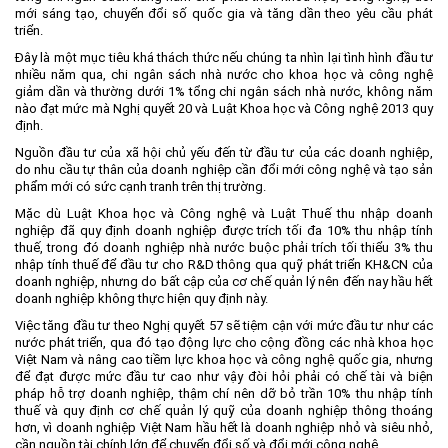
mới sáng tạo, chuyển đổi số quốc gia và tăng dần theo yêu cầu phát
triển.
Đây là một mục tiêu khá thách thức nếu chúng ta nhìn lại tình hình đầu tư
nhiều năm qua, chi ngân sách nhà nước cho khoa học và công nghệ
giảm dần và thường dưới 1% tổng chi ngân sách nhà nước, không năm
nào đạt mức mà Nghị quyết 20 và Luật Khoa học và Công nghệ 2013 quy
định.
Nguồn đầu tư của xã hội chủ yếu đến từ đầu tư của các doanh nghiệp,
do nhu cầu tự thân của doanh nghiệp cần đổi mới công nghệ và tạo sản
phẩm mới có sức cạnh tranh trên thị trường.
Mặc dù Luật Khoa học và Công nghệ và Luật Thuế thu nhập doanh
nghiệp đã quy định doanh nghiệp được trích tối đa 10% thu nhập tính
thuế, trong đó doanh nghiệp nhà nước buộc phải trích tối thiểu 3% thu
nhập tính thuế để đầu tư cho R&D thông qua quỹ phát triển KH&CN của
doanh nghiệp, nhưng do bất cập của cơ chế quản lý nên đến nay hầu hết
doanh nghiệp không thực hiện quy định này.
Việc tăng đầu tư theo Nghị quyết 57 sẽ tiệm cận với mức đầu tư như các
nước phát triển, qua đó tạo động lực cho cộng đồng các nhà khoa học
Việt Nam và nâng cao tiềm lực khoa học và công nghệ quốc gia, nhưng
để đạt được mức đầu tư cao như vậy đòi hỏi phải có chế tài và biện
pháp hỗ trợ doanh nghiệp, thậm chí nên dỡ bỏ trần 10% thu nhập tính
thuế và quy định cơ chế quản lý quỹ của doanh nghiệp thông thoáng
hơn, vì doanh nghiệp Việt Nam hầu hết là doanh nghiệp nhỏ và siêu nhỏ,
cần nguồn tài chính lớn để chuyển đổi số và đổi mới công nghệ.