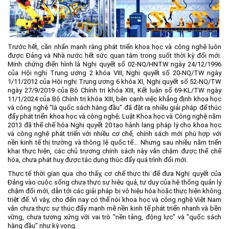
Môi trường
Quy hoạch - Xây dựng
Ưu đãi đầu tư
Trước hết, cần nhấn mạnh rằng phát triển khoa học và công nghệ luôn
được Đảng và Nhà nước hết sức quan tâm trong suốt thời kỳ đổi mới.
Công nghệ và Sản phẩm
Minh chứng điển hình là Nghị quyết số 02-NQ/HNTW ngày 24/12/1996
của Hội nghị Trung ương 2 khóa VIII, Nghị quyết số 20-NQ/TW ngày
Văn bản khác
1/11/2012 của Hội nghị Trung ương 6 khóa XI, Nghị quyết số 52-NQ/TW
ngày 27/9/2019 của Bộ Chính trị khóa XIII, Kết luận số 69-KL/TW ngày
11/1/2024 của Bộ Chính trị khóa XIII, bên cạnh việc khẳng định khoa học
và công nghệ "là quốc sách hàng đầu" đã đặt ra nhiều giải pháp để thúc
đẩy phát triển khoa học và công nghệ; Luật Khoa học và Công nghệ năm
2013 đã thể chế hóa Nghị quyết 20 tạo hành lang pháp lý cho khoa học
và công nghệ phát triển với nhiều cơ chế, chính sách mới phù hợp với
nền kinh tế thị trường và thông lệ quốc tế… Nhưng sau nhiều năm triển
khai thực hiện, các chủ trương chính sách này vẫn chậm được thể chế
hóa, chưa phát huy được tác dụng thúc đẩy quá trình đổi mới.
Thực tế thời gian qua cho thấy, cơ chế thực thi để đưa Nghị quyết của
Đảng vào cuộc sống chưa thực sự hiệu quả, tư duy của hệ thống quản lý
chậm đổi mới, dẫn tới các giải pháp bị vô hiệu hóa hoặc thực hiện không
triệt để. Vì vậy, cho đến nay có thể nói khoa học và công nghệ Việt Nam
vẫn chưa thực sự thúc đẩy mạnh mẽ nền kinh tế phát triển nhanh và bền
vững, chưa tương xứng với vai trò "nền tảng, động lực" và "quốc sách
hàng đầu" như kỳ vọng.