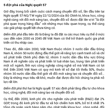
5 đột phá của Nghị quyết 57
Giờ đây, trong bối cảnh cuộc cách mạng chuyển đổi số, lần đầu tiên tại
Nghị quyết 57-NQ/TW ngày 22/12/2024 của Bộ Chính trị, khoa học, công
nghệ cùng với đổi mới sáng tạo, chuyển đổi số được đặt lên vị trí "là đột
phá quan trọng hàng đầu" với những mục tiêu quan trọng, cụ thể cùng
các giải pháp quyết liệt chưa từng có.
Điểm đột phá đầu tiên
đó là Đảng ta đã đặt ra các mục tiêu cụ thể ở mức
cao đến năm 2030 và 2045 để Việt Nam có thể trở thành quốc gia phát
triển có thu nhập cao.
Theo đó, đến năm 2030, Việt Nam thuộc nhóm 3 nước dẫn đầu Đông
Nam Á, nhóm 50 nước đứng đầu thế giới về năng lực cạnh tranh số và chỉ
số phát triển Chính phủ điện tử; nhóm 3 nước dẫn đầu khu vực Đông
Nam Á về nghiên cứu và phát triển trí tuệ nhân tạo, trung tâm phát triển
một số ngành, lĩnh vực công nghiệp công nghệ số mà Việt Nam có lợi
thế. Đến 2045 Việt Nam có quy mô kinh tế số đạt tối thiểu 50%, thuộc
nhóm 30 nước dẫn đầu thế giới về đổi mới sáng tạo và chuyển đổi số…
Đây là những mục tiêu rất khó, muốn đạt được đòi hỏi chúng ta phải nỗ
lực rất lớn.
Điểm đột phá thứ hai
là Nghị quyết 57 xác định phải tăng đầu tư cho khoa
học, công nghệ, đổi mới sáng tạo và chuyển đổi số.
Cụ thể, đến 2030, kinh phí chi cho nghiên cứu phát triển (R&D) đạt 2%
GDP, trong đó kinh phí từ đầu tư xã hội chiếm hơn 60%; bố trí ít nhất 3%
tổng chi ngân sách hằng năm cho phát triển khoa học, công nghệ, đổi