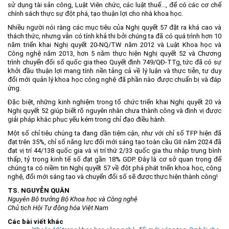
sử dụng tài sản công, Luật Viên chức, các luật thuế..., để có các cơ chế
chính sách thực sự đột phá, tạo thuận lợi cho nhà khoa học.
Nhiều người nói rằng các mục tiêu của Nghị quyết 57 đặt ra khá cao và
thách thức, nhưng vẫn có tính khả thi bởi chúng ta đã có quá trình hơn 10
năm triển khai Nghị quyết 20-NQ/TW năm 2012 và Luật Khoa học và
Công nghệ năm 2013, hơn 5 năm thực hiện Nghị quyết 52 và Chương
trình chuyển đổi số quốc gia theo Quyết định 749/QĐ-TTg, tức đã có sự
khởi đầu thuận lợi mang tính nền tảng cả về lý luận và thực tiễn, tư duy
đổi mới quản lý khoa học công nghệ đã phần nào được chuẩn bị và đáp
ứng.
Đặc biệt, những kinh nghiệm trong tổ chức triển khai Nghị quyết 20 và
Nghị quyết 52 giúp biết rõ nguyên nhân chưa thành công và định vị được
giải pháp khắc phục yếu kém trong chỉ đạo điều hành.
Một số chỉ tiêu chúng ta đang dần tiệm cận, như với chỉ số TFP hiện đã
đạt trên 35%, chỉ số năng lực đổi mới sáng tạo toàn cầu GII năm 2024 đã
đạt vị trí 44/138 quốc gia và vị trí thứ 2/33 quốc gia thu nhập trung bình
thấp, tỷ trọng kinh tế số đạt gần 18% GDP. Đây là cơ sở quan trọng để
chúng ta có niềm tin Nghị quyết 57 về đột phá phát triển khoa học, công
nghệ, đổi mới sáng tạo và chuyển đổi số sẽ được thực hiện thành công!
TS. NGUYỄN QUÂN
Nguyên Bộ trưởng Bộ Khoa học và Công nghệ
Chủ tịch Hội Tự động hóa Việt Nam
Các bài viết khác