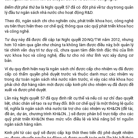
Điểm đột phá thứ ba
là Nghị quyết 57 đã có đột phá về tư duy trong quản
lý đầu tư ngân sách nhà nước cho hoạt động R&D.
Theo đó, ngân sách chi cho nghiên cứu, phát triển khoa học, công nghệ
ưu tiên thực hiện theo cơ chế quỹ, thông qua các quỹ phát triển khoa học
và công nghệ.
Tư duy này đã được đề cập tại Nghị quyết 20-NQ/TW năm 2012, nhưng
hơn 10 năm qua gần như chúng ta không làm được điều này, bởi quản lý
tài chính vẫn duy trì tư duy cũ, chưa quan tâm đến tính đặc thù của lĩnh
vực khoa học và công nghệ, đầu tư cho nó như lĩnh vực xây dựng cơ
bản.
Ví dụ quy định hiện nay là ngân sách chỉ được cấp cho nhiệm vụ đã được
cấp có thẩm quyền phê duyệt trước và thuộc danh mục các nhiệm vụ
trong dự toán ngân sách nhà nước năm trước, vì vậy các nhà khoa học
phải chờ đợi hàng năm mới được cấp kinh phí cho nhiệm vụ đã được đề
xuất và được phê duyệt.
Lần này, Nghị quyết 57 đã quy định rất cụ thể và nếu có sự chỉ đạo quyết
liệt, chắc chắn sẽ tạo ra sự thay đổi. Bởi cơ chế quỹ là một thông lệ quốc
tế, nghĩa là ngân sách nhà nước tài trợ cho các nhiệm vụ KH&CN (đề tài,
đề án, dự án, chương trình KH&CN…) sẽ được phân bổ trực tiếp cho các
quỹ phát triển KH&CN theo mức vốn điều lệ và khả năng bố trí nguồn
ngân sách hằng năm.
Kinh phí từ các quỹ sẽ được cấp kịp thời theo tiến độ phê duyệt nhiệm
vụ, được chuyển nguồn tự động và được quyết toán một lần khi kết thúc