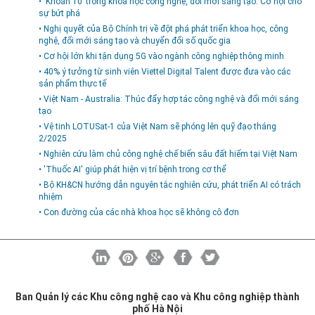
• ‘Khoán 10’ trong khoa học công nghệ, đổi mới sáng tạo: Cơ hội cho
sự bứt phá
• Nghị quyết của Bộ Chính trị về đột phá phát triển khoa học, công
nghệ, đổi mới sáng tạo và chuyển đổi số quốc gia
• Cơ hội lớn khi tận dụng 5G vào ngành công nghiệp thông minh
• 40% ý tưởng từ sinh viên Viettel Digital Talent được đưa vào các
sản phẩm thực tế
• Việt Nam - Australia: Thúc đẩy hợp tác công nghệ và đổi mới sáng
tạo
• Vệ tinh LOTUSat-1 của Việt Nam sẽ phóng lên quỹ đạo tháng
2/2025
• Nghiên cứu làm chủ công nghệ chế biến sâu đất hiếm tại Việt Nam
• 'Thuốc AI' giúp phát hiện vị trí bệnh trong cơ thể
• Bộ KH&CN hướng dẫn nguyên tắc nghiên cứu, phát triển AI có trách
nhiệm
• Con đường của các nhà khoa học sẽ không cô đơn
Ban Quản lý các Khu công nghệ cao và Khu công nghiệp thành
phố Hà Nội