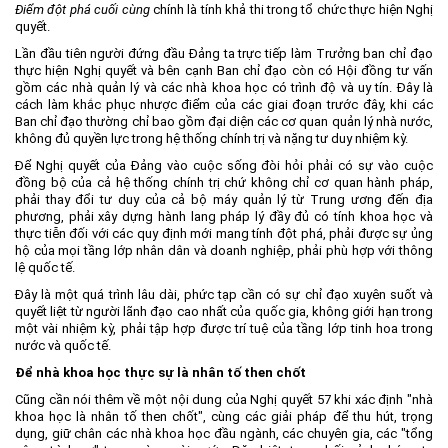
Điểm đột phá cuối cùng
chính là tính khả thi trong tổ chức thực hiện Nghị
quyết.
Lần đầu tiên người đứng đầu Đảng ta trực tiếp làm Trưởng ban chỉ đạo
thực hiện Nghị quyết và bên cạnh Ban chỉ đạo còn có Hội đồng tư vấn
gồm các nhà quản lý và các nhà khoa học có trình độ và uy tín. Đây là
cách làm khắc phục nhược điểm của các giai đoạn trước đây, khi các
Ban chỉ đạo thường chỉ bao gồm đại diện các cơ quan quản lý nhà nước,
không đủ quyền lực trong hệ thống chính trị và nặng tư duy nhiệm kỳ.
Để Nghị quyết của Đảng vào cuộc sống đòi hỏi phải có sự vào cuộc
đồng bộ của cả hệ thống chính trị chứ không chỉ cơ quan hành pháp,
phải thay đổi tư duy của cả bộ máy quản lý từ Trung ương đến địa
phương, phải xây dựng hành lang pháp lý đầy đủ có tính khoa học và
thực tiễn đối với các quy định mới mang tính đột phá, phải được sự ủng
hộ của mọi tầng lớp nhân dân và doanh nghiệp, phải phù hợp với thông
lệ quốc tế.
Đây là một quá trình lâu dài, phức tạp cần có sự chỉ đạo xuyên suốt và
quyết liệt từ người lãnh đạo cao nhất của quốc gia, không giới hạn trong
một vài nhiệm kỳ, phải tập hợp được trí tuệ của tầng lớp tinh hoa trong
nước và quốc tế.
Để nhà khoa học thực sự là nhân tố then chốt
Cũng cần nói thêm về một nội dung của Nghị quyết 57 khi xác định "nhà
khoa học là nhân tố then chốt", cùng các giải pháp để thu hút, trọng
dụng, giữ chân các nhà khoa học đầu ngành, các chuyên gia, các "tổng