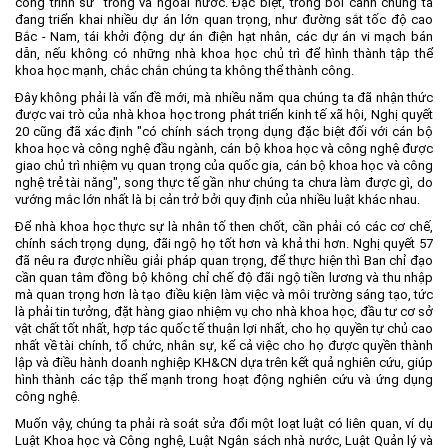
công trình sư" trong và ngoài nước. Đặc biệt, trong bối cảnh chúng ta
đang triển khai nhiều dự án lớn quan trọng, như đường sắt tốc độ cao
Bắc - Nam, tái khởi động dự án điện hạt nhân, các dự án vi mạch bán
dẫn, nếu không có những nhà khoa học chủ trì để hình thành tập thể
khoa học mạnh, chắc chắn chúng ta không thể thành công.
Đây không phải là vấn đề mới, mà nhiều năm qua chúng ta đã nhận thức
được vai trò của nhà khoa học trong phát triển kinh tế xã hội, Nghị quyết
20 cũng đã xác định "có chính sách trọng dụng đặc biệt đối với cán bộ
khoa học và công nghệ đầu ngành, cán bộ khoa học và công nghệ được
giao chủ trì nhiệm vụ quan trọng của quốc gia, cán bộ khoa học và công
nghệ trẻ tài năng", song thực tế gần như chúng ta chưa làm được gì, do
vướng mắc lớn nhất là bị cản trở bởi quy định của nhiều luật khác nhau.
Để nhà khoa học thực sự là nhân tố then chốt, cần phải có các cơ chế,
chính sách trọng dụng, đãi ngộ họ tốt hơn và khả thi hơn. Nghị quyết 57
đã nêu ra được nhiều giải pháp quan trọng, để thực hiện thì Ban chỉ đạo
cần quan tâm đồng bộ không chỉ chế độ đãi ngộ tiền lương và thu nhập
mà quan trọng hơn là tạo điều kiện làm việc và môi trường sáng tạo, tức
là phải tin tưởng, đặt hàng giao nhiệm vụ cho nhà khoa học, đầu tư cơ sở
vật chất tốt nhất, hợp tác quốc tế thuận lợi nhất, cho họ quyền tự chủ cao
nhất về tài chính, tổ chức, nhân sự, kể cả việc cho họ được quyền thành
lập và điều hành doanh nghiệp KH&CN dựa trên kết quả nghiên cứu, giúp
hình thành các tập thể mạnh trong hoạt động nghiên cứu và ứng dụng
công nghệ.
Muốn vậy, chúng ta phải rà soát sửa đổi một loạt luật có liên quan, ví dụ
Luật Khoa học và Công nghệ, Luật Ngân sách nhà nước, Luật Quản lý và