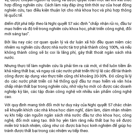
hợp đồng nghiên cứu. Cách làm này đáp ứng tính thời sự của hoạt động
nghiên cứu, tạo điều kiện thuận lợi cho nhà khoa học và phù hợp thông
lệ quốc tế.
Điểm đột phá tiếp theo
là Nghị quyết 57 xác định "chấp nhận rủi ro, đầu tư
mạo hiểm và độ trễ trong nghiên cứu khoa học, phát triển công nghệ, đổi
mới sáng tạo".
Bởi lâu nay các cơ quan quản lý và dư luận xã hội đều quan niệm các
nhiệm vụ nghiên cứu được nhà nước tài trợ phải thành công 100%, và nếu
không thành công sẽ bị coi là lãng phí, gây thất thoát ngân sách nhà
nước.
Nhưng thực tế làm nghiên cứu là phải tìm ra cái mới, vì thế luôn tiềm ẩn
khả năng thất bại, và ngay cả các nước phát triển thì tỷ lệ các đề tài thành
công được áp dụng vào thực tiễn cũng chỉ khoảng 20-30%. Đó cũng là lý
do các nước phát triển có hệ thống quỹ đầu tư mạo hiểm và văn hóa
chấp nhận thất bại trong nghiên cứu, nhờ vậy họ mới có được các doanh
nghiệp kỳ lân, các tập đoàn công nghệ với nhiều sản phẩm công nghệ
cao.
Với quy định mang tính đổi mới tư duy này của Nghị quyết 57 chắc chắn
sẽ khuyến khích các nhà khoa học dám nghĩ, dám làm, dám nhận nhiệm
vụ khi tiếp cận nguồn ngân sách nhà nước đầu tư cho khoa học, công
nghệ, đổi mới sáng tạo. Bởi họ yên tâm rằng nếu thất bại họ sẽ được
miễn trừ trách nhiệm, cũng như có được bài học kinh nghiệm để giúp họ
tránh được thất bại trong các nhiệm vụ tiếp theo.