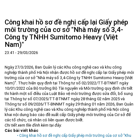
Trang Chủ
Giới thiệu
▼
Công khai hồ sơ đề nghị cấp lại Giấy phép
Tin tức - sự kiện
Lịch sử hình thành và phát triển
▼
môi trường của cơ sở "Nhà máy số 3,4-
Công ty TNHH Sumitomo Heavy (Việt
Quy hoạch
Tầm nhìn - Sứ mệnh
Ban Quản lý Khu
▼
Nam)"
Ưu thế
Lãnh đạo Ban Quản lý
Chính sách mới
Quy hoạch tổng thể
▼
23:41 - 29/03/2026
Nhà đầu tư
Cơ cấu tổ chức
Doanh nghiệp
Quy hoạch khu chức năng
Vị trí
Hướng dẫn đầu tư
Chức năng, nhiệm vụ
Hợp tác quốc tế
Cơ sở hạ tầng
▼
Ngày 27/3/2026, Ban Quản lý các Khu công nghệ cao và khu công
nghiệp thành phố Hà Nội nhận được hồ sơ đề nghị cấp lại Giấy phép môi
Văn bản pháp luật
Đào tạo và Nghiên cứu
Cơ chế ưu đãi đầu tư
Trình tự, thủ tục đầu tư
▼
trường của cơ sở "Nhà máy số 3,4-Công ty TNHH Sumitomo Heavy (Việt
Nam)". Thực hiện quy định tại Thông tư số 02/2022/TT-BTNMT ngày
Thông báo
Cách mạng công nghiệp lần thứ 4
Cơ chế Một cửa
Tiêu chí đầu tư
Các thủ tục hành chính
▼
10/01/2022 của Bộ trưởng Bộ Tài nguyên và Môi trường quy định chi tiết
thi hành một số điều của Luật Bảo vệ môi trường được sửa đổi, bổ sung
Dữ liệu mở
Nguồn nhân lực
Lĩnh vực đầu tư
Doanh nghiệp
Thông báo chung
tại Thông tư số 07/2025/TT-BTNMT ngày 28 tháng 02 năm 2025 và
Thông tư số 09/2026/TT-BNNMT ngày 29 tháng 01 năm 2026, Ban Quản
FAQs
Quản lý và vận hành dự án đầu tư
Đất đai
Tuyển dụng
lý các Khu công nghệ cao và Khu công nghiệp thành phố Hà Nội công
khai nội dung báo cáo đề xuất cấp Giấy phép môi trường của Cơ sở để
Liên hệ - Liên kết
Đầu tư
Công khai ngân sách
▼
các tổ chức, cá nhân có liên quan được biết.
Chi tiết xem file đính kèm tại đây.
Khu CNC Hòa Lạc
Liên kết
Các bài viết khác
• Công khai hồ sơ đề nghị cấp Giấy phép môi trường của cơ sở "Khu
Lao động
Liên hệ