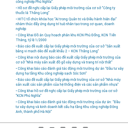
công nghiệp Phú Nghĩa".
Môi trường
• Hồ sơ đề nghị cấp lại Giấy phép môi trường của cơ sở "Công ty
thuốc lá Thăng Long"
Quy hoạch - Xây dựng
• HITC tổ chức khóa học “AI trong Quản trị và Điều hành hiện đại”
nhằm thúc đẩy ứng dụng trí tuệ nhân tạo trong cơ quan, doanh
Ưu đãi đầu tư
nghiệp
Công nghệ và Sản phẩm
• Công khai Đồ án Quy hoạch phân khu KCN Phù Đổng, KCN Tiến
Thắng, tỷ lệ 1/2000
Văn bản khác
• Báo cáo đề xuất cấp lại Giấy phép môi trường của cơ sở "Sản xuất
bảng vi mạch dẻo để xuất khẩu 2 – KCN Thăng Long"
• Công khai nội dung báo cáo đề xuất cấp Giấy phép môi trường của
cơ sở "Nhà máy sản xuất đồ gỗ xây dựng và trang trí nội thất”
• Công khai báo cáo đánh giá tác động môi trường dự án “Đầu tư xây
dựng hạ tầng Khu công nghiệp sạch Sóc Sơn”
• Báo cáo đề xuất cấp lại Giấy phép môi trường của cơ sở "Nhà máy
sản xuất các sản phẩm của hệ thống điện và các sản phẩm nhựa"
• Công khai hồ sơ đề nghị cấp lại Giấy phép môi trường của cơ sở
"KCN Phú Nghĩa"
• Công khai báo cáo đánh giá tác động môi trường của dự án: “Đầu
tư xây dựng và kinh doanh kết cấu hạ tầng Khu công nghiệp Đông
Anh, thành phố Hà Nội”