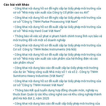
Các bài viết khác
Môi trường
• Công khai nội dung hồ sơ đề nghị cấp lại Giấy phép môi trường của
cơ sở “Nhà máy sản xuất của Công ty Cổ phần cao su AVI”
Quy hoạch - Xây dựng
• Công khai nội dung hồ sơ đề nghị cấp lại Giấy phép môi trường của
Ưu đãi đầu tư
cơ sở "Công ty TNHH Parker Processing Việt Nam"
• Công khai nội dung hồ sơ đề xuất cấp lại Giấy phép môi trường của
Công nghệ và Sản phẩm
cơ sở “Nhà máy Hard Coat Việt Nam”
Văn bản khác
• Thông báo về việc xử phạt vi phạm hành chính trong lĩnh vực bảo vệ
môi trường đối với một số doanh nghiệp
• Công khai nội dung hồ sơ đề xuất cấp lại Giấy phép môi trường của
Cơ sở: Công ty TNHH Nidec Instruments (Hà Nội)
• Công khai nội dung hồ sơ đề xuất cấp lại Giấy phép môi trường của
cơ sở “Nhà máy sản xuất các sản phẩm của hệ thống điện và các
sản phẩm nhựa”
• Công khai nội dung báo cáo đề xuất cấp lại Giấy phép môi trường
của dự án “Nâng công suất Nhà máy số 1 và số 2 - Công ty TNHH
Sumitomo Heavy Industries (Việt Nam)”
• Công khai nội dung hồ sơ đề xuất cấp lại Giấy phép môi trường của
cơ sở "Công ty TNHH Honest Việt Nam"
• Thông báo Kết quả tuyển dụng hợp đồng chuyên môn, nghiệp vụ
thuộc Ban Quản lý các Khu công nghệ cao và Khu công nghiệp thành
phố Hà Nội đợt 2, năm 2025
• Công khai nội dung báo cáo đề xuất cấp Giấy phép môi trường của