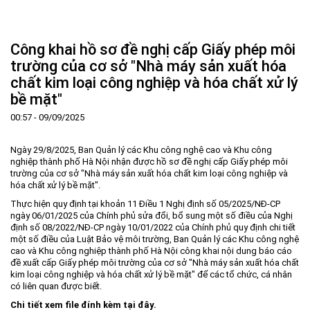
Trang Chủ
Giới thiệu
▼
Công khai hồ sơ đề nghị cấp Giấy phép môi
Tin tức - sự kiện
Lịch sử hình thành và phát triển
▼
trường của cơ sở "Nhà máy sản xuất hóa
chất kim loại công nghiệp và hóa chất xử lý
Quy hoạch
Tầm nhìn - Sứ mệnh
Ban Quản lý Khu
▼
bề mặt"
Ưu thế
Lãnh đạo Ban Quản lý
Chính sách mới
Quy hoạch tổng thể
▼
00:57 - 09/09/2025
Nhà đầu tư
Cơ cấu tổ chức
Doanh nghiệp
Quy hoạch khu chức năng
Vị trí
Hướng dẫn đầu tư
Chức năng, nhiệm vụ
Hợp tác quốc tế
Cơ sở hạ tầng
▼
Ngày 29/8/2025, Ban Quản lý các Khu công nghệ cao và Khu công
nghiệp thành phố Hà Nội nhận được hồ sơ đề nghị cấp Giấy phép môi
Văn bản pháp luật
Đào tạo và Nghiên cứu
Cơ chế ưu đãi đầu tư
Trình tự, thủ tục đầu tư
▼
trường của cơ sở "Nhà máy sản xuất hóa chất kim loại công nghiệp và
hóa chất xử lý bề mặt".
Thông báo
Cách mạng công nghiệp lần thứ 4
Cơ chế Một cửa
Tiêu chí đầu tư
Các thủ tục hành chính
▼
Thực hiện quy định tại khoản 11 Điều 1 Nghị định số 05/2025/NĐ-CP
Dữ liệu mở
Nguồn nhân lực
Lĩnh vực đầu tư
Doanh nghiệp
Thông báo chung
ngày 06/01/2025 của Chính phủ sửa đổi, bổ sung một số điều của Nghị
định số 08/2022/NĐ-CP ngày 10/01/2022 của Chính phủ quy định chi tiết
FAQs
Quản lý và vận hành dự án đầu tư
Đất đai
Tuyển dụng
một số điều của Luật Bảo vệ môi trường, Ban Quản lý các Khu công nghệ
cao và Khu công nghiệp thành phố Hà Nội công khai nội dung báo cáo
Liên hệ - Liên kết
Đầu tư
Công khai ngân sách
▼
đề xuất cấp Giấy phép môi trường của cơ sở "Nhà máy sản xuất hóa chất
kim loại công nghiệp và hóa chất xử lý bề mặt" để các tổ chức, cá nhân
Khu CNC Hòa Lạc
Liên kết
có liên quan được biết.
Lao động
Liên hệ
Chi tiết xem file đính kèm tại đây.