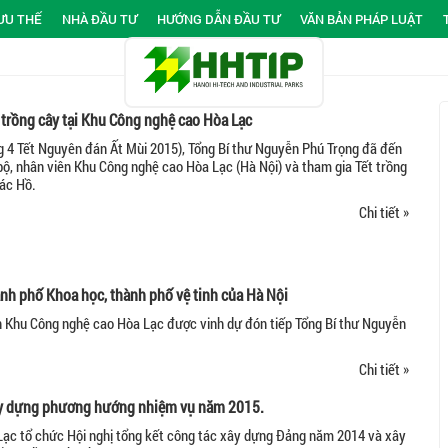
ƯU THẾ
NHÀ ĐẦU TƯ
HƯỚNG DẪN ĐẦU TƯ
VĂN BẢN PHÁP LUẬT
 trồng cây tại Khu Công nghệ cao Hòa Lạc
 4 Tết Nguyên đán Ất Mùi 2015), Tổng Bí thư Nguyễn Phú Trọng đã đến
bộ, nhân viên Khu Công nghệ cao Hòa Lạc (Hà Nội) và tham gia Tết trồng
Bác Hồ.
Chi tiết »
nh phố Khoa học, thành phố vệ tinh của Hà Nội
n Khu Công nghệ cao Hòa Lạc được vinh dự đón tiếp Tổng Bí thư Nguyễn
Chi tiết »
xây dựng phương hướng nhiệm vụ năm 2015.
ạc tổ chức Hội nghị tổng kết công tác xây dựng Đảng năm 2014 và xây