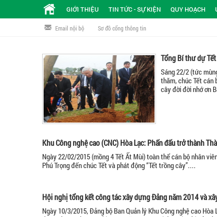
GIỚI THIỆU
TIN TỨC - SỰ KIỆN
QUY HOẠCH
Email nội bộ
Sơ đồ cổng thông tin
Tổng Bí thư dự Tết
Sáng 22/2 (tức mùng
thăm, chúc Tết cán 
cây đời đời nhớ ơn 
Khu Công nghệ cao (CNC) Hòa Lạc: Phấn đấu trở thành Thà
Ngày 22/02/2015 (mồng 4 Tết Ất Mùi) toàn thể cán bộ nhân viê
Phú Trọng đến chúc Tết và phát động “Tết trồng cây”....
Hội nghị tổng kết công tác xây dựng Đảng năm 2014 và 
Ngày 10/3/2015, Đảng bộ Ban Quản lý Khu Công nghệ cao Hòa L