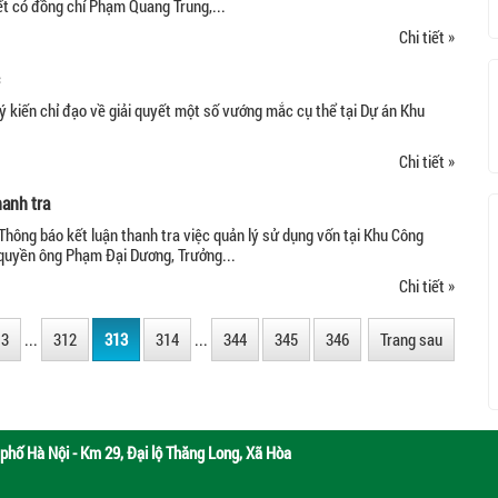
t có đồng chí Phạm Quang Trung,...
Chi tiết »
kiến chỉ đạo về giải quyết một số vướng mắc cụ thể tại Dự án Khu
Chi tiết »
anh tra
hông báo kết luận thanh tra việc quản lý sử dụng vốn tại Khu Công
quyền ông Phạm Đại Dương, Trưởng...
Chi tiết »
3
...
312
313
314
...
344
345
346
Trang sau
phố Hà Nội - Km 29, Đại lộ Thăng Long, Xã Hòa