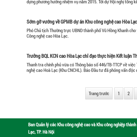
dựng phương hướng nhiệm vụ năm 2015. Tới dự Hội nghị tổng kế
Sớm gỡ vướng về GPMB dự án Khu công nghệ cao Hòa Lạc
Phó Chủ tịch Thường trực UBND thành phố Vũ Hồng Khanh cho ý 
Công nghệ cao Hòa Lạc.
Trưởng BQL KCN cao Hòa Lạc chỉ đạo thực hiện Kết luận Th
Thanh tra chính phủ vừa có Thông báo số 446/TB-TTCP về việc T
nghệ cao Hoà Lạc (Khu CNCHL). Báo Đầu tư đã phỏng vấn độc 
Trang trước
1
2
Ban Quản lý các Khu công nghệ cao và Khu công nghiệp thành 
Lạc, TP. Hà Nội