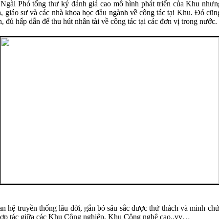
 Ngài Phó tổng thư ký đánh giá cao mô hình phát triển của Khu như
 gia, giáo sư và các nhà khoa học đầu ngành về công tác tại Khu. Đó cũn
 đủ hấp dẫn để thu hút nhân tài về công tác tại các đơn vị trong nước.
n hệ truyền thống lâu đời, gắn bó sâu sắc được thử thách và minh chứn
sự hợp tác giữa các Khu Công nghiệp, Khu Công nghệ cao..vv…