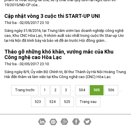
19/2015/NĐ-CP của...
Môi trường
Cập nhật vòng 3 cuộc thi START-UP UNI
Quy hoạch - Xây dựng
Thứ ba - 02/05/2017 23:10
Ưu đãi đầu tư
Sáng ngày 31/8/2016, tại Trung tâm ươm tạo doanh nghiệp công nghệ
Công nghệ và Sản phẩm
cao, Khu CNC Hòa Lạc, 9 nhóm xuất sắc nhất trong cuộc thi Star-up Uni
tại Hà Nội đã trình bày và bảo vệ đề án trước Hội đồng giám...
Văn bản khác
Tháo gỡ những khó khăn, vướng mắc của Khu
Công nghệ cao Hòa Lạc
Thứ ba - 02/05/2017 23:10
Sáng ngày 8/9, Ủy viên Bộ Chính trị, Bí thư Thành ủy Hà Nội Hoàng Trung
Hải đến thăm và làm việc tại Khu Công nghệ cao (CNC) Hòa Lạc.
Trang trước
1
2
3
...
504
505
506
...
523
524
525
Trang sau