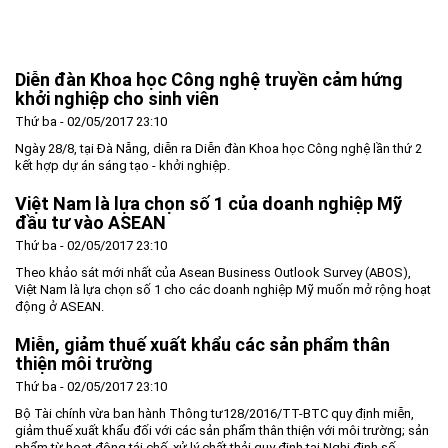
Trang Chủ
Giới thiệu
▼
Diễn đàn Khoa học Công nghệ truyền cảm hứng
Tin tức - sự kiện
Lịch sử hình thành và phát triển
▼
khởi nghiệp cho sinh viên
Quy hoạch
Tầm nhìn - Sứ mệnh
Ban Quản lý Khu
▼
Thứ ba - 02/05/2017 23:10
Ngày 28/8, tại Đà Nẵng, diễn ra Diễn đàn Khoa học Công nghệ lần thứ 2
Ưu thế
Lãnh đạo Ban Quản lý
Chính sách mới
Quy hoạch tổng thể
▼
kết hợp dự án sáng tạo - khởi nghiệp.
Nhà đầu tư
Cơ cấu tổ chức
Doanh nghiệp
Quy hoạch khu chức năng
Vị trí
Việt Nam là lựa chọn số 1 của doanh nghiệp Mỹ
Hướng dẫn đầu tư
Chức năng, nhiệm vụ
Hợp tác quốc tế
Cơ sở hạ tầng
▼
đầu tư vào ASEAN
Thứ ba - 02/05/2017 23:10
Văn bản pháp luật
Đào tạo và Nghiên cứu
Cơ chế ưu đãi đầu tư
Trình tự, thủ tục đầu tư
▼
Theo khảo sát mới nhất của Asean Business Outlook Survey (ABOS),
Thông báo
Cách mạng công nghiệp lần thứ 4
Cơ chế Một cửa
Tiêu chí đầu tư
Các thủ tục hành chính
▼
Việt Nam là lựa chọn số 1 cho các doanh nghiệp Mỹ muốn mở rộng hoạt
động ở ASEAN.
Dữ liệu mở
Nguồn nhân lực
Lĩnh vực đầu tư
Doanh nghiệp
Thông báo chung
Miễn, giảm thuế xuất khẩu các sản phẩm thân
FAQs
Quản lý và vận hành dự án đầu tư
Đất đai
Tuyển dụng
thiện môi trường
Liên hệ - Liên kết
Đầu tư
Công khai ngân sách
▼
Thứ ba - 02/05/2017 23:10
Khu CNC Hòa Lạc
Liên kết
Bộ Tài chính vừa ban hành Thông tư128/2016/TT-BTC quy định miễn,
giảm thuế xuất khẩu đối với các sản phẩm thân thiện với môi trường; sản
Lao động
Liên hệ
phẩm từ hoạt động tái chế, xử lý chất thải quy định tại Nghị định số