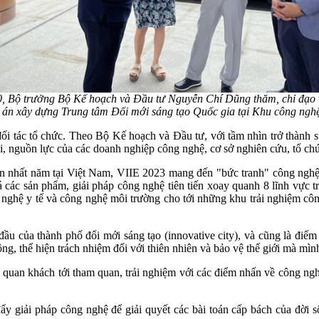
, Bộ trưởng Bộ Kế hoạch và Đầu tư Nguyễn Chí Dũng thăm, chỉ đạo 
 án xây dựng Trung tâm Đổi mới sáng tạo Quốc gia tại Khu công ngh
ối tác tổ chức. Theo Bộ Kế hoạch và Đầu tư, với tầm nhìn trở thành 
tài, nguồn lực của các doanh nghiệp công nghệ, cơ sở nghiên cứu, tổ ch
o lớn nhất năm tại Việt Nam, VIIE 2023 mang đến "bức tranh" công ngh
 các sản phẩm, giải pháp công nghệ tiên tiến xoay quanh 8 lĩnh vực 
 nghệ y tế và công nghệ môi trường cho tới những khu trải nghiệm cô
ầu của thành phố đổi mới sáng tạo (innovative city), và cũng là điểm 
ng, thể hiện trách nhiệm đối với thiên nhiên và bảo vệ thế giới mà mìn
 quan khách tới tham quan, trải nghiệm với các điểm nhấn về công ng
ẩy giải pháp công nghệ để giải quyết các bài toán cấp bách của đời số