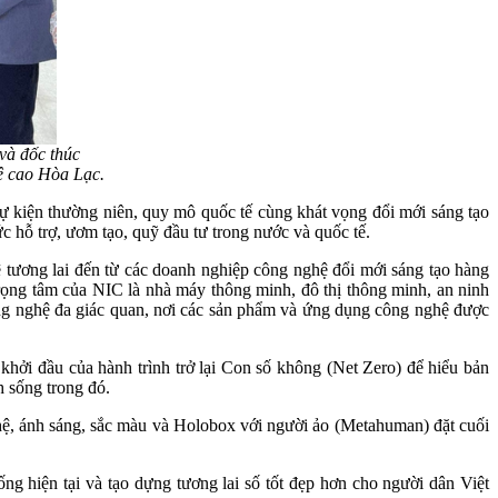
và đốc thúc
ệ cao Hòa Lạc.
sự kiện thường niên, quy mô quốc tế cùng khát vọng đổi mới sáng tạo
ức hỗ trợ, ươm tạo, quỹ đầu tư trong nước và quốc tế.
ệ tương lai đến từ các doanh nghiệp công nghệ đổi mới sáng tạo hàng
trọng tâm của NIC là nhà máy thông minh, đô thị thông minh, an ninh
ng nghệ đa giác quan, nơi các sản phẩm và ứng dụng công nghệ được
khởi đầu của hành trình trở lại Con số không (Net Zero) để hiểu bản
h sống trong đó.
hệ, ánh sáng, sắc màu và Holobox với người ảo (Metahuman) đặt cuối
ng hiện tại và tạo dựng tương lai số tốt đẹp hơn cho người dân Việt