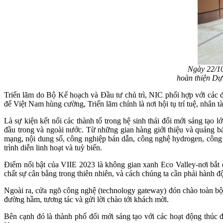
Ngày 22/10
hoàn thiện Dự
Triển lãm do Bộ Kế hoạch và Đầu tư chủ trì, NIC phối hợp với các đ
để Việt Nam hùng cường, Triển lãm chính là nơi hội tụ trí tuệ, nhân 
Là sự kiện kết nối các thành tố trong hệ sinh thái đổi mới sáng tạ
đầu trong và ngoài nước. Từ những gian hàng giới thiệu và quảng bá
mạng, nội dung số, công nghiệp bán dẫn, công nghệ hydrogen, công
trình diễn linh hoạt và tuỳ biến.
Điểm nổi bật của VIIE 2023 là không gian xanh Eco Valley-nơi bắt đ
chất sự cân bằng trong thiên nhiên, và cách chúng ta cần phải hành độ
Ngoài ra, cửa ngõ công nghệ (technology gateway) đón chào toàn bộ
đường hầm, tương tác và gửi lời chào tới khách mời.
Bên cạnh đó là thành phố đổi mới sáng tạo với các hoạt động thúc đ